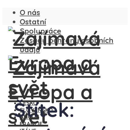
O nás
Ostatní
Spolupráce
Zásady ochrany osobních
údajů
Štítek:
ČESKO
SLOVENSKO
ANGLIE
FRANCIE