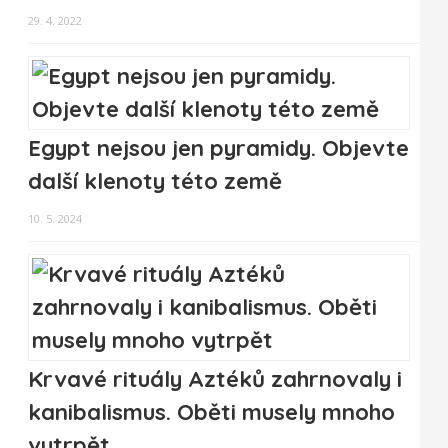
29. 4. 2022
Egypt nejsou jen pyramidy. Objevte
další klenoty této země
10. 5. 2024
Krvavé rituály Aztéků zahrnovaly i
kanibalismus. Oběti musely mnoho
vytrpět