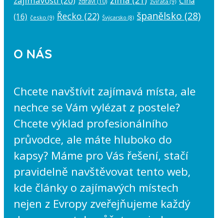
zajímavosti
(20)
Čína
zdraví
(10)
zvířata
(9)
španělsko
(28)
Řecko
(22)
(16)
česko
(9)
Švýcarsko
(8)
O NÁS
Chcete navštívit zajímavá místa, ale
nechce se Vám vylézat z postele?
Chcete výklad profesionálního
průvodce, ale máte hluboko do
kapsy? Máme pro Vás řešení, stačí
pravidelně navštěvovat tento web,
kde články o zajímavých místech
nejen z Evropy zveřejňujeme každý