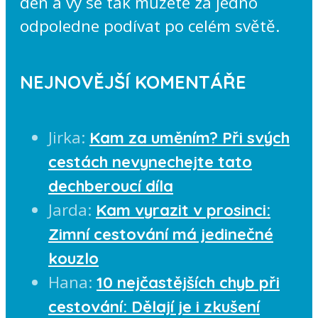
den a vy se tak můžete za jedno
odpoledne podívat po celém světě.
NEJNOVĚJŠÍ KOMENTÁŘE
Jirka
:
Kam za uměním? Při svých
cestách nevynechejte tato
dechberoucí díla
Jarda
:
Kam vyrazit v prosinci:
Zimní cestování má jedinečné
kouzlo
Hana
:
10 nejčastějších chyb při
cestování: Dělají je i zkušení