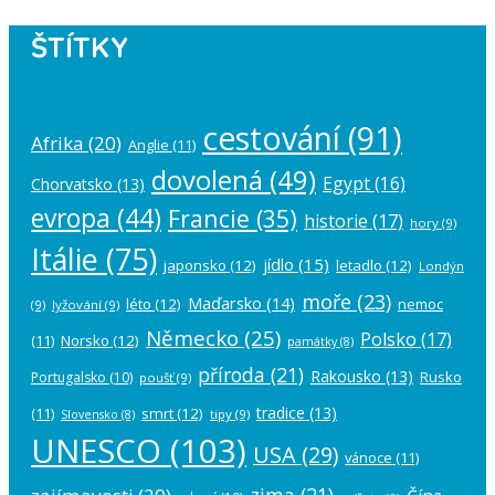
ŠTÍTKY
cestování
(91)
Afrika
(20)
Anglie
(11)
dovolená
(49)
Egypt
(16)
Chorvatsko
(13)
evropa
(44)
Francie
(35)
historie
(17)
hory
(9)
Itálie
(75)
jídlo
(15)
japonsko
(12)
letadlo
(12)
Londýn
moře
(23)
Maďarsko
(14)
léto
(12)
nemoc
(9)
lyžování
(9)
Německo
(25)
Polsko
(17)
(11)
Norsko
(12)
památky
(8)
příroda
(21)
Rakousko
(13)
Rusko
Portugalsko
(10)
poušť
(9)
tradice
(13)
(11)
smrt
(12)
tipy
(9)
Slovensko
(8)
UNESCO
(103)
USA
(29)
vánoce
(11)
zima
(21)