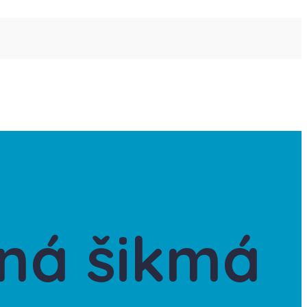
vná šikmá