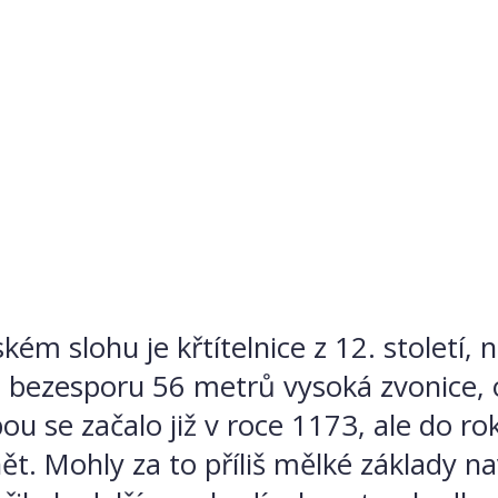
m slohu je křtítelnice z 12. století, nej
e bezesporu 56 metrů vysoká zvonice,
bou se začalo již v roce 1173, ale do r
nět. Mohly za to příliš mělké základy n