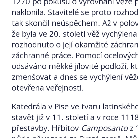
1270 po pokusu o vyrovnání věže př
naklonila. Stavitelé se proto rozh
tak skončil neúspěchem. Až v polov
že byla ve 20. století věž vychýlen
rozhodnuto o její okamžité záchran
záchranné práce. Pomocí ocelových 
odsáváno měkké jílovité podloží, k
zmenšovat a dnes se vychýlení věž
otevřena veřejnosti.
Katedrála v Pise ve tvaru latinskéh
stavět již v 11. století a v roce 111
přestavby. Hřbitov
Camposanto
z 1