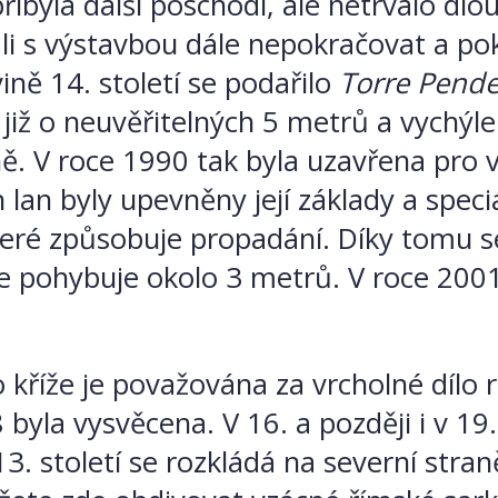
ibyla další poschodí, ale netrvalo dl
odli s výstavbou dále nepokračovat a p
ině 14. století se podařilo
Torre Pend
a již o neuvěřitelných 5 metrů a vychýl
ě. V roce 1990 tak byla uzavřena pro ve
lan byly upevněny její základy a spec
teré způsobuje propadání. Díky tomu s
e pohybuje okolo 3 metrů. V roce 200
o kříže je považována za vrcholné dílo
8 byla vysvěcena. V 16. a později i v 19
3. století se rozkládá na severní straně