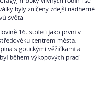
fágy, hrobky vlivných rodin i se
álky byly zničeny zdejší nádherné
vů světa.
lovině 16. století jako první v
e středověku
centrem města.
Spina s gotickými věžičkami a
98 byl během výkopových prací