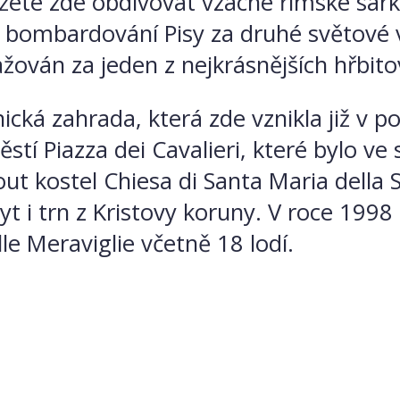
ete zde obdivovat vzácné římské sarko
bombardování Pisy za druhé světové v
ažován za jeden z nejkrásnějších hřbito
ická zahrada, která zde vznikla již v po
stí Piazza dei Cavalieri, které bylo v
t kostel Chiesa di Santa Maria della 
ryt i trn z Kristovy koruny. V roce 19
le Meraviglie včetně 18 lodí.