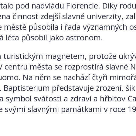
talo pod nadvládu Florencie. Díky rod
 činnost zdejší slavné univerzity, zalo
e městě působila i řada významných oso
há léta působil jako astronom.
kým turistickým magnetem, protože uk
V centru města se rozprostírá slavné 
Duomo. Na něm se nachází čtyři mimořá
. Baptisterium představuje zrození, ši
a symbol svátosti a zdraví a hřbitov 
se svými slavnými památkami v roce 