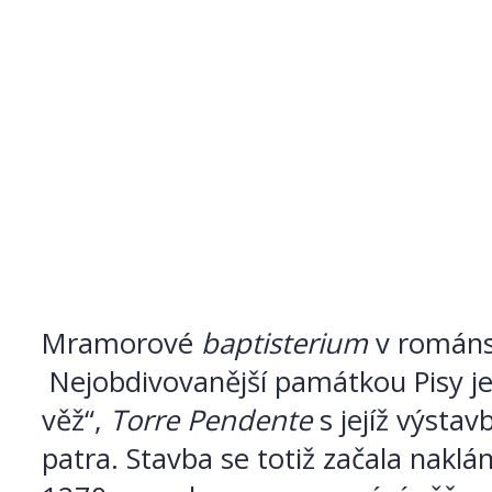
Mramorové
baptisterium
v románské
Nejobdivovanější památkou Pisy j
věž“,
Torre Pendente
s jejíž výstav
patra. Stavba se totiž začala naklá