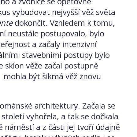
ouho a zvonice se opětovně
okus vybudovat nejvyšší věž světa
ente
dokončit.
Vzhledem k tomu,
ení neustále postupovalo, bylo
řejnost a začaly intenzivní
iálními stavebními postupy bylo
e sklon věže začal postupně
1 mohla být šikmá věž znovu
 románské architektury. Začala se
. století vyhořela, a tak se dočkala
 náměstí a z části jej tvoří údajně