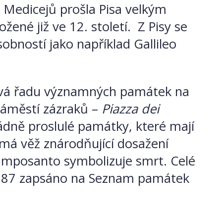
u Medicejů prošla Pisa
velkým
žené již ve 12. století. Z Pisy se
bností jako například Gallileo
rývá řadu významných památek na
Náměstí zázraků –
Piazza dei
dně proslulé památky, které mají
kmá věž znárodňující dosažení
Camposanto symbolizuje smrt. Celé
1987 zapsáno na Seznam památek