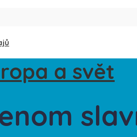
ajů
 jenom sla