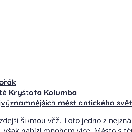
vořák
ště Kryštofa Kolumba
jvýznamnějších měst antického svě
 zdejší šikmou věž. Toto jedno z nejzn
no, však nabízí mnohem více. Město s té