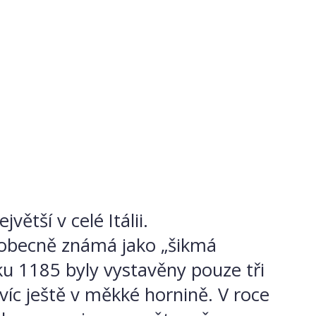
větší v celé Itálii.
 obecně známá jako „šikmá
oku 1185 byly vystavěny pouze tři
avíc ještě v měkké hornině. V roce