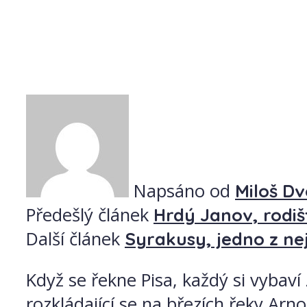
Napsáno od
Miloš D
Předešlý článek
Hrdý Janov, rodi
Další článek
Syrakusy, jedno z ne
Když se řekne Pisa, každý si vybaví
rozkládající se na březích řeky Ar