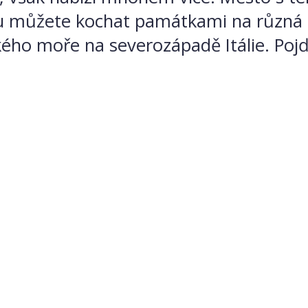
u můžete kochat památkami na různá ob
kého moře na severozápadě Itálie. Poj