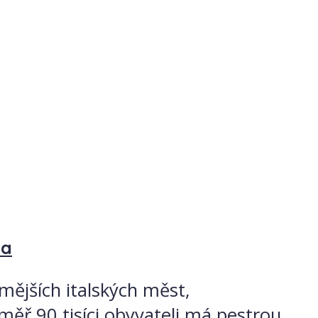
ta
ámějších italských měst,
měř 90 tisíci obyvateli má pestrou