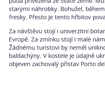
půda přivezená ze Svaté země. Můž
starými náhrobky. Bohužel, během 
fresky. Přesto je tento hřbitov pov
Za návštěvu stojí i univerzitní botan
Evropě. Za zmínku stojí i malé námě
Žádnému turistovi by neměl uniknou
baldachýny. V kostele je údajně uk
objeven zachovalý přístav Porto del