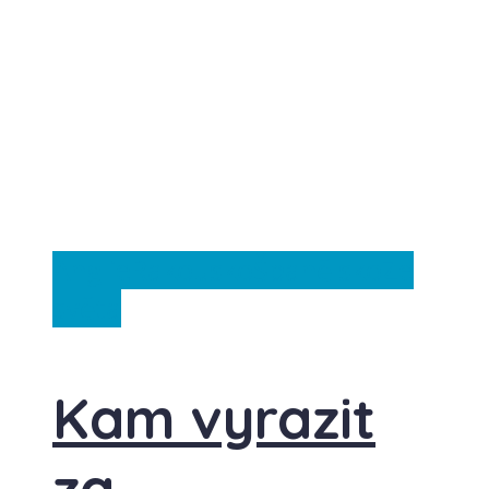
Anglie
Rakousko
Španělsko
Ze
světa
Kam vyrazit
za