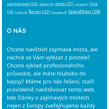
zima
(21)
zajímavosti
(20)
Čína
zdraví
(10)
zvířata
(9)
španělsko
(28)
Řecko
(22)
(16)
česko
(9)
Švýcarsko
(8)
O NÁS
Chcete navštívit zajímavá místa, ale
nechce se Vám vylézat z postele?
Chcete výklad profesionálního
průvodce, ale máte hluboko do
kapsy? Máme pro Vás řešení, stačí
pravidelně navštěvovat tento web,
kde články o zajímavých místech
nejen z Evropy zveřejňujeme každý