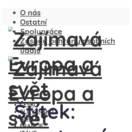
O nás
Ostatní
Spolupráce
Zásady ochrany osobních
údajů
Štítek:
ČESKO
SLOVENSKO
ANGLIE
FRANCIE