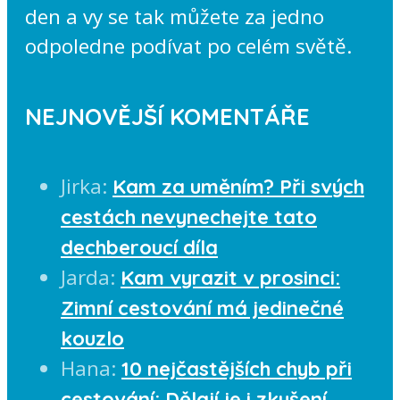
den a vy se tak můžete za jedno
odpoledne podívat po celém světě.
NEJNOVĚJŠÍ KOMENTÁŘE
Jirka
:
Kam za uměním? Při svých
cestách nevynechejte tato
dechberoucí díla
Jarda
:
Kam vyrazit v prosinci:
Zimní cestování má jedinečné
kouzlo
Hana
:
10 nejčastějších chyb při
cestování: Dělají je i zkušení