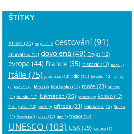
ŠTÍTKY
cestování
(91)
Afrika
(20)
Anglie
(11)
dovolená
(49)
Egypt
(16)
Chorvatsko
(13)
evropa
(44)
Francie
(35)
historie
(17)
hory
(9)
Itálie
(75)
jídlo
(15)
japonsko
(12)
letadlo
(12)
Londýn
moře
(23)
Maďarsko
(14)
léto
(12)
nemoc
(9)
lyžování
(9)
Německo
(25)
Polsko
(17)
(11)
Norsko
(12)
památky
(8)
příroda
(21)
Rakousko
(13)
Rusko
Portugalsko
(10)
poušť
(9)
tradice
(13)
(11)
smrt
(12)
tipy
(9)
Slovensko
(8)
UNESCO
(103)
USA
(29)
vánoce
(11)