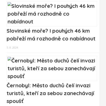
Slovinské moře? I pouhých 46 km
pobřeží má rozhodně co nabídnout
5. 8. 2024
Černobyl: Město duchů čelí invazi
turistů, kteří za sebou zanechávají
spoušť