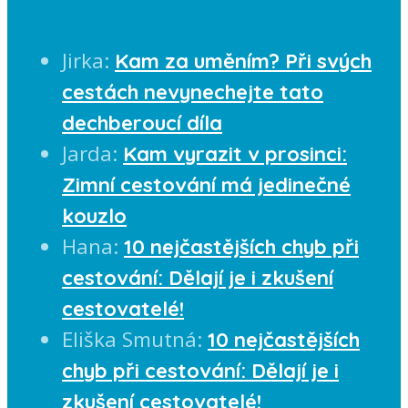
Jirka
:
Kam za uměním? Při svých
cestách nevynechejte tato
dechberoucí díla
Jarda
:
Kam vyrazit v prosinci:
Zimní cestování má jedinečné
kouzlo
Hana
:
10 nejčastějších chyb při
cestování: Dělají je i zkušení
cestovatelé!
Eliška Smutná
:
10 nejčastějších
chyb při cestování: Dělají je i
zkušení cestovatelé!