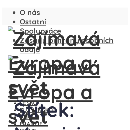
O nás
Ostatní
Spolupráce
Zásady ochrany osobních
údajů
Štítek:
ČESKO
SLOVENSKO
ANGLIE
FRANCIE