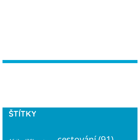
Instagram has returned empty data.
Please authorize your Instagram
account in the
plugin settings
.
ŠTÍTKY
cestování
(91)