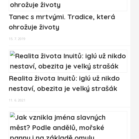
Tanec s mrtvými. Tradice, která
ohrožuje životy
15. 7. 2019
Realita života Inuitů: iglú už nikdo
nestaví, obezita je velký strašák
11. 6. 2021