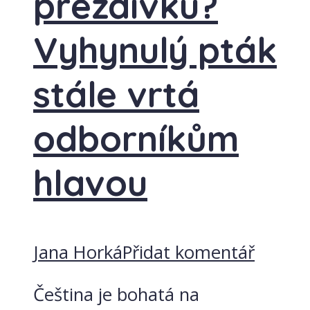
přezdívku?
Vyhynulý pták
stále vrtá
odborníkům
hlavou
Jana Horká
Přidat komentář
Čeština je bohatá na