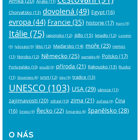
Afrika
(20)
Anglie
(11)
dovolená
(49)
Egypt
(16)
Chorvatsko
(13)
evropa
(44)
Francie
(35)
historie
(17)
hory
(9)
Itálie
(75)
jídlo
(15)
japonsko
(12)
letadlo
(12)
Londýn
moře
(23)
Maďarsko
(14)
léto
(12)
nemoc
(9)
lyžování
(9)
Německo
(25)
Polsko
(17)
(11)
Norsko
(12)
památky
(8)
příroda
(21)
Rakousko
(13)
Rusko
Portugalsko
(10)
poušť
(9)
tradice
(13)
(11)
smrt
(12)
tipy
(9)
Slovensko
(8)
UNESCO
(103)
USA
(29)
vánoce
(11)
zima
(21)
zajímavosti
(20)
Čína
zdraví
(10)
zvířata
(9)
španělsko
(28)
Řecko
(22)
(16)
česko
(9)
Švýcarsko
(8)
O NÁS