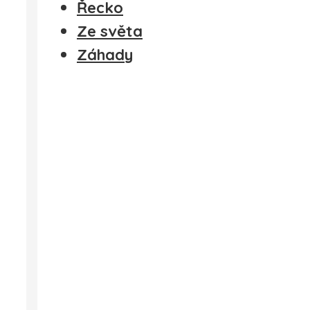
Řecko
Ze světa
Záhady