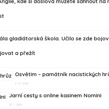
st
jovat a přežít
Osvětim – památník nacistických hr
2. 11. 2018
Jarní cesty s online kasinem Nomini
10. 1. 2024