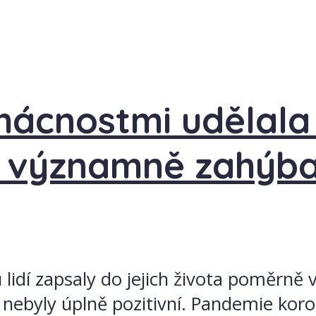
mácnostmi udělal
y významně zahýba
lidí zapsaly do jejich života poměrně 
 nebyly úplně pozitivní. Pandemie kor