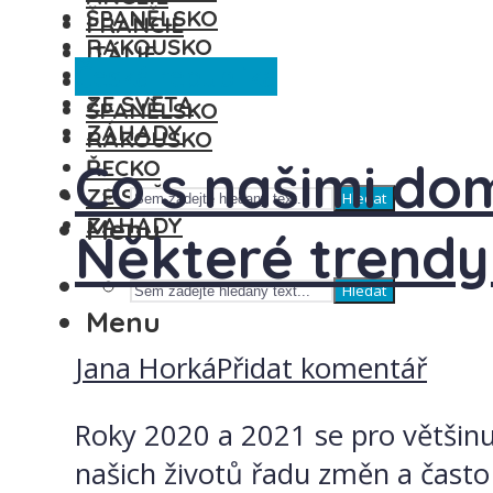
ŠPANĚLSKO
FRANCIE
RAKOUSKO
ITÁLIE
Česká republika
ŘECKO
MAĎARSKO
ZE SVĚTA
ŠPANĚLSKO
ZÁHADY
RAKOUSKO
Co s našimi do
ŘECKO
ZE SVĚTA
Hledat
ZÁHADY
Menu
Některé trend
Hledat
Menu
Jana Horká
Přidat komentář
Roky 2020 a 2021 se pro většinu 
našich životů řadu změn a často