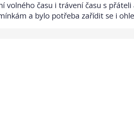
í volného času i trávení času s přátel
kám a bylo potřeba zařídit se i ohled