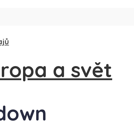
ajů
kdown