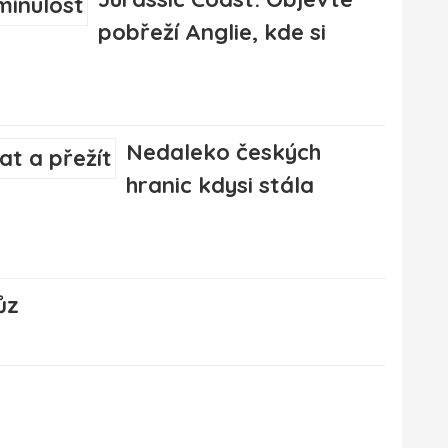
pobřeží Anglie, kde si
Nedaleko českých
hranic kdysi stála
ůz