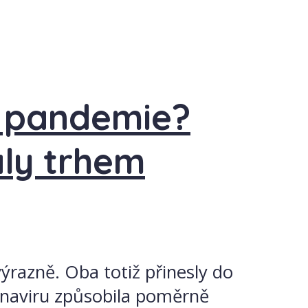
a pandemie?
ly trhem
výrazně. Oba totiž přinesly do
onaviru způsobila poměrně