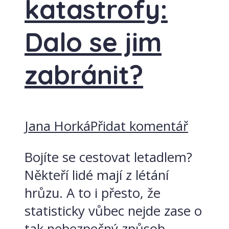
katastrofy:
Dalo se jim
zabránit?
Jana Horká
Přidat komentář
Bojíte se cestovat letadlem?
Někteří lidé mají z létání
hrůzu. A to i přesto, že
statisticky vůbec nejde zase o
tak nebezpečný způsob