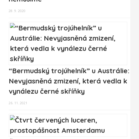
28. 9. 2020
“Bermudský trojúhelník” u Austrálie:
Nevyjasněná zmizení, která vedla k
vynálezu černé skříňky
26. 11. 2021