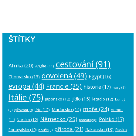
Please authorize your Instagram
account in the
plugin settings
.
ŠTÍTKY
cestování
(91)
Afrika
(20)
Anglie
(11)
dovolená
(49)
Egypt
(16)
Chorvatsko
(13)
evropa
(44)
Francie
(35)
historie
(17)
hory
(9)
Itálie
(75)
jídlo
(15)
japonsko
(12)
letadlo
(12)
Londýn
moře
(24)
Maďarsko
(14)
léto
(12)
nemoc
(9)
lyžování
(9)
Německo
(25)
Polsko
(17)
(11)
Norsko
(12)
památky
(8)
příroda
(21)
Rakousko
(13)
Rusko
Portugalsko
(10)
poušť
(9)