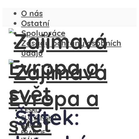
O nás
Ostatní
Spolupráce
Zásady ochrany osobních
údajů
Štítek:
ČESKO
SLOVENSKO
ANGLIE
FRANCIE