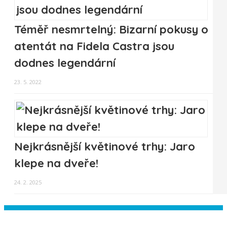
Téměř nesmrtelný: Bizarní pokusy o
atentát na Fidela Castra jsou
dodnes legendární
23. 5. 2022
Nejkrásnější květinové trhy: Jaro
klepe na dveře!
24. 2. 2025
Instagram has returned empty data.