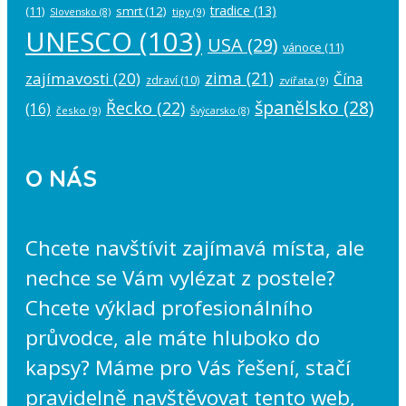
tradice
(13)
(11)
smrt
(12)
tipy
(9)
Slovensko
(8)
UNESCO
(103)
USA
(29)
vánoce
(11)
zima
(21)
zajímavosti
(20)
Čína
zdraví
(10)
zvířata
(9)
španělsko
(28)
Řecko
(22)
(16)
česko
(9)
Švýcarsko
(8)
O NÁS
Chcete navštívit zajímavá místa, ale
nechce se Vám vylézat z postele?
Chcete výklad profesionálního
průvodce, ale máte hluboko do
kapsy? Máme pro Vás řešení, stačí
pravidelně navštěvovat tento web,