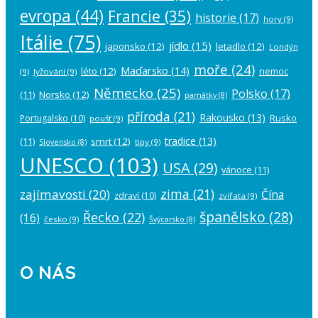
evropa
(44)
Francie
(35)
historie
(17)
hory
(9)
Itálie
(75)
jídlo
(15)
japonsko
(12)
letadlo
(12)
Londýn
moře
(24)
Maďarsko
(14)
léto
(12)
nemoc
(9)
lyžování
(9)
Německo
(25)
Polsko
(17)
(11)
Norsko
(12)
památky
(8)
příroda
(21)
Rakousko
(13)
Rusko
Portugalsko
(10)
poušť
(9)
tradice
(13)
(11)
smrt
(12)
tipy
(9)
Slovensko
(8)
UNESCO
(103)
USA
(29)
vánoce
(11)
zima
(21)
zajímavosti
(20)
Čína
zdraví
(10)
zvířata
(9)
španělsko
(28)
Řecko
(22)
(16)
česko
(9)
Švýcarsko
(8)
O NÁS