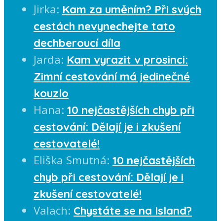
Jirka
:
Kam za uměním? Při svých
cestách nevynechejte tato
dechberoucí díla
Jarda
:
Kam vyrazit v prosinci:
Zimní cestování má jedinečné
kouzlo
Hana
:
10 nejčastějších chyb při
cestování: Dělají je i zkušení
cestovatelé!
Eliška Smutná
:
10 nejčastějších
chyb při cestování: Dělají je i
zkušení cestovatelé!
Valach
:
Chystáte se na Island?