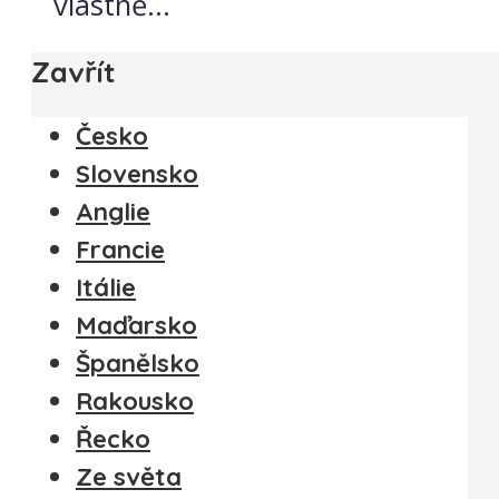
vlastně...
Zavřít
Česko
Slovensko
Anglie
Francie
Itálie
Maďarsko
Španělsko
Rakousko
Řecko
Ze světa