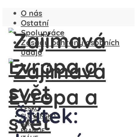
O nás
Ostatní
Spolupráce
Zásady ochrany osobních
údajů
Štítek:
ČESKO
SLOVENSKO
ANGLIE
FRANCIE