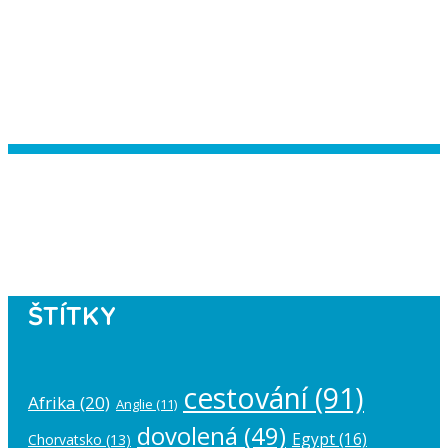
Instagram has returned empty data.
Please authorize your Instagram
account in the
plugin settings
.
ŠTÍTKY
cestování
(91)
Afrika
(20)
Anglie
(11)
dovolená
(49)
Egypt
(16)
Chorvatsko
(13)