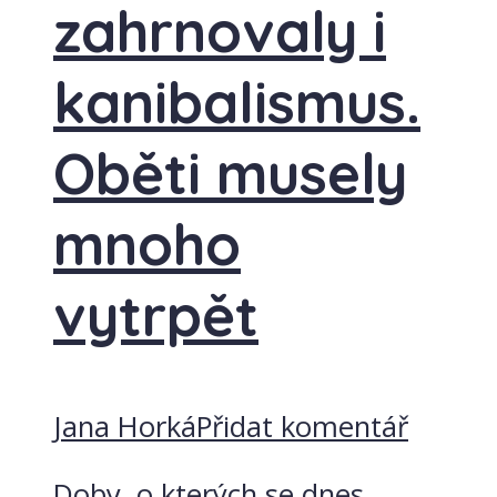
zahrnovaly i
kanibalismus.
Oběti musely
mnoho
vytrpět
Jana Horká
Přidat komentář
Doby, o kterých se dnes