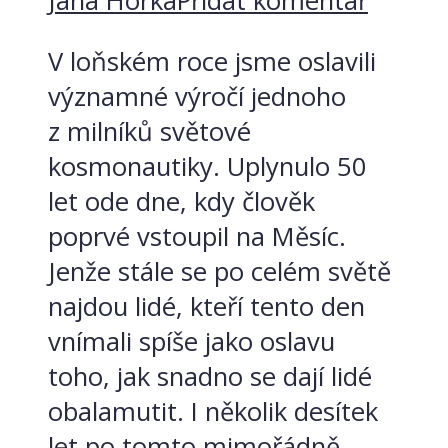
Jana Horká
Přidat komentář
V loňském roce jsme oslavili
významné výročí jednoho
z milníků světové
kosmonautiky. Uplynulo 50
let ode dne, kdy člověk
poprvé vstoupil na Měsíc.
Jenže stále se po celém světě
najdou lidé, kteří tento den
vnímali spíše jako oslavu
toho, jak snadno se dají lidé
obalamutit. I několik desítek
let po tomto mimořádně