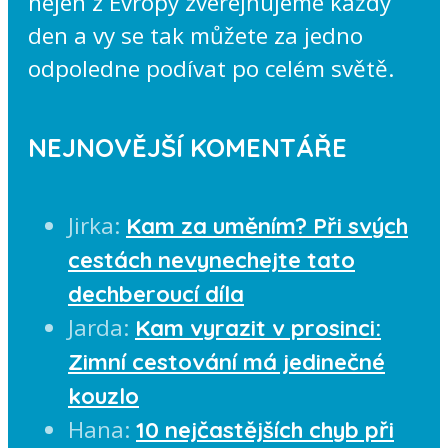
nejen z Evropy zveřejňujeme každý
den a vy se tak můžete za jedno
odpoledne podívat po celém světě.
NEJNOVĚJŠÍ KOMENTÁŘE
Jirka
:
Kam za uměním? Při svých
cestách nevynechejte tato
dechberoucí díla
Jarda
:
Kam vyrazit v prosinci:
Zimní cestování má jedinečné
kouzlo
Hana
:
10 nejčastějších chyb při