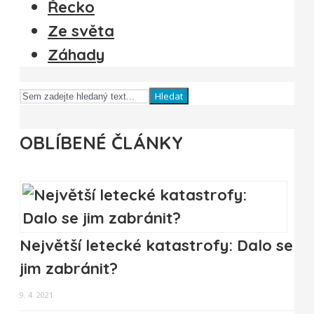
Řecko
Ze světa
Záhady
Hledat
OBLÍBENÉ ČLÁNKY
Největší letecké katastrofy: Dalo se
jim zabránit?
9. 4. 2021