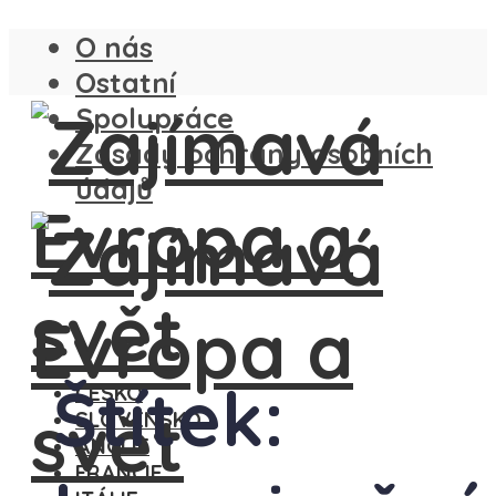
O nás
Ostatní
Spolupráce
Zásady ochrany osobních
údajů
Štítek:
ČESKO
SLOVENSKO
ANGLIE
FRANCIE