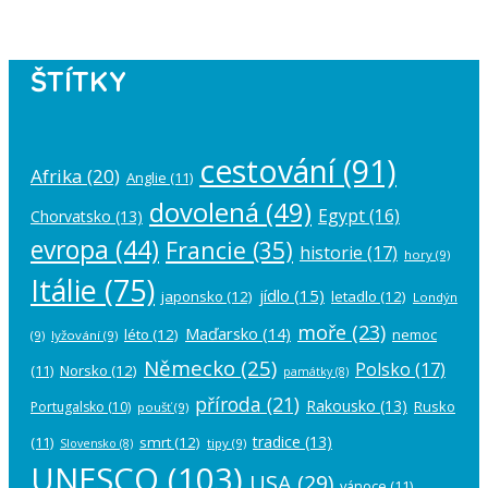
ŠTÍTKY
cestování
(91)
Afrika
(20)
Anglie
(11)
dovolená
(49)
Egypt
(16)
Chorvatsko
(13)
evropa
(44)
Francie
(35)
historie
(17)
hory
(9)
Itálie
(75)
jídlo
(15)
japonsko
(12)
letadlo
(12)
Londýn
moře
(23)
Maďarsko
(14)
léto
(12)
nemoc
(9)
lyžování
(9)
Německo
(25)
Polsko
(17)
(11)
Norsko
(12)
památky
(8)
příroda
(21)
Rakousko
(13)
Rusko
Portugalsko
(10)
poušť
(9)
tradice
(13)
(11)
smrt
(12)
tipy
(9)
Slovensko
(8)
UNESCO
(103)
USA
(29)
vánoce
(11)