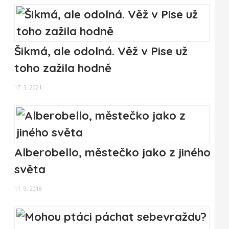
Šikmá, ale odolná. Věž v Pise už
toho zažila hodně
17. 3. 2021
Alberobello, městečko jako z jiného
světa
11. 9. 2018