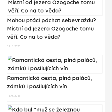
Mohou ptáci páchat sebevraždu?
Místní od jezera Ozogoche tomu
věří. Co na to věda?
11. 5. 2020
Romantická cesta, plná paláců,
zámků i posilujících vín
14. 9. 2018