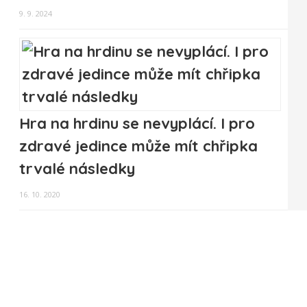
9. 9. 2024
Hra na hrdinu se nevyplácí. I pro
zdravé jedince může mít chřipka
trvalé následky
16. 10. 2020