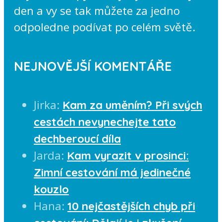
den a vy se tak můžete za jedno
odpoledne podívat po celém světě.
NEJNOVĚJŠÍ KOMENTÁŘE
Jirka
:
Kam za uměním? Při svých
cestách nevynechejte tato
dechberoucí díla
Jarda
:
Kam vyrazit v prosinci:
Zimní cestování má jedinečné
kouzlo
Hana
:
10 nejčastějších chyb při