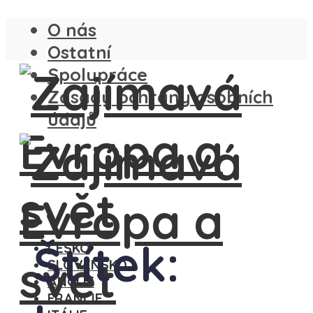
O nás
Ostatní
Spolupráce
Zásady ochrany osobních
údajů
Štítek:
ČESKO
SLOVENSKO
ANGLIE
FRANCIE