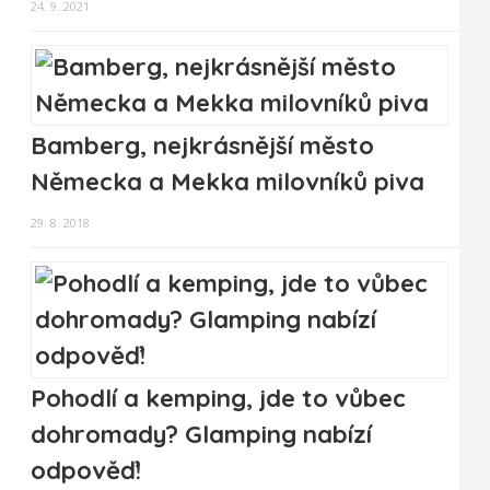
24. 9. 2021
Bamberg, nejkrásnější město
Německa a Mekka milovníků piva
29. 8. 2018
Pohodlí a kemping, jde to vůbec
dohromady? Glamping nabízí
odpověď!