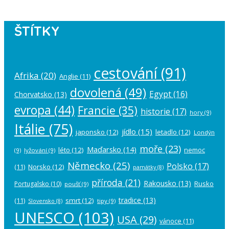
ŠTÍTKY
cestování
(91)
Afrika
(20)
Anglie
(11)
dovolená
(49)
Egypt
(16)
Chorvatsko
(13)
evropa
(44)
Francie
(35)
historie
(17)
hory
(9)
Itálie
(75)
jídlo
(15)
japonsko
(12)
letadlo
(12)
Londýn
moře
(23)
Maďarsko
(14)
léto
(12)
nemoc
(9)
lyžování
(9)
Německo
(25)
Polsko
(17)
(11)
Norsko
(12)
památky
(8)
příroda
(21)
Rakousko
(13)
Rusko
Portugalsko
(10)
poušť
(9)
tradice
(13)
(11)
smrt
(12)
tipy
(9)
Slovensko
(8)
UNESCO
(103)
USA
(29)
vánoce
(11)