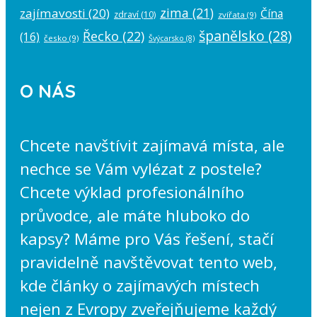
zima
(21)
zajímavosti
(20)
Čína
zdraví
(10)
zvířata
(9)
španělsko
(28)
Řecko
(22)
(16)
česko
(9)
Švýcarsko
(8)
O NÁS
Chcete navštívit zajímavá místa, ale
nechce se Vám vylézat z postele?
Chcete výklad profesionálního
průvodce, ale máte hluboko do
kapsy? Máme pro Vás řešení, stačí
pravidelně navštěvovat tento web,
kde články o zajímavých místech
nejen z Evropy zveřejňujeme každý