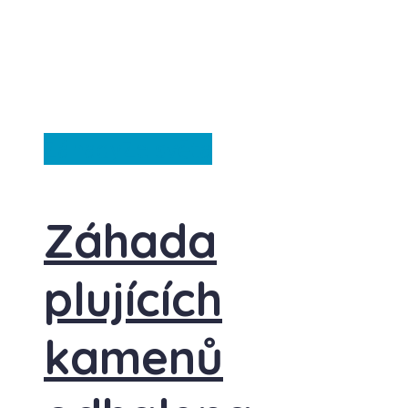
Záhady
Ze světa
Záhada
plujících
kamenů