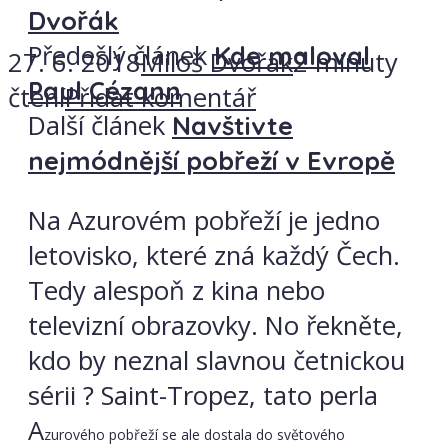
Dvořák
Předešlý článek
Kde maloval
27. 6. 2018
Miloš Dvořák
2 minuty
Paul Cézann
čtení
Přidat komentář
Další článek
Navštivte
nejmódnější pobřeží v Evropě
Na Azurovém pobřeží je jedno
letovisko, které zná každý Čech.
Tedy alespoň z kina nebo
televizní obrazovky. No řekněte,
kdo by neznal slavnou četnickou
sérii ? Saint-Tropez, tato perla
A
zurového pobřeží se ale dostala do světového