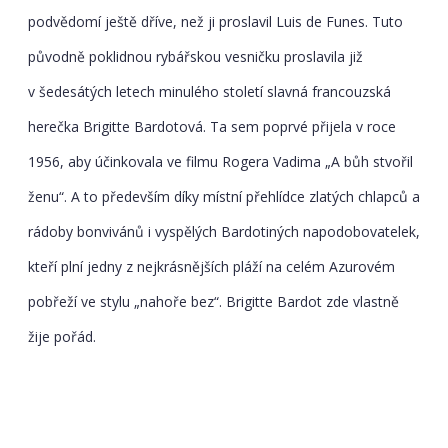
podvědomí ještě dříve, než ji proslavil Luis de Funes. Tuto
původně poklidnou rybářskou vesničku proslavila již
v šedesátých letech minulého století slavná francouzská
herečka Brigitte Bardotová. Ta sem poprvé přijela v roce
1956, aby účinkovala ve filmu Rogera Vadima „A bůh stvořil
ženu“. A to především díky místní přehlídce zlatých chlapců a
rádoby bonvivánů i vyspělých Bardotiných napodobovatelek,
kteří plní jedny z nejkrásnějších pláží na celém Azurovém
pobřeží ve stylu „nahoře bez“. Brigitte Bardot zde vlastně
žije pořád.