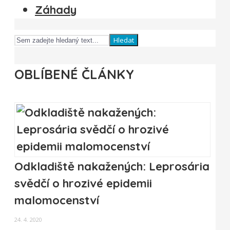
Záhady
Hledat
OBLÍBENÉ ČLÁNKY
Odkladiště nakažených: Leprosária
svědčí o hrozivé epidemii
malomocenství
24. 4. 2020