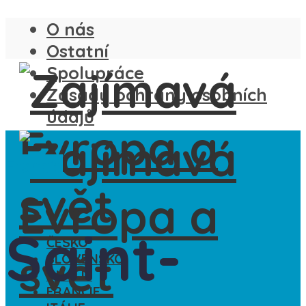
O nás
Ostatní
Spolupráce
Zásady ochrany osobních
údajů
Francie
Saint-
ČESKO
SLOVENSKO
ANGLIE
FRANCIE