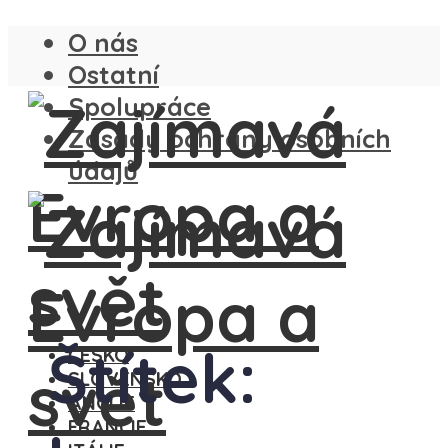
O nás
Ostatní
Spolupráce
Zásady ochrany osobních
údajů
Štítek:
ČESKO
SLOVENSKO
ANGLIE
FRANCIE