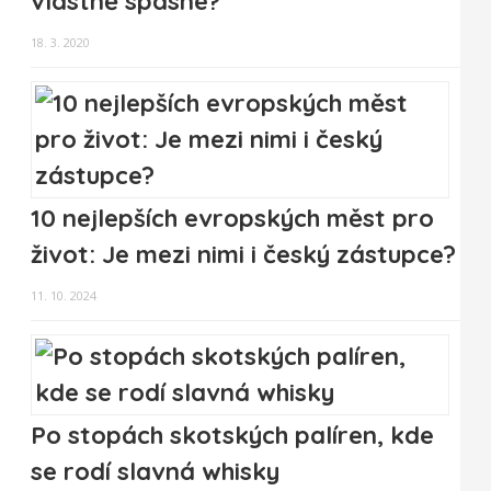
vlastně spásné?
18. 3. 2020
10 nejlepších evropských měst pro
život: Je mezi nimi i český zástupce?
11. 10. 2024
Po stopách skotských palíren, kde
se rodí slavná whisky