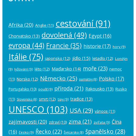
cestování
(91)
Afrika
(20)
Anglie
(11)
dovolená
(49)
Egypt
(16)
Chorvatsko
(13)
evropa
(44)
Francie
(35)
historie
(17)
hory
(9)
Itálie
(75)
jídlo
(15)
japonsko
(12)
letadlo
(12)
Londýn
moře
(23)
Maďarsko
(14)
léto
(12)
nemoc
(9)
lyžování
(9)
Německo
(25)
Polsko
(17)
(11)
Norsko
(12)
památky
(8)
příroda
(21)
Rakousko
(13)
Rusko
Portugalsko
(10)
poušť
(9)
tradice
(13)
(11)
smrt
(12)
tipy
(9)
Slovensko
(8)
UNESCO
(103)
USA
(29)
vánoce
(11)
zima
(21)
zajímavosti
(20)
Čína
zdraví
(10)
zvířata
(9)
španělsko
(28)
Řecko
(22)
(16)
česko
(9)
Švýcarsko
(8)