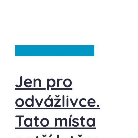
Anglie
Záhady
Ze světa
Jen pro
odvážlivce.
Tato místa