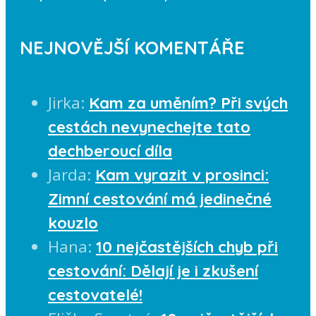
NEJNOVĚJŠÍ KOMENTÁŘE
Jirka
:
Kam za uměním? Při svých
cestách nevynechejte tato
dechberoucí díla
Jarda
:
Kam vyrazit v prosinci:
Zimní cestování má jedinečné
kouzlo
Hana
:
10 nejčastějších chyb při
cestování: Dělají je i zkušení
cestovatelé!