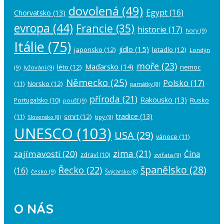
dovolená
(49)
Egypt
(16)
Chorvatsko
(13)
evropa
(44)
Francie
(35)
historie
(17)
hory
(9)
Itálie
(75)
jídlo
(15)
japonsko
(12)
letadlo
(12)
Londýn
moře
(23)
Maďarsko
(14)
léto
(12)
nemoc
(9)
lyžování
(9)
Německo
(25)
Polsko
(17)
(11)
Norsko
(12)
památky
(8)
příroda
(21)
Rakousko
(13)
Rusko
Portugalsko
(10)
poušť
(9)
tradice
(13)
(11)
smrt
(12)
tipy
(9)
Slovensko
(8)
UNESCO
(103)
USA
(29)
vánoce
(11)
zima
(21)
zajímavosti
(20)
Čína
zdraví
(10)
zvířata
(9)
španělsko
(28)
Řecko
(22)
(16)
česko
(9)
Švýcarsko
(8)
O NÁS