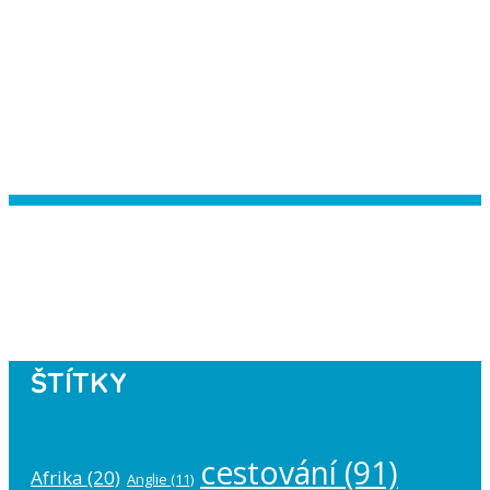
Instagram has returned empty data.
Please authorize your Instagram
account in the
plugin settings
.
ŠTÍTKY
cestování
(91)
Afrika
(20)
Anglie
(11)