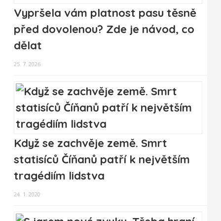
Vypršela vám platnost pasu těsně
před dovolenou? Zde je návod, co
dělat
25. 7. 2026
Když se zachvěje země. Smrt
statisíců Číňanů patří k největším
tragédiím lidstva
24. 1. 2020