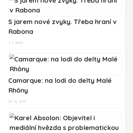
S jarem nové zvyky. Třeba hraní v
Rabona
7. 3. 2024
Camarque: na lodi do delty Malé
Rhôny
30. 10. 2019