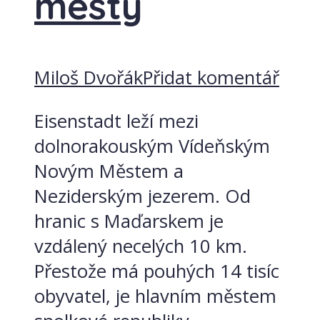
městy
Miloš Dvořák
Přidat komentář
Eisenstadt leží mezi
dolnorakouským Vídeňským
Novým Městem a
Neziderským jezerem. Od
hranic s Maďarskem je
vzdálený necelých 10 km.
Přestože má pouhých 14 tisíc
obyvatel, je hlavním městem