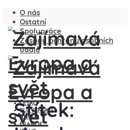
O nás
Ostatní
Spolupráce
Zásady ochrany osobních
údajů
Štítek:
ČESKO
SLOVENSKO
ANGLIE
FRANCIE