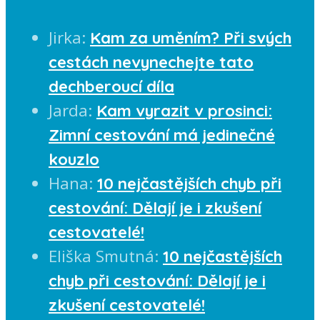
Jirka
:
Kam za uměním? Při svých
cestách nevynechejte tato
dechberoucí díla
Jarda
:
Kam vyrazit v prosinci:
Zimní cestování má jedinečné
kouzlo
Hana
:
10 nejčastějších chyb při
cestování: Dělají je i zkušení
cestovatelé!
Eliška Smutná
:
10 nejčastějších
chyb při cestování: Dělají je i
zkušení cestovatelé!