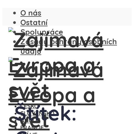
O nás
Ostatní
Spolupráce
Zásady ochrany osobních
údajů
Štítek:
ČESKO
SLOVENSKO
ANGLIE
FRANCIE