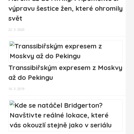
výpravu šestice žen, které ohromily
svět
22. 3. 2020
Transsibiřským expresem z Moskvy
až do Pekingu
16. 3. 2019