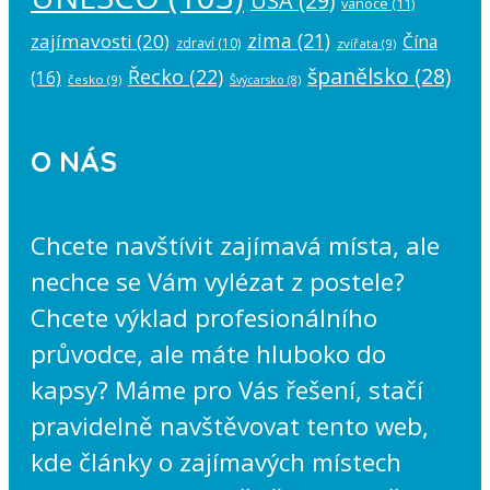
USA
(29)
vánoce
(11)
zima
(21)
zajímavosti
(20)
Čína
zdraví
(10)
zvířata
(9)
španělsko
(28)
Řecko
(22)
(16)
česko
(9)
Švýcarsko
(8)
O NÁS
Chcete navštívit zajímavá místa, ale
nechce se Vám vylézat z postele?
Chcete výklad profesionálního
průvodce, ale máte hluboko do
kapsy? Máme pro Vás řešení, stačí
pravidelně navštěvovat tento web,
kde články o zajímavých místech