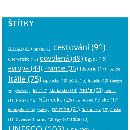
account in the
plugin settings
.
ŠTÍTKY
cestování
(91)
Afrika
(20)
Anglie
(11)
dovolená
(49)
Egypt
(16)
Chorvatsko
(13)
evropa
(44)
Francie
(35)
historie
(17)
hory
(9)
Itálie
(75)
jídlo
(15)
japonsko
(12)
letadlo
(12)
Londýn
moře
(23)
Maďarsko
(14)
léto
(12)
nemoc
(9)
lyžování
(9)
Německo
(25)
Polsko
(17)
(11)
Norsko
(12)
památky
(8)
příroda
(21)
Rakousko
(13)
Rusko
Portugalsko
(10)
poušť
(9)
tradice
(13)
(11)
smrt
(12)
tipy
(9)
Slovensko
(8)
UNESCO
(103)