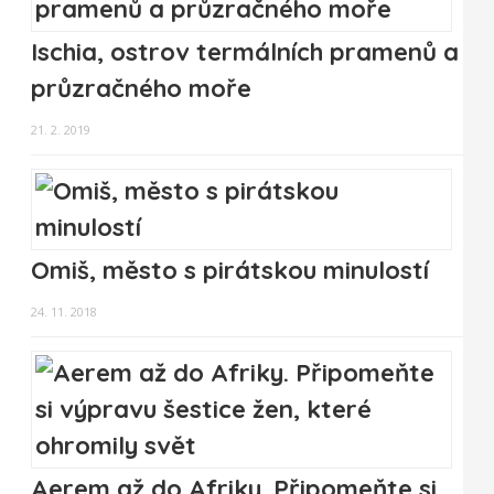
Ischia, ostrov termálních pramenů a
průzračného moře
21. 2. 2019
Omiš, město s pirátskou minulostí
24. 11. 2018
Aerem až do Afriky. Připomeňte si