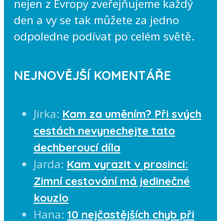
nejen z Evropy zveřejňujeme každý
den a vy se tak můžete za jedno
odpoledne podívat po celém světě.
NEJNOVĚJŠÍ KOMENTÁŘE
Jirka
:
Kam za uměním? Při svých
cestách nevynechejte tato
dechberoucí díla
Jarda
:
Kam vyrazit v prosinci:
Zimní cestování má jedinečné
kouzlo
Hana
:
10 nejčastějších chyb při