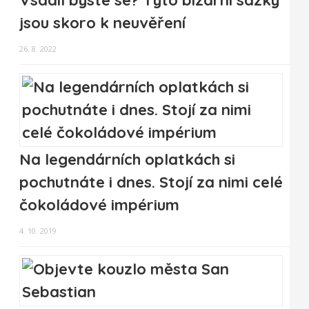
Vsadil byste se? Tyto bizarní sázky
jsou skoro k neuvěření
26. 8. 2022
Na legendárních oplatkách si
pochutnáte i dnes. Stojí za nimi celé
čokoládové impérium
4. 10. 2019