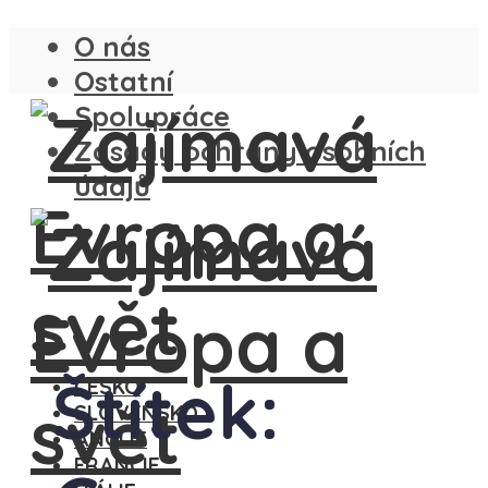
O nás
Ostatní
Spolupráce
Zásady ochrany osobních
údajů
Štítek:
ČESKO
SLOVENSKO
ANGLIE
FRANCIE