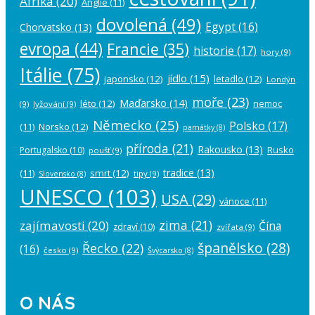
Afrika
(20)
Anglie
(11)
dovolená
(49)
Egypt
(16)
Chorvatsko
(13)
evropa
(44)
Francie
(35)
historie
(17)
hory
(9)
Itálie
(75)
jídlo
(15)
japonsko
(12)
letadlo
(12)
Londýn
moře
(23)
Maďarsko
(14)
léto
(12)
nemoc
(9)
lyžování
(9)
Německo
(25)
Polsko
(17)
(11)
Norsko
(12)
památky
(8)
příroda
(21)
Rakousko
(13)
Rusko
Portugalsko
(10)
poušť
(9)
tradice
(13)
(11)
smrt
(12)
tipy
(9)
Slovensko
(8)
UNESCO
(103)
USA
(29)
vánoce
(11)
zima
(21)
zajímavosti
(20)
Čína
zdraví
(10)
zvířata
(9)
španělsko
(28)
Řecko
(22)
(16)
česko
(9)
Švýcarsko
(8)
O NÁS