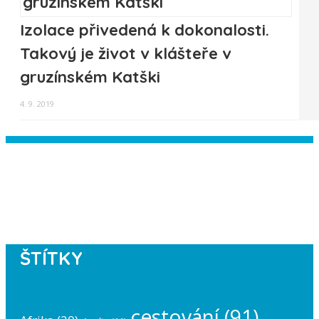
Izolace přivedená k dokonalosti.
Takový je život v klášteře v
gruzínském Katški
4. 9. 2019
Instagram has returned empty data.
Please authorize your Instagram
account in the
plugin settings
.
ŠTÍTKY
cestování
(91)