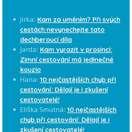
Jirka
:
Kam za uměním? Při svých
cestách nevynechejte tato
dechberoucí díla
Jarda
:
Kam vyrazit v prosinci:
Zimní cestování má jedinečné
kouzlo
Hana
:
10 nejčastějších chyb při
cestování: Dělají je i zkušení
cestovatelé!
Eliška Smutná
:
10 nejčastějších
chyb při cestování: Dělají je i
zkušení cestovatelé!