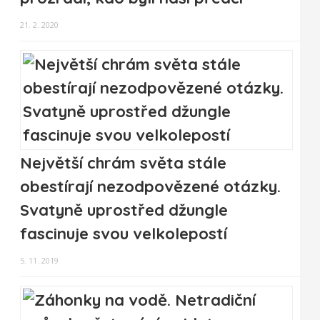
21. 2. 2020
Největší chrám světa stále
obestírají nezodpovězené otázky.
Svatyně uprostřed džungle
fascinuje svou velkolepostí
5. 11. 2019