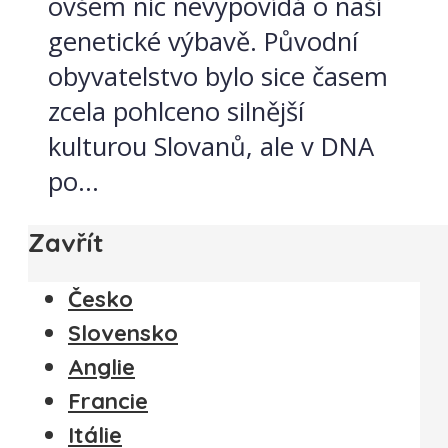
ovšem nic nevypovídá o naší
genetické výbavě. Původní
obyvatelstvo bylo sice časem
zcela pohlceno silnější
kulturou Slovanů, ale v DNA
po...
Zavřít
Česko
Slovensko
Anglie
Francie
Itálie