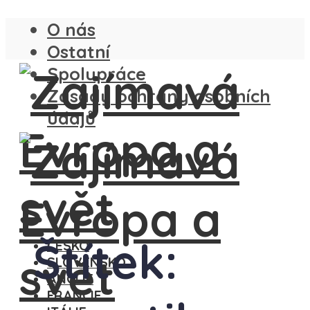
O nás
Ostatní
Spolupráce
Zásady ochrany osobních
údajů
Štítek:
ČESKO
SLOVENSKO
ANGLIE
FRANCIE