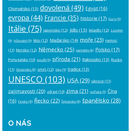
dovolená
(49)
Egypt
(16)
Chorvatsko
(13)
evropa
(44)
Francie
(35)
historie
(17)
hory
(9)
Itálie
(75)
jídlo
(15)
japonsko
(12)
letadlo
(12)
Londýn
moře
(23)
Maďarsko
(14)
léto
(12)
nemoc
(9)
lyžování
(9)
Německo
(25)
Polsko
(17)
(11)
Norsko
(12)
památky
(8)
příroda
(21)
Rakousko
(13)
Rusko
Portugalsko
(10)
poušť
(9)
tradice
(13)
(11)
smrt
(12)
tipy
(9)
Slovensko
(8)
UNESCO
(103)
USA
(29)
vánoce
(11)
zima
(21)
zajímavosti
(20)
Čína
zdraví
(10)
zvířata
(9)
španělsko
(28)
Řecko
(22)
(16)
česko
(9)
Švýcarsko
(8)
O NÁS