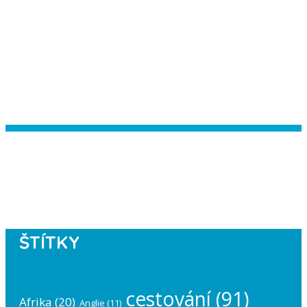
Instagram has returned empty data.
Please authorize your Instagram
account in the
plugin settings
.
ŠTÍTKY
cestování
(91)
Afrika
(20)
Anglie
(11)