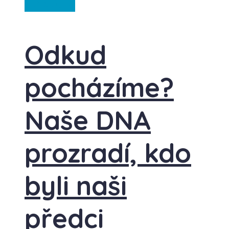
Ze světa
Odkud
pocházíme?
Naše DNA
prozradí, kdo
byli naši
předci