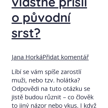
vlastně přišli
o původní
srst?
Jana Horká
Přidat komentář
Líbí se vám spíše zarostlí
muži, nebo tzv. holátka?
Odpovědi na tuto otázku se
jistě budou různit – co člověk
to jiný názor nebo vkus. I když