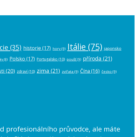
Itálie
(75)
cie
(35)
historie
(17)
japonsko
hory
(9)
příroda
(21)
Polsko
(17)
Portugalsko
(10)
poušť
(9)
ky
(8)
zima
(21)
ti
(20)
Čína
(16)
zdraví
(10)
zvířata
(9)
česko
(9)
lad profesionálního průvodce, ale máte