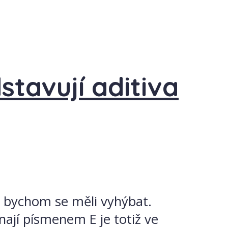
stavují aditiva
é bychom se měli vyhýbat.
ínají písmenem E je totiž ve