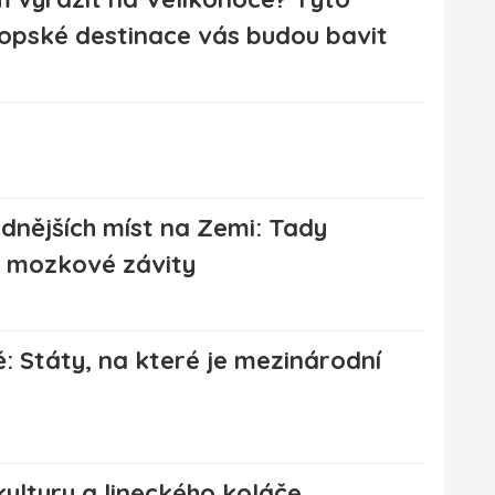
opské destinace vás budou bavit
adnějších míst na Zemi: Tady
i mozkové závity
 Státy, na které je mezinárodní
ultury a lineckého koláče