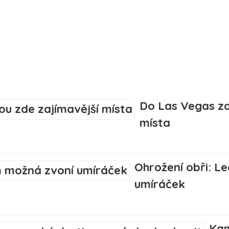
Do Las Vegas za
místa
Ohrožení obři: 
umíráček
Kam