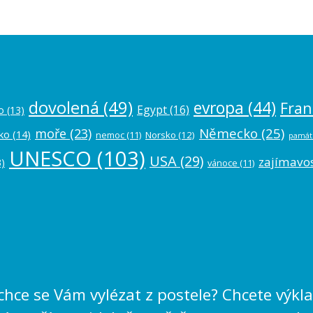
dovolená
(49)
evropa
(44)
Fran
Egypt
(16)
o
(13)
Německo
(25)
moře
(23)
ko
(14)
nemoc
(11)
Norsko
(12)
památ
UNESCO
(103)
USA
(29)
zajímavos
)
vánoce
(11)
echce se Vám vylézat z postele? Chcete výk