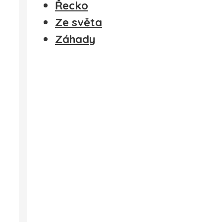
Řecko
Ze světa
Záhady