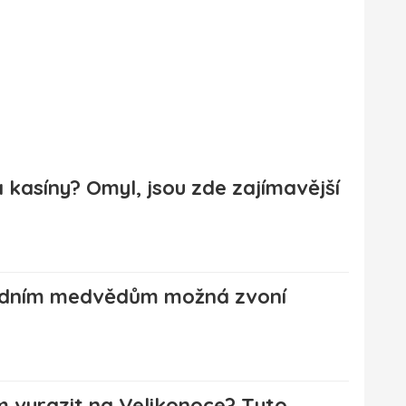
 kasíny? Omyl, jsou zde zajímavější
Ledním medvědům možná zvoní
 vyrazit na Velikonoce? Tyto