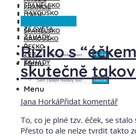
ŠPANĚLSKO
FRANCIE
RAKOUSKO
ITÁLIE
Česká republika
ŘECKO
MAĎARSKO
ZE SVĚTA
ŠPANĚLSKO
ZÁHADY
RAKOUSKO
Riziko s “éčkem
ŘECKO
ZE SVĚTA
Hledat
ZÁHADY
Menu
skutečně takov
Hledat
Menu
Jana Horká
Přidat komentář
To, co je plné tzv. éček, se st
Přesto to ale nelze tvrdit takto 