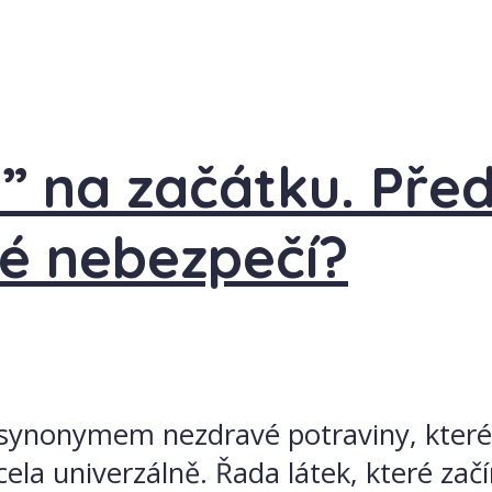
” na začátku. Před
é nebezpečí?
alo synonymem nezdravé potraviny, kter
zcela univerzálně. Řada látek, které zač