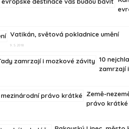
evr
Vatikán, světová pokladnice umění
9. 5. 2018
10 nejchl
zamrzají 
Země-nezemě:
právo krátké
Rakouský Linec, město k