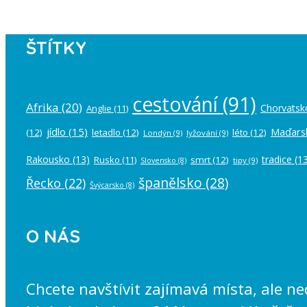
ŠTÍTKY
cestování
(91)
Afrika
(20)
Chorvatsk
Anglie
(11)
jídlo
(15)
Maďars
(12)
letadlo
(12)
léto
(12)
Londýn
(9)
lyžování
(9)
Rakousko
(13)
tradice
(13
Rusko
(11)
smrt
(12)
tipy
(9)
Slovensko
(8)
španělsko
(28)
Řecko
(22)
Švýcarsko
(8)
O NÁS
Chcete navštívit zajímavá místa, ale n