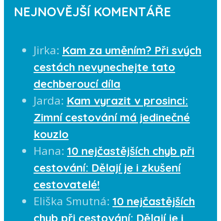
NEJNOVĚJŠÍ KOMENTÁŘE
Jirka
:
Kam za uměním? Při svých
cestách nevynechejte tato
dechberoucí díla
Jarda
:
Kam vyrazit v prosinci:
Zimní cestování má jedinečné
kouzlo
Hana
:
10 nejčastějších chyb při
cestování: Dělají je i zkušení
cestovatelé!
Eliška Smutná
:
10 nejčastějších
chyb při cestování: Dělají je i