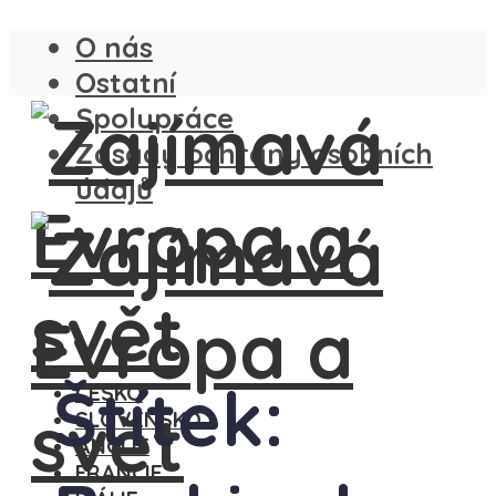
O nás
Ostatní
Spolupráce
Zásady ochrany osobních
údajů
Štítek:
ČESKO
SLOVENSKO
ANGLIE
FRANCIE