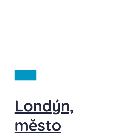
Anglie
Londýn,
město