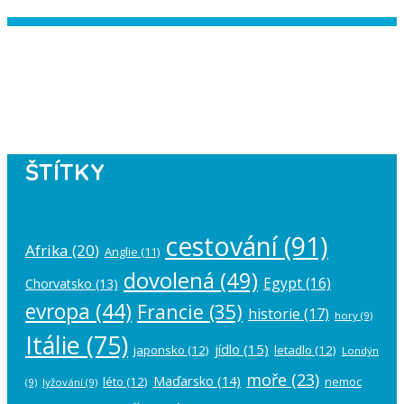
Instagram has returned empty data.
Please authorize your Instagram
account in the
plugin settings
.
ŠTÍTKY
cestování
(91)
Afrika
(20)
Anglie
(11)
dovolená
(49)
Egypt
(16)
Chorvatsko
(13)
evropa
(44)
Francie
(35)
historie
(17)
hory
(9)
Itálie
(75)
jídlo
(15)
japonsko
(12)
letadlo
(12)
Londýn
moře
(23)
Maďarsko
(14)
léto
(12)
nemoc
(9)
lyžování
(9)