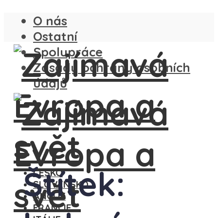
O nás
Ostatní
Spolupráce
Zásady ochrany osobních
údajů
Štítek:
ČESKO
SLOVENSKO
ANGLIE
FRANCIE