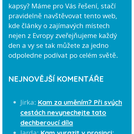
kapsy? Máme pro Vás řešení, stačí
pravidelně navštěvovat tento web,
kde články o zajímavých místech
nejen z Evropy zveřejňujeme každý
den a vy se tak můžete za jedno
odpoledne podívat po celém světě.
NEJNOVĚJŠÍ KOMENTÁŘE
Jirka
:
Kam za uměním? Při svých
cestách nevynechejte tato
dechberoucí díla
Jarda
:
Kam vyrazit v prosinci: