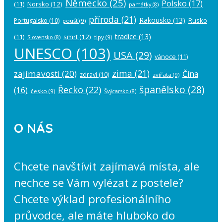
Německo
(25)
Polsko
(17)
(11)
Norsko
(12)
památky
(8)
příroda
(21)
Rakousko
(13)
Rusko
Portugalsko
(10)
poušť
(9)
tradice
(13)
(11)
smrt
(12)
tipy
(9)
Slovensko
(8)
UNESCO
(103)
USA
(29)
vánoce
(11)
zima
(21)
zajímavosti
(20)
Čína
zdraví
(10)
zvířata
(9)
španělsko
(28)
Řecko
(22)
(16)
česko
(9)
Švýcarsko
(8)
O NÁS
Chcete navštívit zajímavá místa, ale
nechce se Vám vylézat z postele?
Chcete výklad profesionálního
průvodce, ale máte hluboko do