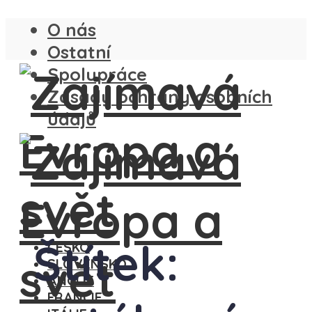
O nás
Ostatní
Spolupráce
Zásady ochrany osobních
údajů
Štítek:
ČESKO
SLOVENSKO
ANGLIE
FRANCIE