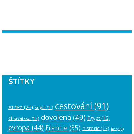
Instagram has returned empty data.
Please authorize your Instagram
account in the
plugin settings
.
ŠTÍTKY
cestování
(91)
Afrika
(20)
Anglie
(11)
dovolená
(49)
Egypt
(16)
Chorvatsko
(13)
evropa
(44)
Francie
(35)
historie
(17)
hory
(9)