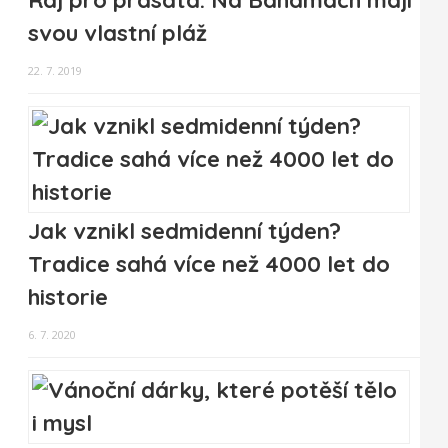
Ráj pro prasata. Na Bahamách mají
svou vlastní pláž
22. 7. 2019
Jak vznikl sedmidenní týden?
Tradice sahá více než 4000 let do
historie
6. 7. 2020