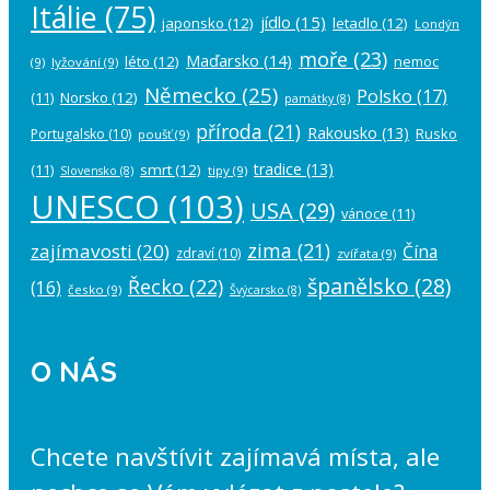
Itálie
(75)
jídlo
(15)
japonsko
(12)
letadlo
(12)
Londýn
moře
(23)
Maďarsko
(14)
léto
(12)
nemoc
(9)
lyžování
(9)
Německo
(25)
Polsko
(17)
(11)
Norsko
(12)
památky
(8)
příroda
(21)
Rakousko
(13)
Rusko
Portugalsko
(10)
poušť
(9)
tradice
(13)
(11)
smrt
(12)
tipy
(9)
Slovensko
(8)
UNESCO
(103)
USA
(29)
vánoce
(11)
zima
(21)
zajímavosti
(20)
Čína
zdraví
(10)
zvířata
(9)
španělsko
(28)
Řecko
(22)
(16)
česko
(9)
Švýcarsko
(8)
O NÁS
Chcete navštívit zajímavá místa, ale