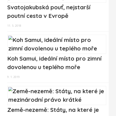
Svatojakubská pouť, nejstarší
poutní cesta v Evropě
11. 5. 2018
Koh Samui, ideální místo pro zimní
dovolenou u teplého moře
9. 1. 2019
Země-nezemě: Státy, na které je