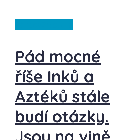
Záhady
Ze světa
Pád mocné
říše Inků a
Aztéků stále
budí otázky.
Jsou na vině