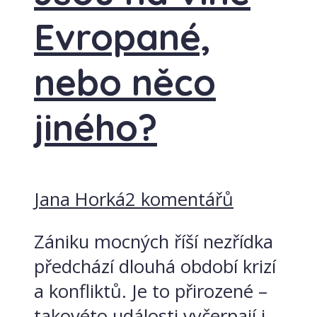
Evropané,
nebo něco
jiného?
Jana Horká
2 komentářů
Zániku mocných říší nezřídka
předchází dlouhá období krizí
a konfliktů. Je to přirozené –
takovéto události vyčerpají i