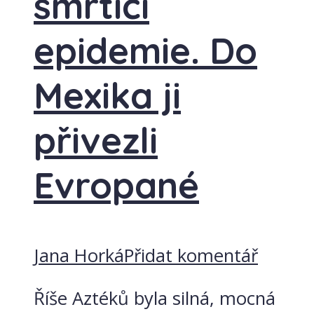
smrtící
epidemie. Do
Mexika ji
přivezli
Evropané
Jana Horká
Přidat komentář
Říše Aztéků byla silná, mocná