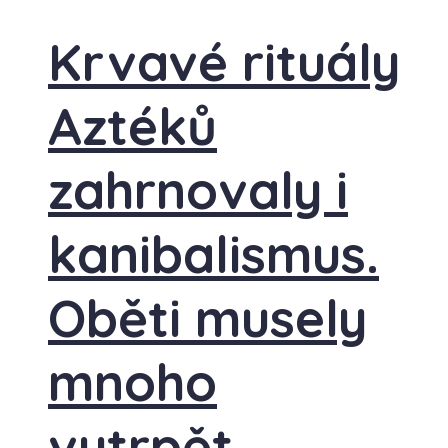
Krvavé rituály
Aztéků
zahrnovaly i
kanibalismus.
Oběti musely
mnoho
vytrpět