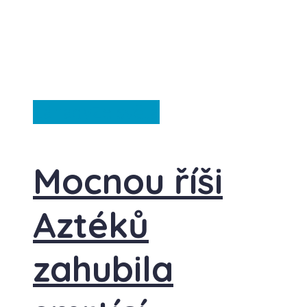
Záhady
Ze světa
Mocnou říši
Aztéků
zahubila