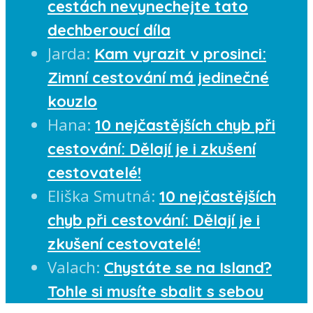
cestách nevynechejte tato
dechberoucí díla
Jarda
:
Kam vyrazit v prosinci:
Zimní cestování má jedinečné
kouzlo
Hana
:
10 nejčastějších chyb při
cestování: Dělají je i zkušení
cestovatelé!
Eliška Smutná
:
10 nejčastějších
chyb při cestování: Dělají je i
zkušení cestovatelé!
Valach
:
Chystáte se na Island?
Tohle si musíte sbalit s sebou