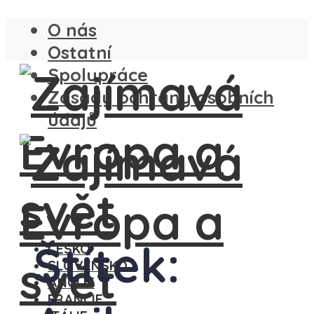
O nás
Ostatní
Spolupráce
Zásady ochrany osobních
údajů
Štítek:
ČESKO
SLOVENSKO
ANGLIE
FRANCIE