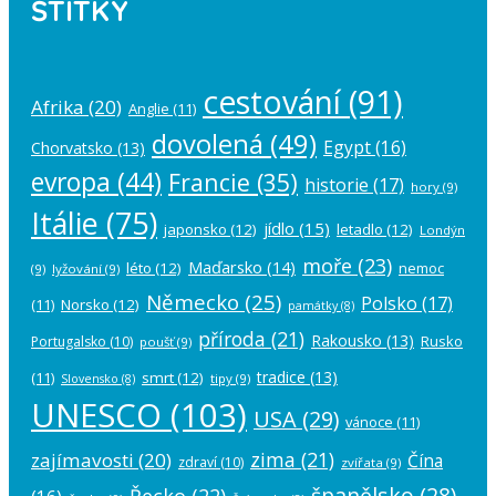
ŠTÍTKY
cestování
(91)
Afrika
(20)
Anglie
(11)
dovolená
(49)
Egypt
(16)
Chorvatsko
(13)
evropa
(44)
Francie
(35)
historie
(17)
hory
(9)
Itálie
(75)
jídlo
(15)
japonsko
(12)
letadlo
(12)
Londýn
moře
(23)
Maďarsko
(14)
léto
(12)
nemoc
(9)
lyžování
(9)
Německo
(25)
Polsko
(17)
(11)
Norsko
(12)
památky
(8)
příroda
(21)
Rakousko
(13)
Rusko
Portugalsko
(10)
poušť
(9)
tradice
(13)
(11)
smrt
(12)
tipy
(9)
Slovensko
(8)
UNESCO
(103)
USA
(29)
vánoce
(11)
zima
(21)
zajímavosti
(20)
Čína
zdraví
(10)
zvířata
(9)
španělsko
(28)
Řecko
(22)