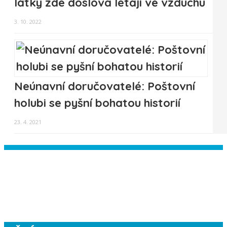
látky zde doslova létají ve vzduchu
3. 10. 2022
Neúnavní doručovatelé: Poštovní
holubi se pyšní bohatou historií
23. 4. 2021
Instagram has returned empty data.
Please authorize your Instagram
account in the
plugin settings
.