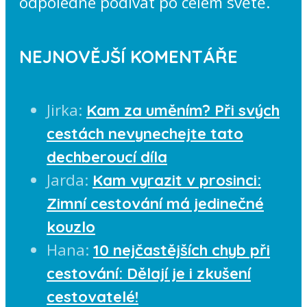
odpoledne podívat po celém světě.
NEJNOVĚJŠÍ KOMENTÁŘE
Jirka
:
Kam za uměním? Při svých
cestách nevynechejte tato
dechberoucí díla
Jarda
:
Kam vyrazit v prosinci:
Zimní cestování má jedinečné
kouzlo
Hana
:
10 nejčastějších chyb při
cestování: Dělají je i zkušení
cestovatelé!