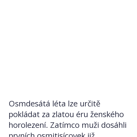
Osmdesátá léta lze určitě
pokládat za zlatou éru ženského
horolezení. Zatímco muži dosáhli
prvních osmitisícovek již