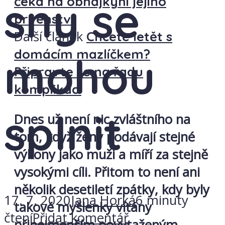
sny se
čeká na obhájkyni jejího
prvenství
Další článek
Chcete letět s
domácím mazlíčkem?
mohou
Připravte se na řadu
komplikací
splnit
Dnes už není nic zvláštního na
tom, když ženy podávají stejné
výkony jako muži a míří za stejně
vysokými cíli. Přitom to není ani
několik desetiletí zpátky, kdy byly
17. 7. 2020
Jana Horká
6 minuty
takové myšlenky vítány
čtení
Přidat komentář
přinejmenším povytaženým