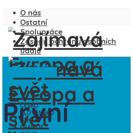
O nás
Ostatní
Spolupráce
Zásady ochrany osobních
údajů
Česká republika
První
ČESKO
SLOVENSKO
ANGLIE
FRANCIE