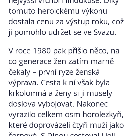
nejvyšší vrchol Hindúkuše. Díky
tomuto heroickému výkonu
dostala cenu za výstup roku, což
ji pomohlo udržet se ve Svazu.
V roce 1980 pak přišlo něco, na
co generace žen zatím marně
čekaly – první ryze ženská
výprava. Cesta k ní však byla
krkolomná a ženy si ji musely
doslova vybojovat. Nakonec
vyrazilo celkem osm horolezkyň,
které doprovázeli čtyři muži jako
šerpové. S Dinou cestoval i její