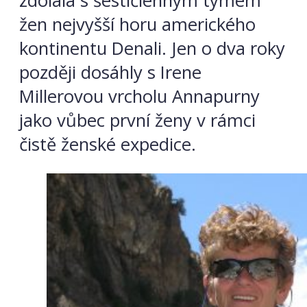
zdolala s šestičlenným týmem
žen nejvyšší horu amerického
kontinentu Denali. Jen o dva roky
později dosáhly s Irene
Millerovou vrcholu Annapurny
jako vůbec první ženy v rámci
čistě ženské expedice.