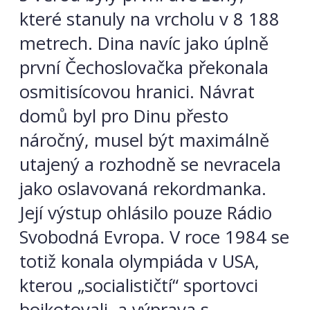
které stanuly na vrcholu v 8 188
metrech. Dina navíc jako úplně
první Čechoslovačka překonala
osmitisícovou hranici. Návrat
domů byl pro Dinu přesto
náročný, musel být maximálně
utajený a rozhodně se nevracela
jako oslavovaná rekordmanka.
Její výstup ohlásilo pouze Rádio
Svobodná Evropa. V roce 1984 se
totiž konala olympiáda v USA,
kterou „socialističtí“ sportovci
bojkotovali, a výprava s