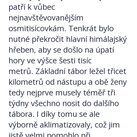
patří k vůbec
nejnavštěvovanějším
osmitisícovkám. Tenkrát bylo
nutné překročit hlavní himálajský
hřeben, aby se došlo na úpatí
hory ve výšce šesti tisíc
metrů. Základní tábor ležel třicet
kilometrů od nástupu a obě ženy
tedy nejprve musely téměř tři
týdny všechno nosit do dalšího
tábora. I díky tomu se ale
výborně aklimatizovaly, což jim
jistě velmi pomohlo při