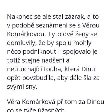
Nakonec se ale stal zázrak, a to
v podobě seznámení se s Věrou
Komárkovou. Tyto dvě ženy se
domluvily, že by spolu mohly
něco podniknout – spojovalo je
totiž stejné nadšení a
neutuchající touha, která Dinu
opět povzbudila, aby dále šla za
svými sny.
Věra Komárková přitom za Dinou
co se týče úžasných