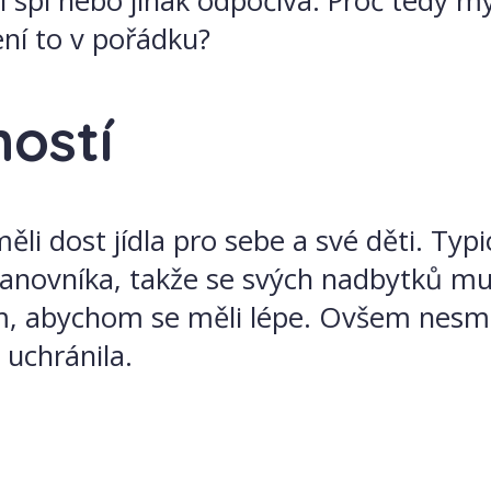
ěji spí nebo jinak odpočívá. Proč tedy 
ení to v pořádku?
ostí
měli dost jídla pro sebe a své děti. Ty
panovníka, takže se svých nadbytků mu
ím, abychom se měli lépe. Ovšem nesmí 
 uchránila.