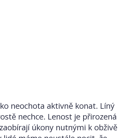
ako neochota aktivně konat. Líný
ostě nechce. Lenost je přirozená
ezaobírají úkony nutnými k obživě