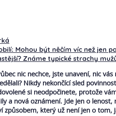
rká
bilí: Mohou být něčím víc než jen p
astější? Známe typické strachy mužů
bec nic nechce, jste unavení, nic vás 
 nedělali? Nikdy nekončící sled povinn
a dovolené si neodpočinete, protože v
ly a nová oznámení. Jde jen o lenost,
í způsobem, který už není jen o tom,