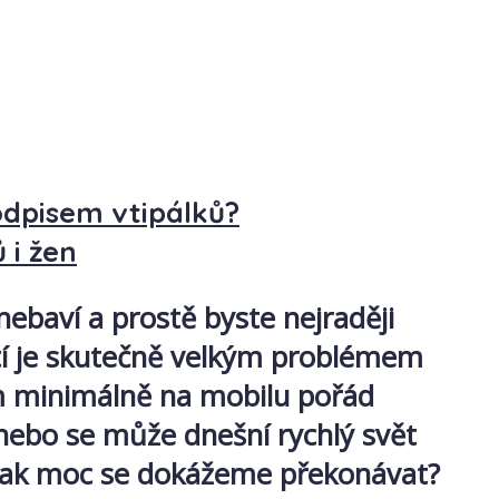
odpisem vtipálků?
 i žen
nebaví a prostě byste nejraději
ostí je skutečně velkým problémem
ám minimálně na mobilu pořád
 nebo se může dnešní rychlý svět
 jak moc se dokážeme překonávat?