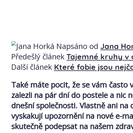
Napsáno od
Jana Ho
Předešlý článek
Tajemné kruhy v o
Další článek
Které fobie jsou nejč
Také máte pocit, že se vám často vů
zalezli na pár dní do postele a nic
dnešní společnosti. Vlastně ani n
vyskakují upozornění na nové e-mai
skutečně podepsat na našem zdrav