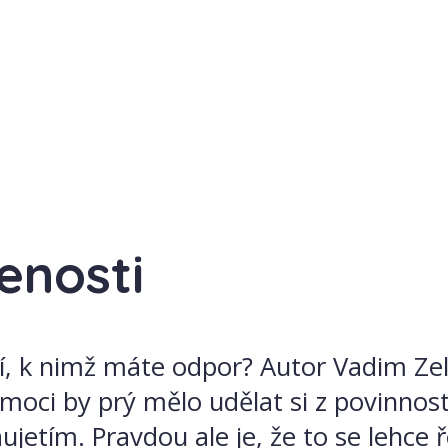
enosti
tí, k nimž máte odpor? Autor Vadim Zela
moci by prý mělo udělat si z povinností
ujetím. Pravdou ale je, že to se lehce 