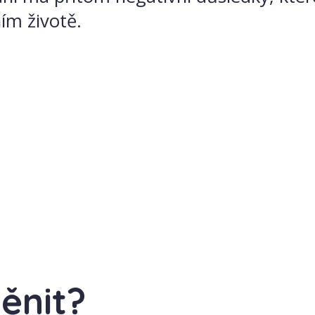
ním životě.
ěnit?