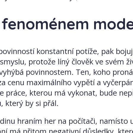
e fenoménem moder
vinností konstantní potíže, pak bojuje
 smyslu, protože líný člověk ve svém 
vyhýbá povinnostem. Ten, koho pronás
 za cenu maximálního vypětí a vyčerpán
 že práce, kterou má vykonat, bude nepří
který by si přál.
odinu hraním her na počítači, namísto 
ání má přitom negativní důsledky, kt