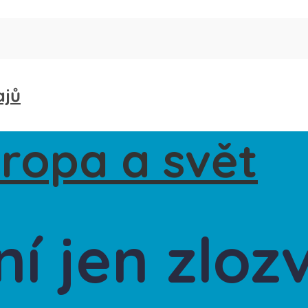
ajů
í jen zloz