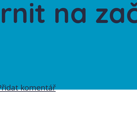
nit na zač
Přidat komentář