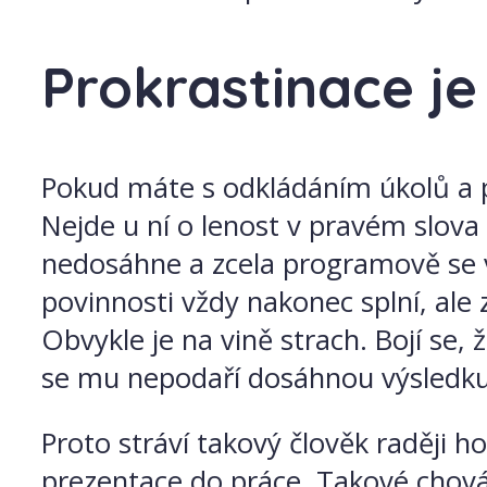
Prokrastinace j
Pokud máte s odkládáním úkolů a po
Nejde u ní o lenost v pravém slova
nedosáhne a zcela programově se 
povinnosti vždy nakonec splní, ale
Obvykle je na vině strach. Bojí se,
se mu nepodaří dosáhnou výsledku, 
Proto stráví takový člověk raději h
prezentace do práce. Takové chov