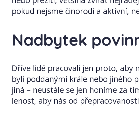
nebo přežití, většina zvířat nejrad
pokud nejsme činorodí a aktivní, n
Nadbytek povinn
Dříve lidé pracovali jen proto, aby 
byli poddanými krále nebo jiného 
jiná – neustále se jen honíme za t
lenost, aby nás od přepracovanosti