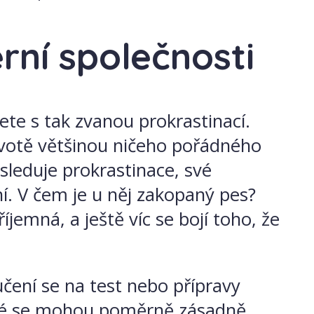
ní společnosti
te s tak zvanou prokrastinací.
životě většinou ničeho pořádného
leduje prokrastinace, své
í. V čem je u něj zakopaný pes?
jemná, a ještě víc se bojí toho, že
učení se na test nebo přípravy
eré se mohou poměrně zásadně