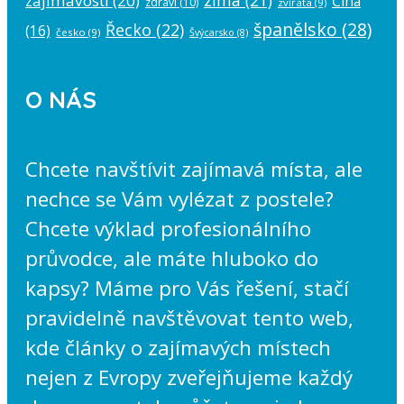
zajímavosti
(20)
Čína
zdraví
(10)
zvířata
(9)
španělsko
(28)
Řecko
(22)
(16)
česko
(9)
Švýcarsko
(8)
O NÁS
Chcete navštívit zajímavá místa, ale
nechce se Vám vylézat z postele?
Chcete výklad profesionálního
průvodce, ale máte hluboko do
kapsy? Máme pro Vás řešení, stačí
pravidelně navštěvovat tento web,
kde články o zajímavých místech
nejen z Evropy zveřejňujeme každý