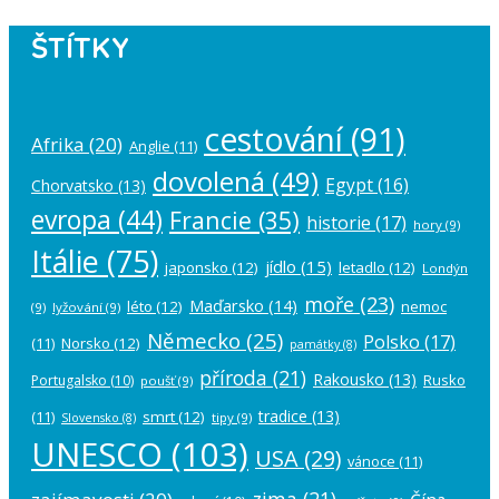
ŠTÍTKY
cestování
(91)
Afrika
(20)
Anglie
(11)
dovolená
(49)
Egypt
(16)
Chorvatsko
(13)
evropa
(44)
Francie
(35)
historie
(17)
hory
(9)
Itálie
(75)
jídlo
(15)
japonsko
(12)
letadlo
(12)
Londýn
moře
(23)
Maďarsko
(14)
léto
(12)
nemoc
(9)
lyžování
(9)
Německo
(25)
Polsko
(17)
(11)
Norsko
(12)
památky
(8)
příroda
(21)
Rakousko
(13)
Rusko
Portugalsko
(10)
poušť
(9)
tradice
(13)
(11)
smrt
(12)
tipy
(9)
Slovensko
(8)
UNESCO
(103)
USA
(29)
vánoce
(11)
zima
(21)