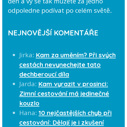
den a vy se tak můžete za jedno
odpoledne podívat po celém světě.
NEJNOVĚJŠÍ KOMENTÁŘE
Jirka
:
Kam za uměním? Při svých
cestách nevynechejte tato
dechberoucí díla
Jarda
:
Kam vyrazit v prosinci:
Zimní cestování má jedinečné
kouzlo
Hana
:
10 nejčastějších chyb při
cestování: Dělají je i zkušení