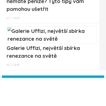
nemáte peníze? Tyto tipy vám
pomohou ušetřit
27. 1. 2025
Galerie Uffizi, největší sbírka
renezance na světě
30. 5. 2018
Instagram has returned empty data.
Please authorize your Instagram
account in the
plugin settings
.