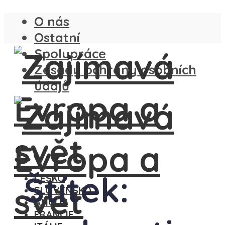
O nás
Ostatní
Spolupráce
Zásady ochrany osobních
údajů
Štítek:
ČESKO
SLOVENSKO
ANGLIE
FRANCIE