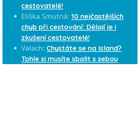
cestovatelé!
Eliška Smutná
:
10 nejčastějších
chyb při cestování: Dělají je i
zkušení cestovatelé!
Valach
:
Chystáte se na Island?
Tohle si musíte sbalit s sebou