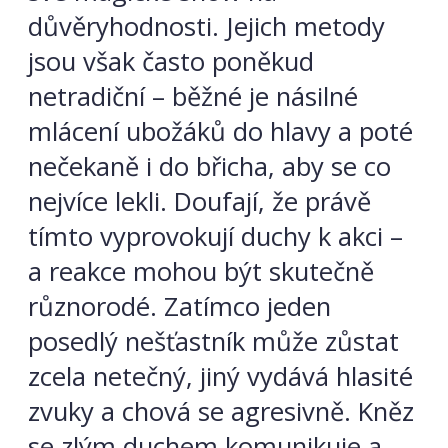
důvěryhodnosti. Jejich metody
jsou však často poněkud
netradiční – běžné je násilné
mlácení ubožáků do hlavy a poté
nečekaně i do břicha, aby se co
nejvíce lekli. Doufají, že právě
tímto vyprovokují duchy k akci –
a reakce mohou být skutečně
různorodé. Zatímco jeden
posedlý nešťastník může zůstat
zcela netečný, jiný vydává hlasité
zvuky a chová se agresivně. Kněz
se zlým duchem komunikuje a