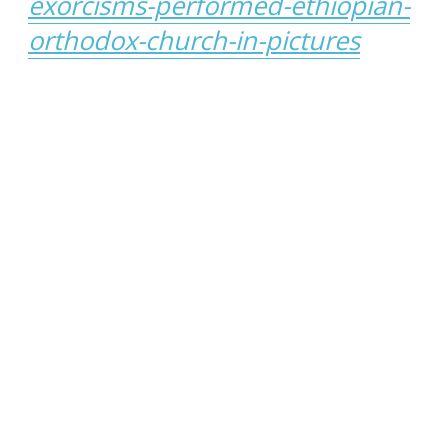
exorcisms-performed-ethiopian-
orthodox-church-in-pictures