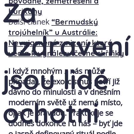
Za
povodně, zemětřesení a
hurikány
Další článek
“Bermudský
trojúhelník” u Austrálie:
uzdravení
Nevyjasněná zmizení, která
vedla k vynálezu černé skříňky
jsou lidé
I když mnohým z nás může
připadat, že exorcismus patří již
dávno do minulosti a v dnešním
ochotni
moderním světě už nemá místo,
opak je pravdou. Praktikuje se
dodnes dokonce i u nás – byť jde
o jasně definovaný rituál podle