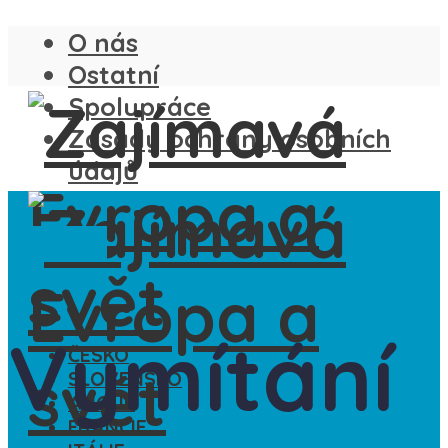
O nás
Ostatní
Spolupráce
Zásady ochrany osobních
údajů
Ze světa
Vymítání
ČESKO
SLOVENSKO
ANGLIE
FRANCIE