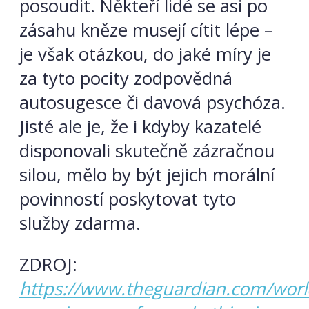
posoudit. Někteří lidé se asi po
zásahu kněze musejí cítit lépe –
je však otázkou, do jaké míry je
za tyto pocity zodpovědná
autosugesce či davová psychóza.
Jisté ale je, že i kdyby kazatelé
disponovali skutečně zázračnou
silou, mělo by být jejich morální
povinností poskytovat tyto
služby zdarma.
ZDROJ:
https://www.theguardian.com/worl