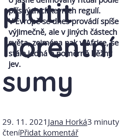
platit
přísných církevních regulí.
V Evropě se dnes provádí spíše
výjimečně, ale v jiných částech
horentní
světa, zejména pak v Africe, se
stále jedná o poměrně běžný
jev.
sumy
29. 11. 2021
Jana Horká
3 minuty
čtení
Přidat komentář