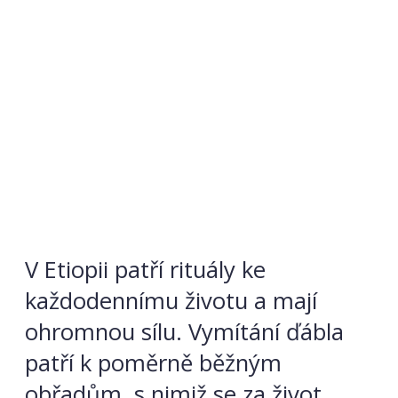
V Etiopii patří rituály ke
každodennímu životu a mají
ohromnou sílu. Vymítání ďábla
patří k poměrně běžným
obřadům, s nimiž se za život