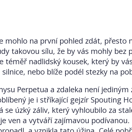
se mohlo na první pohled zdát, přesto n
udy takovou sílu, že by vás mohly bez 
je téměř nadlidský kousek, který by vás
ilnice, nebo blíže podél stezky na pob
 mysu Perpetua a zdaleka není jediný
oblíbený je i stříkající gejzír Spouting
 se úzký záliv, který vyhloubilo za stal
uje ven a vytváří zajímavou podívanou.
propadl, a vznikla tato úžina. Celé pob