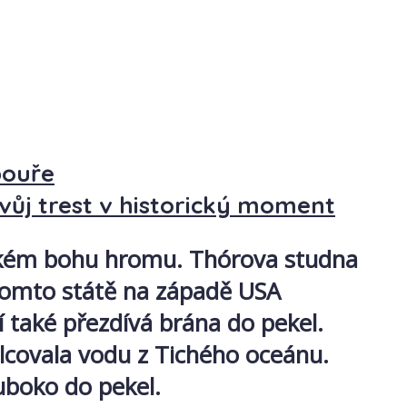
bouře
vůj trest v historický moment
ngském bohu hromu. Thórova studna
 tomto státě na západě USA
jí také přezdívá brána do pekel.
hlcovala vodu z Tichého oceánu.
uboko do pekel.