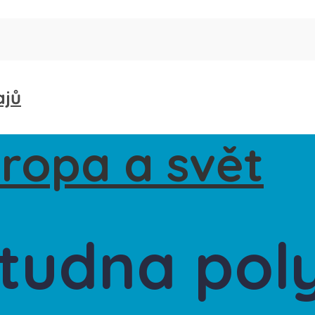
ajů
tudna pol