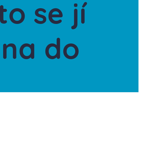
o se jí
ána do