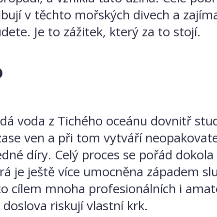
ibují v těchto mořských divech a zajím
ete. Je to zážitek, který za to stojí.
?
padá voda z Tichého oceánu dovnitř stu
ase ven a při tom vytváří neopakovatel
edné díry. Celý proces se pořád dokola
á je ještě více umocněna západem slun
to cílem mnoha profesionálních i amat
doslova riskují vlastní krk.