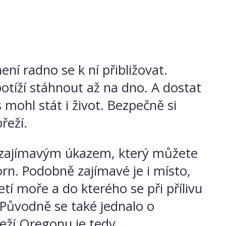
ení radno se k ní přibližovat.
potíží stáhnout až na dno. A dostat
 mohl stát i život. Bezpečně si
řeží.
m zajímavým úkazem, který můžete
 Horn. Podobně zajímavé je i místo,
etí moře a do kterého se při přílivu
 Původně se také jednalo o
řeží Oregonu je tedy