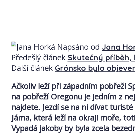
Napsáno od
Jana Ho
Předešlý článek
Skutečný příběh, k
Další článek
Grónsko bylo objeven
Ačkoliv leží při západním pobřeží
na pobřeží Oregonu je jedním z ne
najdete. Jezdí se na ni dívat turist
Jáma, která leží na okraji moře, t
Vypadá jakoby by byla zcela bezed