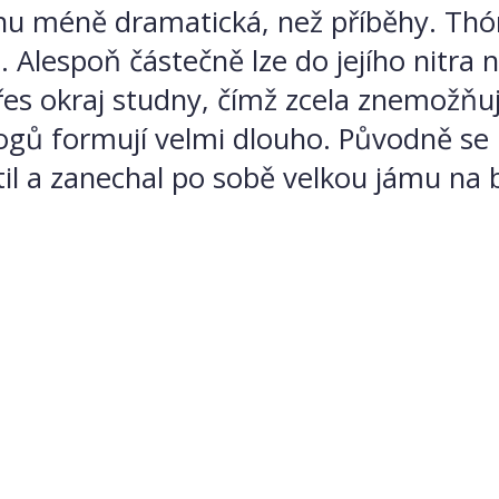
ochu méně dramatická, než příběhy. Thó
Alespoň částečně lze do jejího nitra na
přes okraj studny, čímž zcela znemožňuj
logů formují velmi dlouho. Původně s
zřítil a zanechal po sobě velkou jámu n