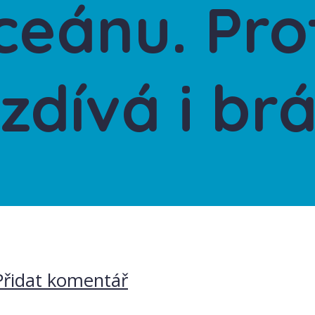
eánu. Prot
zdívá i br
Přidat komentář