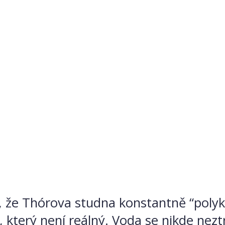
že Thórova studna konstantně “polyká”
 který není reálný. Voda se nikde nezt