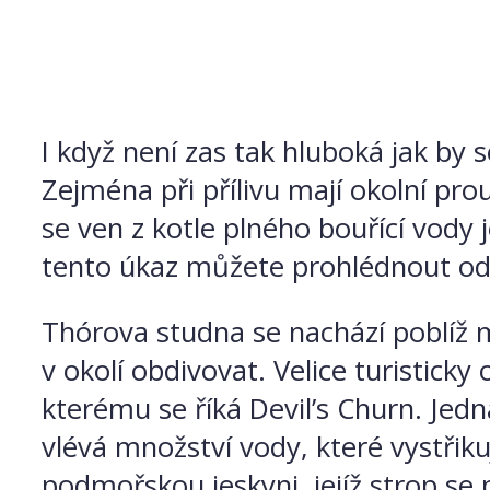
I když není zas tak hluboká jak by 
Zejména při přílivu mají okolní pro
se ven z kotle plného bouřící vody 
tento úkaz můžete prohlédnout od s
Thórova studna se nachází poblíž
v okolí obdivovat. Velice turisticky 
kterému se říká Devil’s Churn. Jedná
vlévá množství vody, které vystřik
podmořskou jeskyni, jejíž strop se 