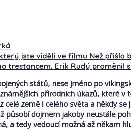
rká
terý jste viděli ve filmu Než přišla 
o trestancem. Erik Rudý proměnil s
 Spojených států, nese jméno po viki
jznámějších přírodních úkazů, které v
é z celé země i celého světa a někdy se 
otiž působí dojmem jakoby neustále po
ná, a tedy vedoucí možná až někam hl