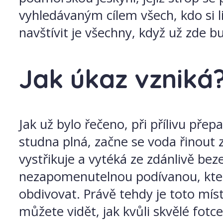
vyhledávaným cílem všech, kdo si l
navštívit je všechny, když už zde bud
Jak úkaz vzniká
Jak už bylo řečeno, při přílivu pře
studna plná, začne se voda řinout z
vystřikuje a vytéká ze zdánlivě bez
nezapomenutelnou podívanou, kter
obdivovat. Právě tehdy je toto mís
můžete vidět, jak kvůli skvělé fotce 