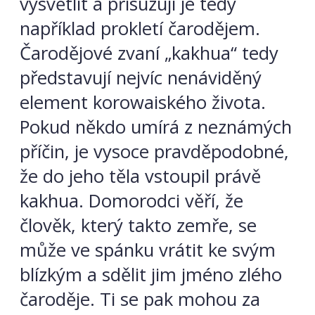
vysvětlit a přisuzují je tedy
například prokletí čarodějem.
Čarodějové zvaní „kakhua“ tedy
představují nejvíc nenáviděný
element korowaiského života.
Pokud někdo umírá z neznámých
příčin, je vysoce pravděpodobné,
že do jeho těla vstoupil právě
kakhua. Domorodci věří, že
člověk, který takto zemře, se
může ve spánku vrátit ke svým
blízkým a sdělit jim jméno zlého
čaroděje. Ti se pak mohou za