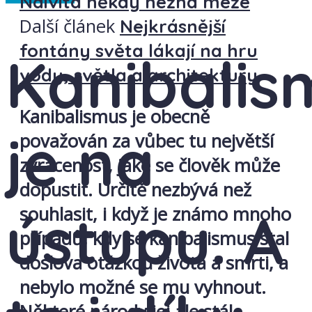
Naivita někdy nezná meze
Další článek
Nejkrásnější
fontány světa lákají na hru
Kanibalis
vody, světla a architektury
Kanibalismus je obecně
je na
považován za vůbec tu největší
zvrácenost, jaké se člověk může
dopustit. Určitě nezbývá než
ústupu. A
souhlasit, i když je známo mnoho
případů, kdy se kanibalismus stal
doslova otázkou života a smrti, a
nebylo možné se mu vyhnout.
Některé národy jej ale stále