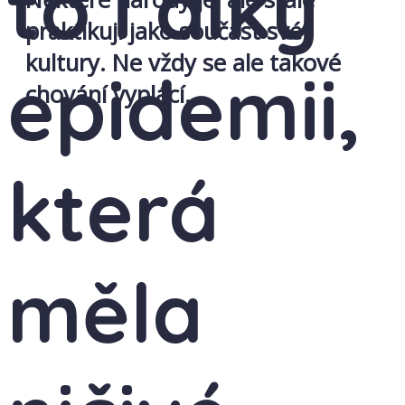
to i díky
praktikují jako součást své
kultury. Ne vždy se ale takové
epidemii,
chování vyplácí.
která
měla