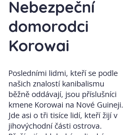
Nebezpeční
domorodci
Korowai
Posledními lidmi, kteří se podle
našich znalostí kanibalismu
běžně oddávají, jsou příslušníci
kmene Korowai na Nové Guineji.
Jde asi o tři tisíce lidí, kteří žijí v
jihovýchodní části ostrova.