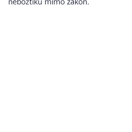
nebožtíků mimo zákon.