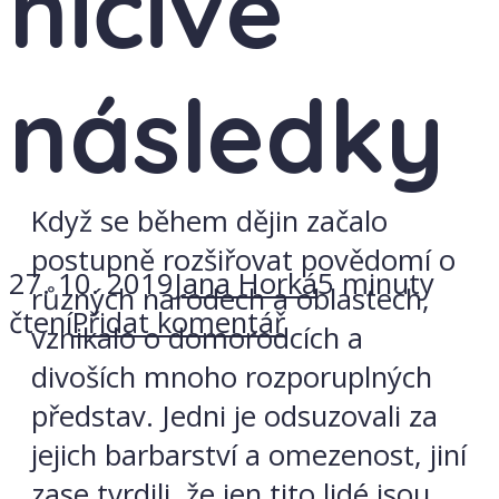
ničivé
následky
Když se během dějin začalo
postupně rozšiřovat povědomí o
27. 10. 2019
Jana Horká
5 minuty
různých národech a oblastech,
čtení
Přidat komentář
vznikalo o domorodcích a
divoších mnoho rozporuplných
představ. Jedni je odsuzovali za
jejich barbarství a omezenost, jiní
zase tvrdili, že jen tito lidé jsou