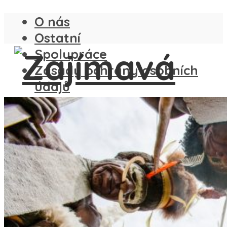
O nás
Ostatní
Spolupráce
Zásady ochrany osobních
údajů
ČESKO
SLOVENSKO
ANGLIE
FRANCIE