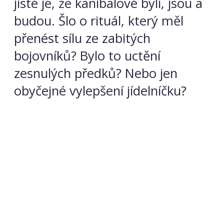
jisté je, že kanibalové byli, jsou a
budou. Šlo o rituál, který měl
přenést sílu ze zabitých
bojovníků? Bylo to uctění
zesnulých předků? Nebo jen
obyčejné vylepšení jídelníčku?