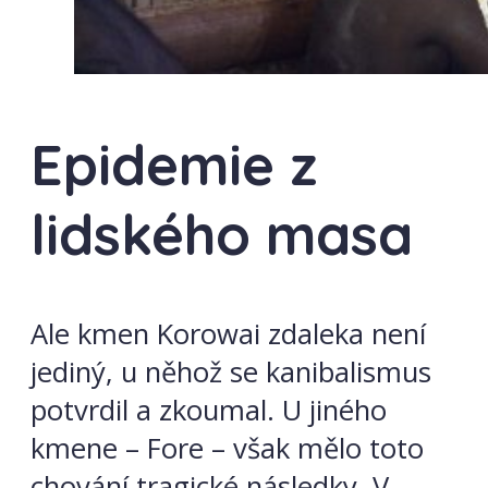
Epidemie z
lidského masa
Ale kmen Korowai zdaleka není
jediný, u něhož se kanibalismus
potvrdil a zkoumal. U jiného
kmene – Fore – však mělo toto
chování tragické následky. V