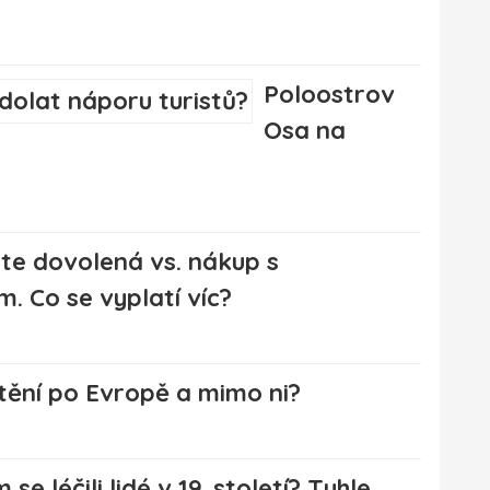
Poloostrov
Osa na
te dovolená vs. nákup s
. Co se vyplatí víc?
ištění po Evropě a mimo ni?
m se léčili lidé v 19. století? Tyhle