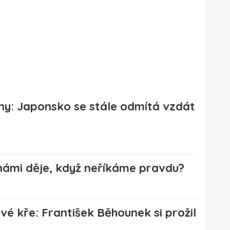
íny: Japonsko se stále odmítá vzdát
 námi děje, když neříkáme pravdu?
vé kře: František Běhounek si prožil