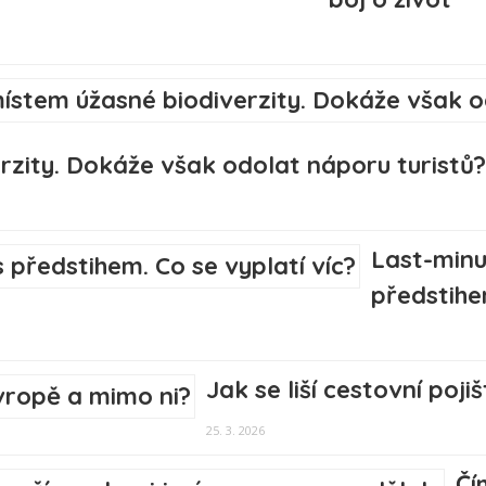
rzity. Dokáže však odolat náporu turistů?
Last-minu
předstihem
Jak se liší cestovní poj
25. 3. 2026
Čí