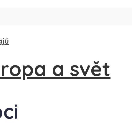
ajů
oci