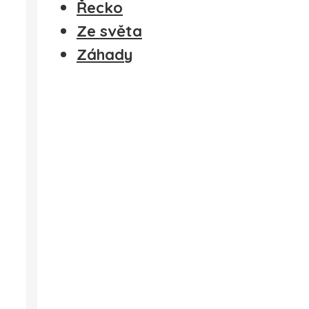
Řecko
Ze světa
Záhady