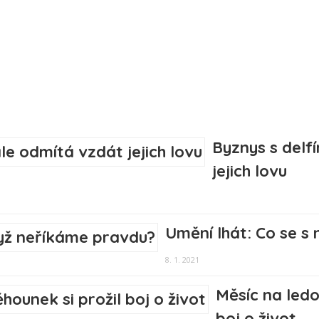
Byznys s delf
jejich lovu
Umění lhát: Co se s
8. 1. 2021
Měsíc na ledo
boj o život