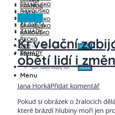
ŠPANĚLSKO
FRANCIE
RAKOUSKO
ITÁLIE
Ze světa
ŘECKO
MAĎARSKO
ZE SVĚTA
ŠPANĚLSKO
ZÁHADY
RAKOUSKO
Krvelační zabij
ŘECKO
ZE SVĚTA
Hledat
ZÁHADY
Menu
obětí lidí i změ
Hledat
Menu
Jana Horká
Přidat komentář
Pokud si obrázek o žralocích děl
které brázdí hlubiny moří jen pro