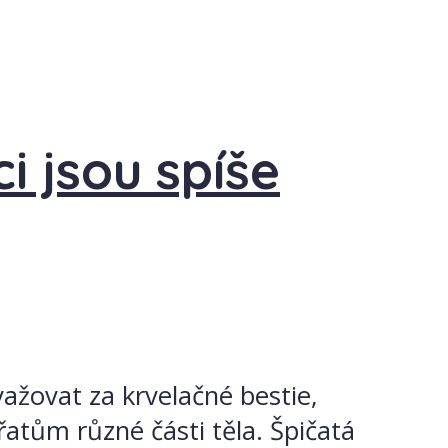
i jsou spíše
važovat za krvelačné bestie,
ířatům různé části těla. Špičatá