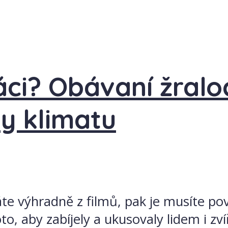
áci? Obávaní žraloc
ny klimatu
áte výhradně z filmů, pak je musíte po
to, aby zabíjely a ukusovaly lidem i zv