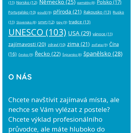
Německo
(25)
Polsko
(17)
(11)
Norsko
(12)
památky
(8)
příroda
(21)
Rakousko
(13)
Rusko
Portugalsko
(10)
poušť
(9)
tradice
(13)
(11)
smrt
(12)
tipy
(9)
Slovensko
(8)
UNESCO
(103)
USA
(29)
vánoce
(11)
zima
(21)
zajímavosti
(20)
Čína
zdraví
(10)
zvířata
(9)
španělsko
(28)
Řecko
(22)
(16)
česko
(9)
Švýcarsko
(8)
O NÁS
Chcete navštívit zajímavá místa, ale
nechce se Vám vylézat z postele?
Chcete výklad profesionálního
průvodce, ale máte hluboko do