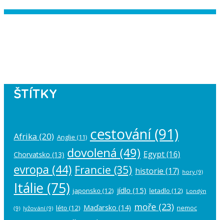
Instagram has returned empty data.
Please authorize your Instagram
account in the
plugin settings
.
ŠTÍTKY
cestování
(91)
Afrika
(20)
Anglie
(11)
dovolená
(49)
Egypt
(16)
Chorvatsko
(13)
evropa
(44)
Francie
(35)
historie
(17)
hory
(9)
Itálie
(75)
jídlo
(15)
japonsko
(12)
letadlo
(12)
Londýn
moře
(23)
Maďarsko
(14)
léto
(12)
nemoc
(9)
lyžování
(9)