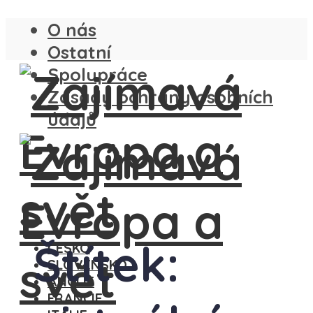
O nás
Ostatní
Spolupráce
Zásady ochrany osobních
údajů
Štítek:
ČESKO
SLOVENSKO
ANGLIE
FRANCIE