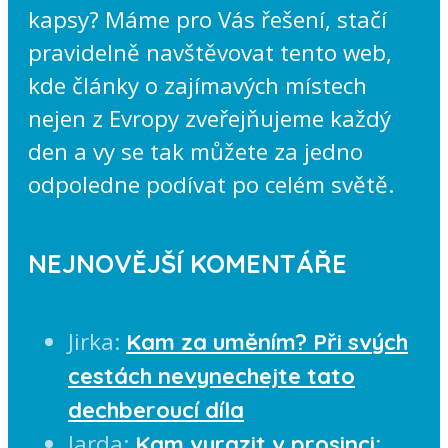
kapsy? Máme pro Vás řešení, stačí
pravidelně navštěvovat tento web,
kde články o zajímavých místech
nejen z Evropy zveřejňujeme každý
den a vy se tak můžete za jedno
odpoledne podívat po celém světě.
NEJNOVĚJŠÍ KOMENTÁŘE
Jirka
:
Kam za uměním? Při svých
cestách nevynechejte tato
dechberoucí díla
Jarda
:
Kam vyrazit v prosinci: