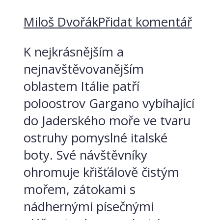
Miloš Dvořák
Přidat komentář
K nejkrásnějším a
nejnavštěvovanějším
oblastem Itálie patří
poloostrov Gargano vybíhající
do Jaderského moře ve tvaru
ostruhy pomyslné italské
boty. Své návštěvníky
ohromuje křišťálově čistým
mořem, zátokami s
nádhernými písečnými