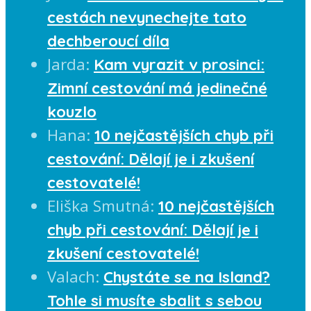
cestách nevynechejte tato
dechberoucí díla
Jarda
:
Kam vyrazit v prosinci:
Zimní cestování má jedinečné
kouzlo
Hana
:
10 nejčastějších chyb při
cestování: Dělají je i zkušení
cestovatelé!
Eliška Smutná
:
10 nejčastějších
chyb při cestování: Dělají je i
zkušení cestovatelé!
Valach
:
Chystáte se na Island?
Tohle si musíte sbalit s sebou