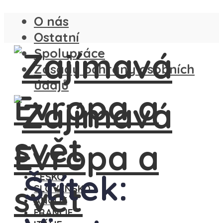
O nás
Ostatní
Spolupráce
Zásady ochrany osobních
údajů
Štítek:
ČESKO
SLOVENSKO
ANGLIE
FRANCIE