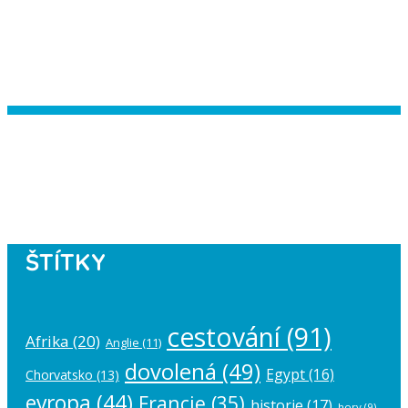
Instagram has returned empty data.
Please authorize your Instagram
account in the
plugin settings
.
ŠTÍTKY
cestování
(91)
Afrika
(20)
Anglie
(11)
dovolená
(49)
Egypt
(16)
Chorvatsko
(13)
evropa
(44)
Francie
(35)
historie
(17)
hory
(9)