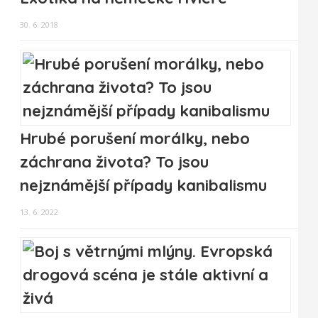
30. 6. 2018
Hrubé porušení morálky, nebo
záchrana života? To jsou
nejznámější případy kanibalismu
13. 6. 2022