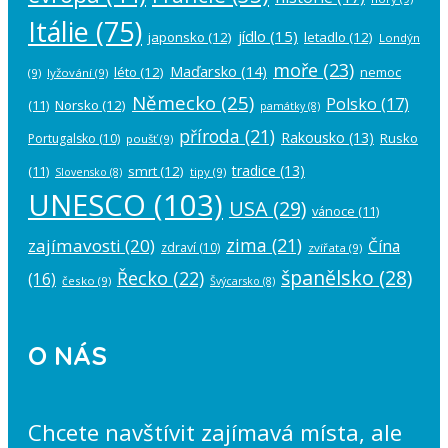
Itálie
(75)
jídlo
(15)
japonsko
(12)
letadlo
(12)
Londýn
moře
(23)
Maďarsko
(14)
léto
(12)
nemoc
(9)
lyžování
(9)
Německo
(25)
Polsko
(17)
(11)
Norsko
(12)
památky
(8)
příroda
(21)
Rakousko
(13)
Rusko
Portugalsko
(10)
poušť
(9)
tradice
(13)
(11)
smrt
(12)
tipy
(9)
Slovensko
(8)
UNESCO
(103)
USA
(29)
vánoce
(11)
zima
(21)
zajímavosti
(20)
Čína
zdraví
(10)
zvířata
(9)
španělsko
(28)
Řecko
(22)
(16)
česko
(9)
Švýcarsko
(8)
O NÁS
Chcete navštívit zajímavá místa, ale