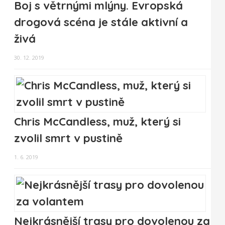
Boj s větrnými mlýny. Evropská
drogová scéna je stále aktivní a
živá
30. 12. 2019
Chris McCandless, muž, který si
zvolil smrt v pustině
1. 6. 2019
Nejkrásnější trasy pro dovolenou za