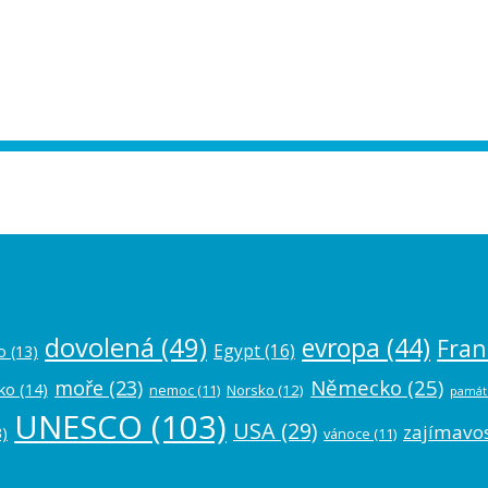
ease authorize your Instagram account in
dovolená
(49)
evropa
(44)
Fran
Egypt
(16)
o
(13)
Německo
(25)
moře
(23)
ko
(14)
nemoc
(11)
Norsko
(12)
památ
UNESCO
(103)
USA
(29)
zajímavos
)
vánoce
(11)