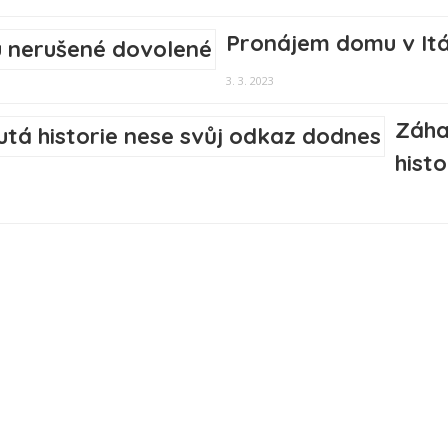
Pronájem domu v Itá
3. 3. 2023
Záha
hist