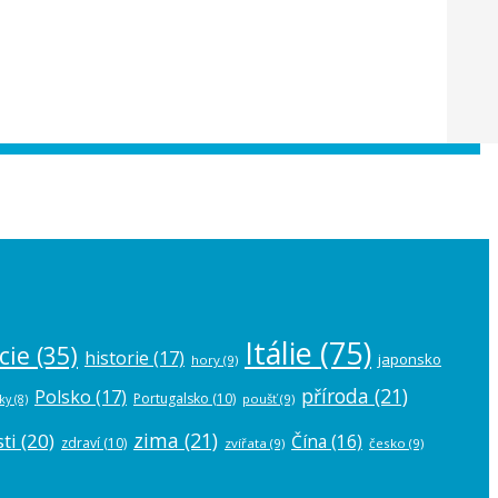
 the
plugin settings
.
Itálie
(75)
cie
(35)
historie
(17)
japonsko
hory
(9)
příroda
(21)
Polsko
(17)
Portugalsko
(10)
poušť
(9)
ky
(8)
zima
(21)
ti
(20)
Čína
(16)
zdraví
(10)
zvířata
(9)
česko
(9)