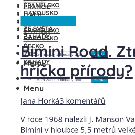
ŠPANĚLSKO
FRANCIE
RAKOUSKO
ITÁLIE
Záhady
Ze světa
ŘECKO
MAĎARSKO
ZE SVĚTA
ŠPANĚLSKO
ZÁHADY
RAKOUSKO
Bimini Road. Z
ŘECKO
ZE SVĚTA
Hledat
ZÁHADY
Menu
hříčka přírody?
Hledat
Menu
Jana Horká
3 komentářů
V roce 1968 nalezli J. Manson Va
Bimini v hloubce 5,5 metrů velk