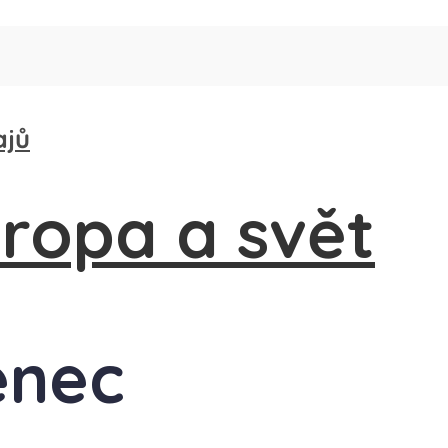
ajů
enec