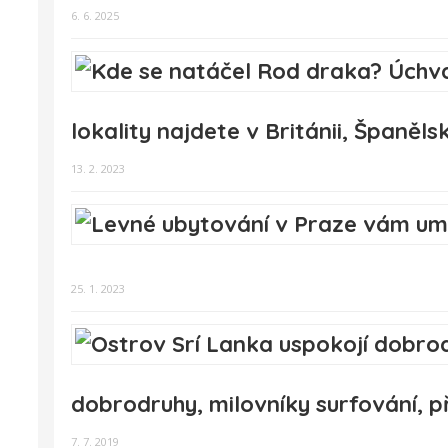
6. 6. 2025
lokality najdete v Británii, Španěls
13. 2. 2023
25. 1. 2023
dobrodruhy, milovníky surfování, př
7. 7. 2019