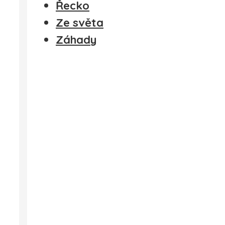
Řecko
Ze světa
Záhady