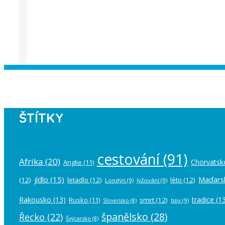
Instagram has returned empty data. Pl
ŠTÍTKY
cestování
(91)
Afrika
(20)
Chorvatsk
Anglie
(11)
jídlo
(15)
Maďars
(12)
letadlo
(12)
léto
(12)
Londýn
(9)
lyžování
(9)
Rakousko
(13)
tradice
(13
Rusko
(11)
smrt
(12)
tipy
(9)
Slovensko
(8)
španělsko
(28)
Řecko
(22)
Švýcarsko
(8)