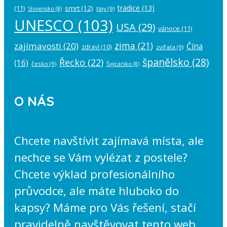
tradice
(13)
(11)
smrt
(12)
tipy
(9)
Slovensko
(8)
UNESCO
(103)
USA
(29)
vánoce
(11)
zima
(21)
zajímavosti
(20)
Čína
zdraví
(10)
zvířata
(9)
španělsko
(28)
Řecko
(22)
(16)
česko
(9)
Švýcarsko
(8)
O NÁS
Chcete navštívit zajímavá místa, ale
nechce se Vám vylézat z postele?
Chcete výklad profesionálního
průvodce, ale máte hluboko do
kapsy? Máme pro Vás řešení, stačí
pravidelně navštěvovat tento web,