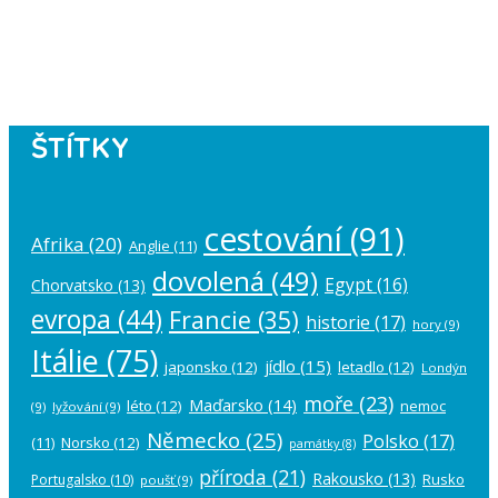
Please authorize your Instagram
account in the
plugin settings
.
ŠTÍTKY
cestování
(91)
Afrika
(20)
Anglie
(11)
dovolená
(49)
Egypt
(16)
Chorvatsko
(13)
evropa
(44)
Francie
(35)
historie
(17)
hory
(9)
Itálie
(75)
jídlo
(15)
japonsko
(12)
letadlo
(12)
Londýn
moře
(23)
Maďarsko
(14)
léto
(12)
nemoc
(9)
lyžování
(9)
Německo
(25)
Polsko
(17)
(11)
Norsko
(12)
památky
(8)
příroda
(21)
Rakousko
(13)
Rusko
Portugalsko
(10)
poušť
(9)