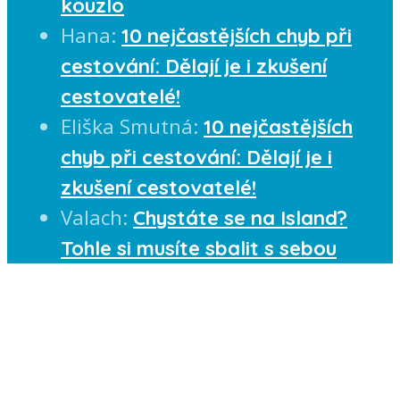
kouzlo
Hana
:
10 nejčastějších chyb při
cestování: Dělají je i zkušení
cestovatelé!
Eliška Smutná
:
10 nejčastějších
chyb při cestování: Dělají je i
zkušení cestovatelé!
Valach
:
Chystáte se na Island?
Tohle si musíte sbalit s sebou