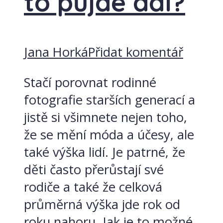
to půjde dál?
Jana Horká
Přidat komentář
Stačí porovnat rodinné
fotografie starších generací a
jistě si všimnete nejen toho,
že se mění móda a účesy, ale
také výška lidí. Je patrné, že
děti často přerůstají své
rodiče a také že celková
průměrná výška jde rok od
roku nahoru. Jak je to možné