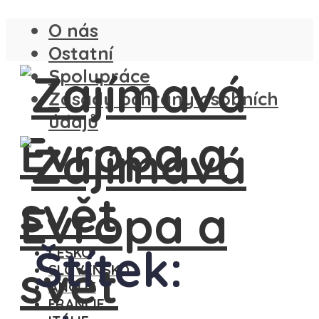
O nás
Ostatní
Spolupráce
Zásady ochrany osobních
údajů
Štítek:
ČESKO
SLOVENSKO
ANGLIE
FRANCIE