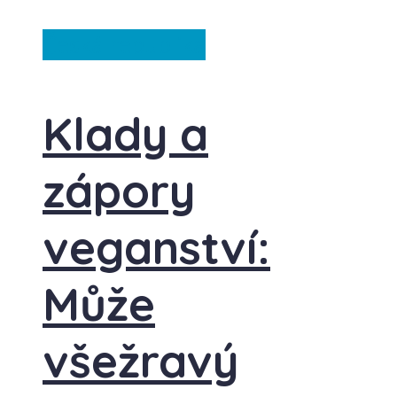
Česká republika
Klady a
zápory
veganství:
Může
všežravý