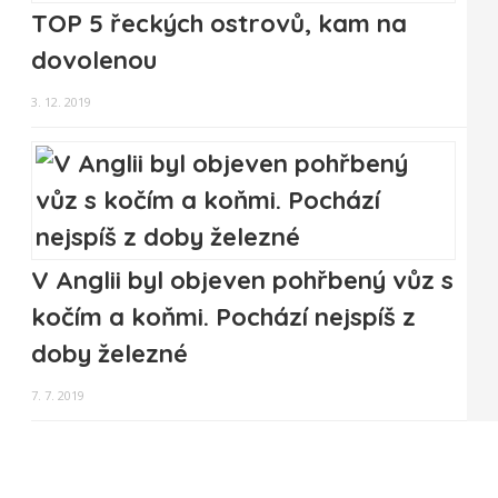
TOP 5 řeckých ostrovů, kam na
dovolenou
3. 12. 2019
V Anglii byl objeven pohřbený vůz s
kočím a koňmi. Pochází nejspíš z
doby železné
7. 7. 2019