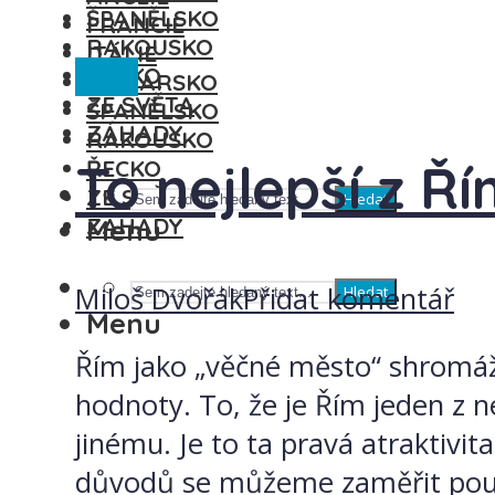
ŠPANĚLSKO
FRANCIE
RAKOUSKO
ITÁLIE
Itálie
ŘECKO
MAĎARSKO
ZE SVĚTA
ŠPANĚLSKO
ZÁHADY
RAKOUSKO
To nejlepší z Řím
ŘECKO
ZE SVĚTA
Hledat
ZÁHADY
Menu
Miloš Dvořák
Přidat komentář
Hledat
Menu
Řím jako „věčné město“ shromáždi
hodnoty. To, že je Řím jeden z n
jinému. Je to ta pravá atraktivi
důvodů se můžeme zaměřit pouze