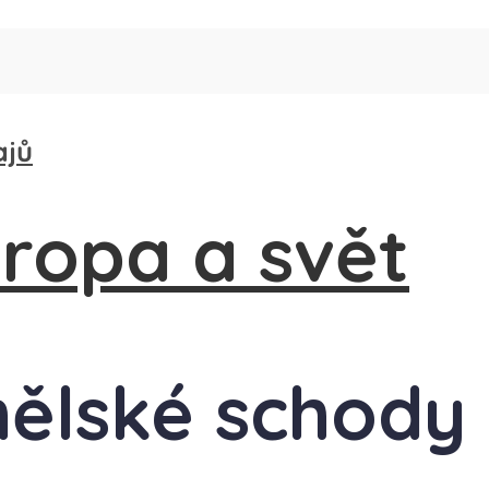
ajů
nělské schody