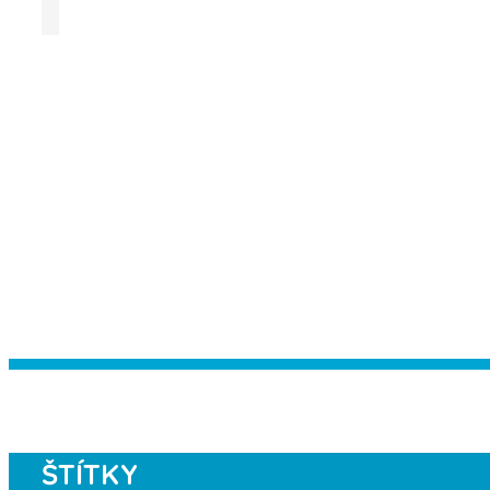
Instagram has returned empty data. Pl
ŠTÍTKY