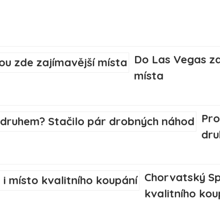
Do Las Vegas za
místa
Pro
dru
Chorvatský Spl
kvalitního kou