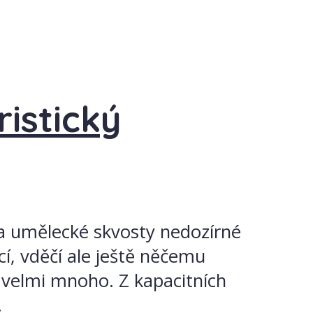
ristický
é a umělecké skvosty nedozírné
í, vděčí ale ještě něčemu
ně velmi mnoho. Z kapacitních
.