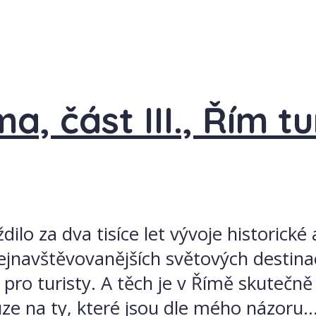
a, část III., Řím tu
lo za dva tisíce let vývoje historick
ejnavštěvovanějších světových destinac
ta pro turisty. A těch je v Římě skuteč
 na ty, které jsou dle mého názoru..