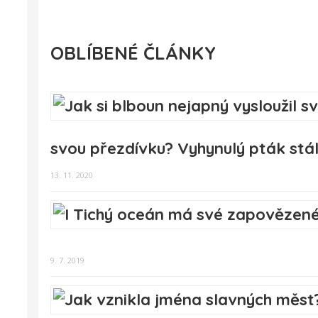
OBLÍBENÉ ČLÁNKY
svou přezdívku? Vyhynulý pták stá
13. 11. 2020
9. 7. 2019