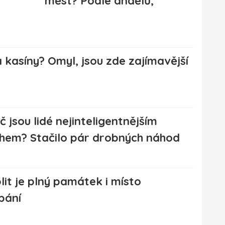
měst? Podle andělů,
 kasíny? Omyl, jsou zde zajímavější
č jsou lidé nejinteligentnějším
hem? Stačilo pár drobných náhod
it je plný památek i místo
pání