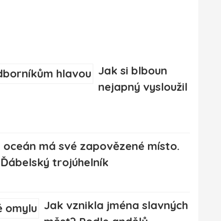
Jak si blboun
nejapný vysloužil
hý oceán má své zapovězené místo.
 Ďábelský trojúhelník
Jak vznikla jména slavných