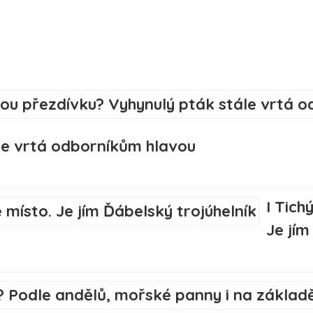
le vrtá odborníkům hlavou
I Tic
Je jím