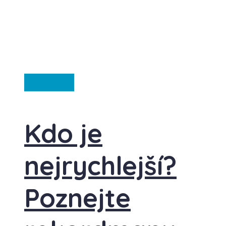
Ze světa
Kdo je
nejrychlejší?
Poznejte