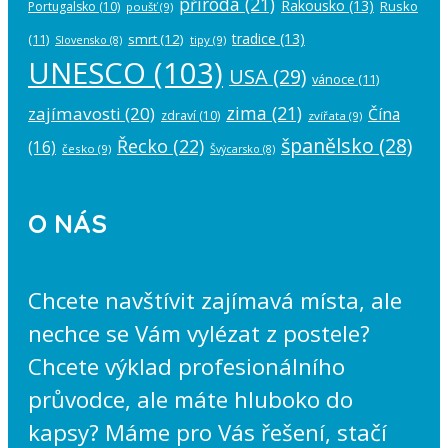
příroda
(21)
Rakousko
(13)
Rusko
Portugalsko
(10)
poušť
(9)
tradice
(13)
(11)
smrt
(12)
tipy
(9)
Slovensko
(8)
UNESCO
(103)
USA
(29)
vánoce
(11)
zima
(21)
zajímavosti
(20)
Čína
zdraví
(10)
zvířata
(9)
španělsko
(28)
Řecko
(22)
(16)
česko
(9)
Švýcarsko
(8)
O NÁS
Chcete navštívit zajímavá místa, ale
nechce se Vám vylézat z postele?
Chcete výklad profesionálního
průvodce, ale máte hluboko do
kapsy? Máme pro Vás řešení, stačí