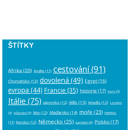
Instagram has returned empty data.
Please authorize your Instagram
account in the
plugin settings
.
ŠTÍTKY
cestování
(91)
Afrika
(20)
Anglie
(11)
dovolená
(49)
Egypt
(16)
Chorvatsko
(13)
evropa
(44)
Francie
(35)
historie
(17)
hory
(9)
Itálie
(75)
jídlo
(15)
japonsko
(12)
letadlo
(12)
Londýn
moře
(23)
Maďarsko
(14)
léto
(12)
nemoc
(9)
lyžování
(9)
Německo
(25)
Polsko
(17)
(11)
Norsko
(12)
památky
(8)