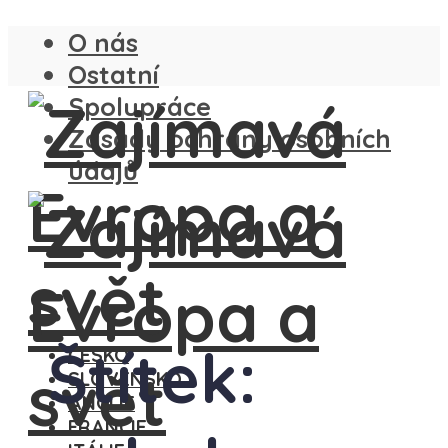
O nás
Ostatní
Spolupráce
Zásady ochrany osobních
údajů
Štítek:
ČESKO
SLOVENSKO
ANGLIE
FRANCIE