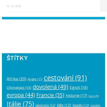
15. 12. 2018
Instagram has returned empty data.
Please authorize your Instagram
account in the
plugin settings
.
ŠTÍTKY
cestování
(91)
Afrika
(20)
Anglie
(11)
dovolená
(49)
Egypt
(16)
Chorvatsko
(13)
evropa
(44)
Francie
(35)
historie
(17)
hory
(9)
Itálie
(75)
jídlo
(15)
japonsko
(12)
letadlo
(12)
Londýn