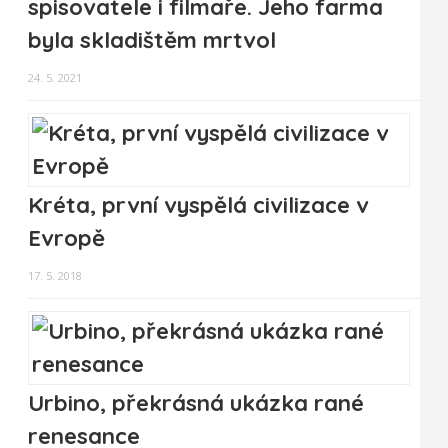
spisovatele i filmaře. Jeho farma
byla skladištěm mrtvol
24. 5. 2021
Kréta, první vyspělá civilizace v
Evropě
17. 5. 2018
Urbino, překrásná ukázka rané
renesance