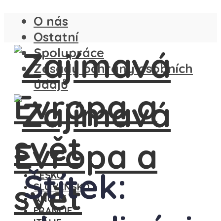
O nás
Ostatní
Spolupráce
Zásady ochrany osobních
údajů
Štítek:
ČESKO
SLOVENSKO
ANGLIE
FRANCIE