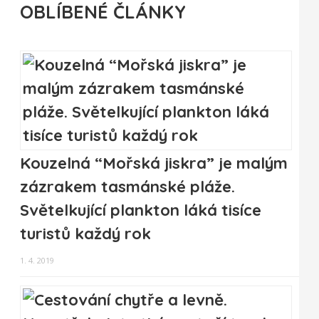
OBLÍBENÉ ČLÁNKY
Kouzelná “Mořská jiskra” je malým
zázrakem tasmánské pláže.
Světelkující plankton láká tisíce
turistů každý rok
1. 4. 2019