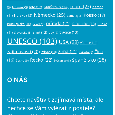
moře
(23)
Maďarsko
(14)
léto
(12)
nemoc
(9)
lyžování
(9)
Německo
(25)
Polsko
(17)
(11)
Norsko
(12)
památky
(8)
příroda
(21)
Rakousko
(13)
Rusko
Portugalsko
(10)
poušť
(9)
tradice
(13)
(11)
smrt
(12)
tipy
(9)
Slovensko
(8)
UNESCO
(103)
USA
(29)
vánoce
(11)
zima
(21)
zajímavosti
(20)
Čína
zdraví
(10)
zvířata
(9)
španělsko
(28)
Řecko
(22)
(16)
česko
(9)
Švýcarsko
(8)
O NÁS
Chcete navštívit zajímavá místa, ale
nechce se Vám vylézat z postele?