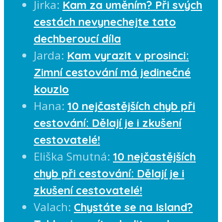
Jirka
:
Kam za uměním? Při svých
cestách nevynechejte tato
dechberoucí díla
Jarda
:
Kam vyrazit v prosinci:
Zimní cestování má jedinečné
kouzlo
Hana
:
10 nejčastějších chyb při
cestování: Dělají je i zkušení
cestovatelé!
Eliška Smutná
:
10 nejčastějších
chyb při cestování: Dělají je i
zkušení cestovatelé!
Valach
:
Chystáte se na Island?