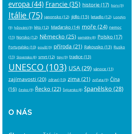
evropa
(44)
Francie
(35)
historie
(17)
hory
(9)
Itálie
(75)
jídlo
(15)
japonsko
(12)
letadlo
(12)
Londýn
moře
(24)
Maďarsko
(14)
léto
(12)
nemoc
(9)
lyžování
(9)
Německo
(25)
Polsko
(17)
(11)
Norsko
(12)
památky
(8)
příroda
(21)
Rakousko
(13)
Rusko
Portugalsko
(10)
poušť
(9)
tradice
(13)
(11)
smrt
(12)
tipy
(9)
Slovensko
(8)
UNESCO
(103)
USA
(29)
vánoce
(11)
zima
(21)
zajímavosti
(20)
Čína
zdraví
(10)
zvířata
(9)
španělsko
(28)
Řecko
(22)
(16)
česko
(9)
Švýcarsko
(8)
O NÁS