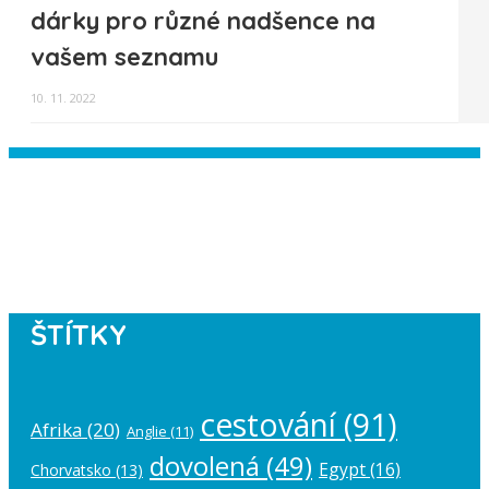
dárky pro různé nadšence na
vašem seznamu
10. 11. 2022
Instagram has returned empty data.
Please authorize your Instagram
account in the
plugin settings
.
ŠTÍTKY
cestování
(91)
Afrika
(20)
Anglie
(11)
dovolená
(49)
Egypt
(16)
Chorvatsko
(13)