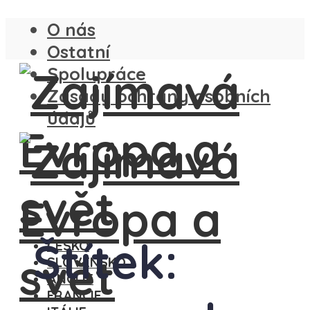
O nás
Ostatní
Spolupráce
Zásady ochrany osobních
údajů
Štítek:
ČESKO
SLOVENSKO
ANGLIE
FRANCIE