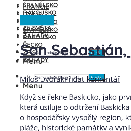
ŠPANĚLSKO
FRANCIE
RAKOUSKO
ITÁLIE
Španělsko
ŘECKO
MAĎARSKO
ZE SVĚTA
ŠPANĚLSKO
ZÁHADY
RAKOUSKO
San Sebastián, 
ŘECKO
ZE SVĚTA
Hledat
ZÁHADY
Menu
Miloš Dvořák
Přidat komentář
Hledat
Menu
Když se řekne Baskicko, jako pr
která usiluje o odtržení Baskick
o hospodářsky vyspělý region, k
pláže, historické památky a vynika