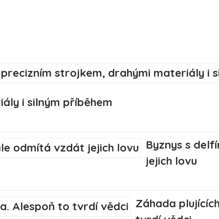
ály i silným příběhem
Byznys s delf
jejich lovu
Záhada plujícíc