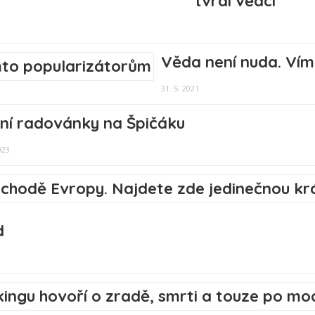
tvrdí vědci
Věda není nuda. Vím
31. 5. 2021
ní radovánky na Špičáku
023
d