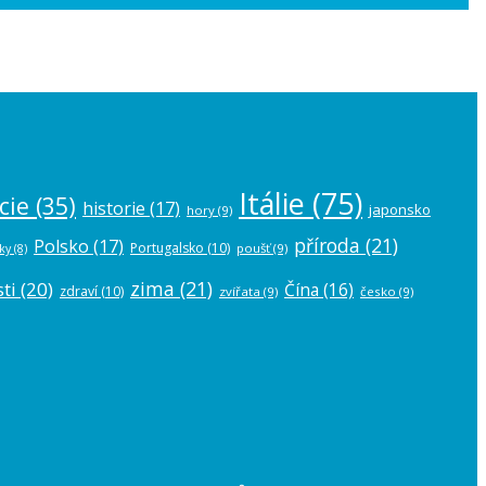
 the
plugin settings
.
Itálie
(75)
cie
(35)
historie
(17)
japonsko
hory
(9)
příroda
(21)
Polsko
(17)
Portugalsko
(10)
poušť
(9)
ky
(8)
zima
(21)
ti
(20)
Čína
(16)
zdraví
(10)
zvířata
(9)
česko
(9)