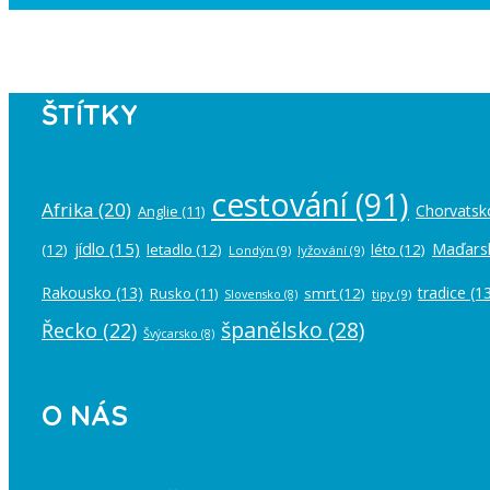
Instagram has returned empty data. Pl
ŠTÍTKY
cestování
(91)
Afrika
(20)
Chorvatsk
Anglie
(11)
jídlo
(15)
Maďars
(12)
letadlo
(12)
léto
(12)
Londýn
(9)
lyžování
(9)
Rakousko
(13)
tradice
(13
Rusko
(11)
smrt
(12)
tipy
(9)
Slovensko
(8)
španělsko
(28)
Řecko
(22)
Švýcarsko
(8)
O NÁS