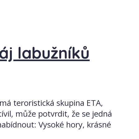
áj labužníků
má teroristická skupina ETA,
ívil, může potvrdit, že se jedná
nabídnout: Vysoké hory, krásné