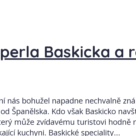
perla Baskicka a r
vní nás bohužel napadne nechvalně zná
a od Španělska. Kdo však Baskicko navšt
terý může zvídavému turistovi hodně 
jící kuchyni. Baskické speciality...