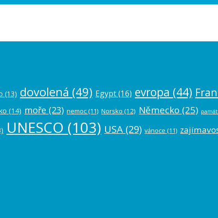
ease authorize your Instagram account in
dovolená
(49)
evropa
(44)
Fran
Egypt
(16)
o
(13)
Německo
(25)
moře
(23)
ko
(14)
nemoc
(11)
Norsko
(12)
památ
UNESCO
(103)
USA
(29)
zajímavos
)
vánoce
(11)