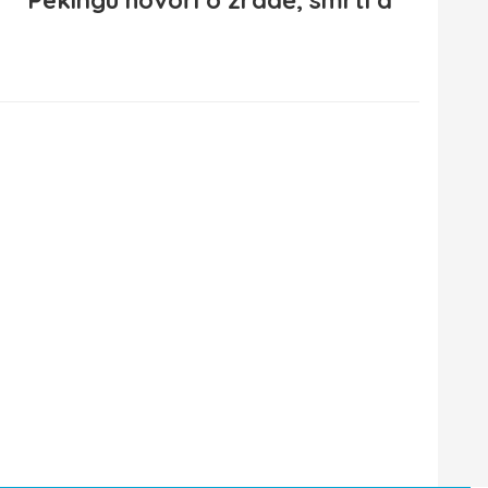
Pekingu hovoří o zradě, smrti a