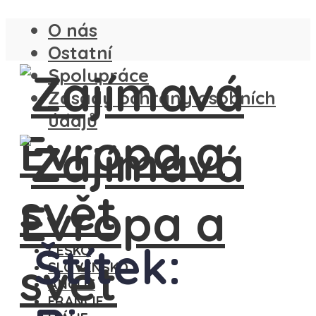
O nás
Ostatní
Spolupráce
Zásady ochrany osobních
údajů
Štítek:
ČESKO
SLOVENSKO
ANGLIE
FRANCIE