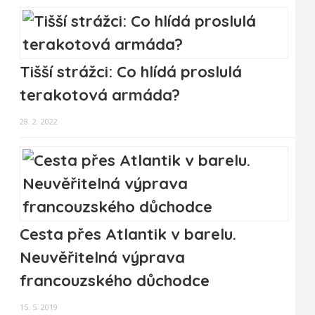
Tišší strážci: Co hlídá proslulá
terakotová armáda?
28. 2. 2022
Cesta přes Atlantik v barelu.
Neuvěřitelná výprava
francouzského důchodce
15. 5. 2019