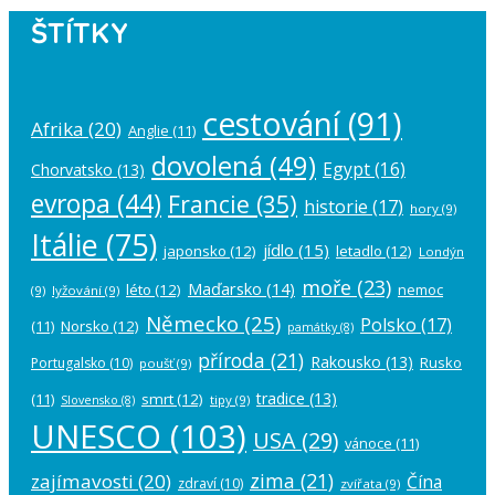
ŠTÍTKY
cestování
(91)
Afrika
(20)
Anglie
(11)
dovolená
(49)
Egypt
(16)
Chorvatsko
(13)
evropa
(44)
Francie
(35)
historie
(17)
hory
(9)
Itálie
(75)
jídlo
(15)
japonsko
(12)
letadlo
(12)
Londýn
moře
(23)
Maďarsko
(14)
léto
(12)
nemoc
(9)
lyžování
(9)
Německo
(25)
Polsko
(17)
(11)
Norsko
(12)
památky
(8)
příroda
(21)
Rakousko
(13)
Rusko
Portugalsko
(10)
poušť
(9)
tradice
(13)
(11)
smrt
(12)
tipy
(9)
Slovensko
(8)
UNESCO
(103)
USA
(29)
vánoce
(11)
zima
(21)
zajímavosti
(20)
Čína
zdraví
(10)
zvířata
(9)