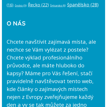
španělsko
(28)
Řecko
(22)
(16)
česko
(9)
Švýcarsko
(8)
O NÁS
Chcete navštívit zajímavá místa, ale
nechce se Vám vylézat z postele?
Chcete výklad profesionálního
průvodce, ale máte hluboko do
kapsy? Máme pro Vás řešení, stačí
pravidelně navštěvovat tento web,
kde články o zajímavých místech
nejen z Evropy zveřejňujeme každý
den a vy se tak můžete za jedno