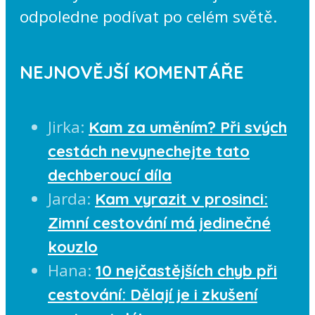
odpoledne podívat po celém světě.
NEJNOVĚJŠÍ KOMENTÁŘE
Jirka
:
Kam za uměním? Při svých
cestách nevynechejte tato
dechberoucí díla
Jarda
:
Kam vyrazit v prosinci:
Zimní cestování má jedinečné
kouzlo
Hana
:
10 nejčastějších chyb při
cestování: Dělají je i zkušení