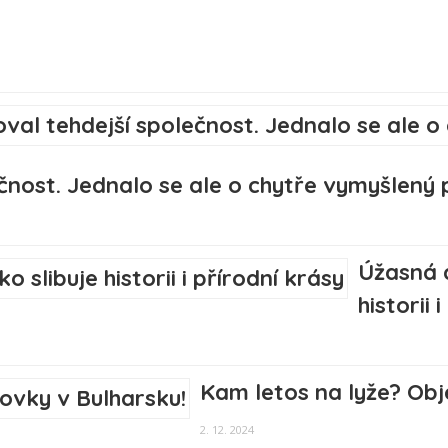
čnost. Jednalo se ale o chytře vymyšlený
Úžasná 
historii 
Kam letos na lyže? Obj
2. 12. 2024