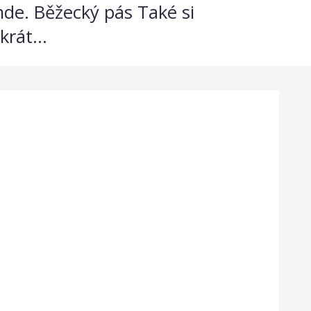
inde. Běžecký pás Také si
rát...