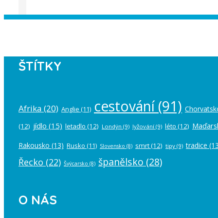
Instagram has returned empty data. Pl
ŠTÍTKY
cestování
(91)
Afrika
(20)
Chorvatsk
Anglie
(11)
jídlo
(15)
Maďars
(12)
letadlo
(12)
léto
(12)
Londýn
(9)
lyžování
(9)
Rakousko
(13)
tradice
(13
Rusko
(11)
smrt
(12)
tipy
(9)
Slovensko
(8)
španělsko
(28)
Řecko
(22)
Švýcarsko
(8)
O NÁS