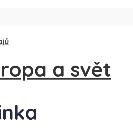
ajů
inka