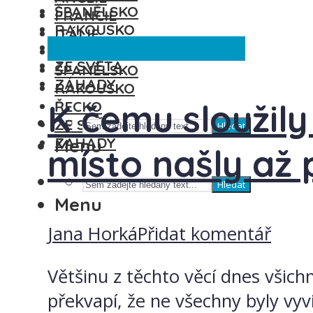
ŠPANĚLSKO
FRANCIE
RAKOUSKO
ITÁLIE
Česká republika
Ze světa
ŘECKO
MAĎARSKO
ZE SVĚTA
ŠPANĚLSKO
ZÁHADY
RAKOUSKO
K čemu sloužily
ŘECKO
ZE SVĚTA
Hledat
ZÁHADY
Menu
místo našly až 
Hledat
Menu
Jana Horká
Přidat komentář
Většinu z těchto věcí dnes všic
překvapí, že ne všechny byly vyv