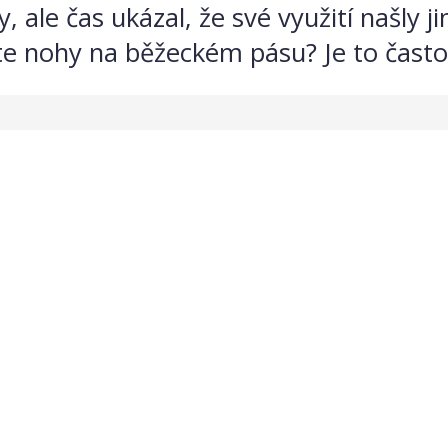
 ale čas ukázal, že své využití našly j
te nohy na běžeckém pásu? Je to častok