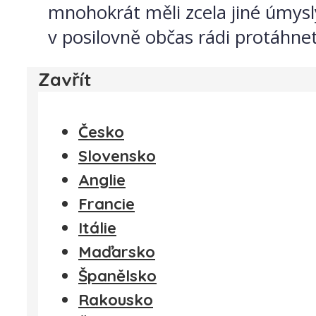
mnohokrát měli zcela jiné úmysly,
v posilovně občas rádi protáhne
Zavřít
Česko
Slovensko
Anglie
Francie
Itálie
Maďarsko
Španělsko
Rakousko