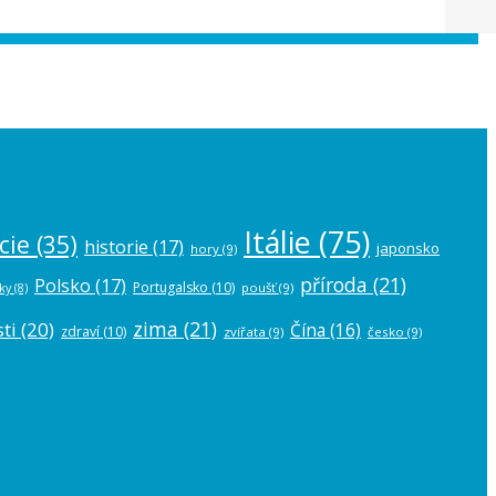
 the
plugin settings
.
Itálie
(75)
cie
(35)
historie
(17)
japonsko
hory
(9)
příroda
(21)
Polsko
(17)
Portugalsko
(10)
poušť
(9)
ky
(8)
zima
(21)
ti
(20)
Čína
(16)
zdraví
(10)
zvířata
(9)
česko
(9)