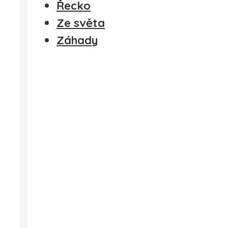
Řecko
Ze světa
Záhady