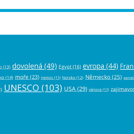
ease authorize your Instagram account in
dovolená
(49)
evropa
(44)
Fran
Egypt
(16)
o
(13)
Německo
(25)
moře
(23)
ko
(14)
nemoc
(11)
Norsko
(12)
památ
UNESCO
(103)
USA
(29)
zajímavos
)
vánoce
(11)