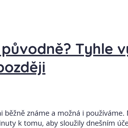
 původně? Tyhle v
později
hni běžně známe a možná i používáme. 
inuty k tomu, aby sloužily dnešním účel