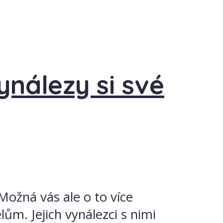
ynálezy si své
Možná vás ale o to více
ům. Jejich vynálezci s nimi