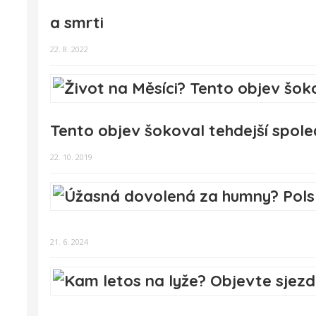
a smrti
22. 8. 2022
Tento objev šokoval tehdejší spole
22. 10. 2019
21. 6. 2024