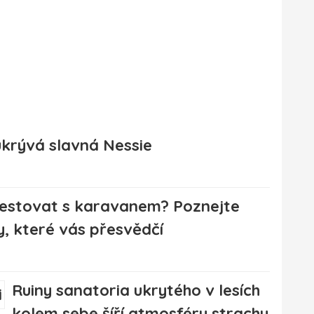
ukrývá slavná Nessie
cestovat s karavanem? Poznejte
, které vás přesvědčí
Ruiny sanatoria ukrytého v lesích
kolem sebe šíří atmosféru strachu