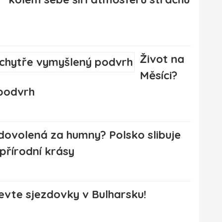
Život na
Měsíci?
 podvrh
dovolená za humny? Polsko slibuje
i přírodní krásy
evte sjezdovky v Bulharsku!