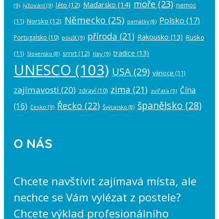
moře
(23)
Maďarsko
(14)
léto
(12)
nemoc
(9)
lyžování
(9)
Německo
(25)
Polsko
(17)
(11)
Norsko
(12)
památky
(8)
příroda
(21)
Rakousko
(13)
Rusko
Portugalsko
(10)
poušť
(9)
tradice
(13)
(11)
smrt
(12)
tipy
(9)
Slovensko
(8)
UNESCO
(103)
USA
(29)
vánoce
(11)
zima
(21)
zajímavosti
(20)
Čína
zdraví
(10)
zvířata
(9)
španělsko
(28)
Řecko
(22)
(16)
česko
(9)
Švýcarsko
(8)
O NÁS
Chcete navštívit zajímavá místa, ale
nechce se Vám vylézat z postele?
Chcete výklad profesionálního