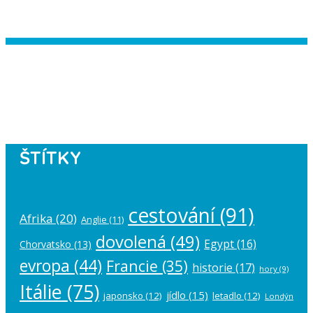
Instagram has returned empty data.
Please authorize your Instagram
account in the
plugin settings
.
ŠTÍTKY
cestování
(91)
Afrika
(20)
Anglie
(11)
dovolená
(49)
Egypt
(16)
Chorvatsko
(13)
evropa
(44)
Francie
(35)
historie
(17)
hory
(9)
Itálie
(75)
jídlo
(15)
japonsko
(12)
letadlo
(12)
Londýn