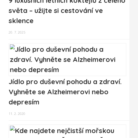
9 luxusních letních koktejlů z celého
světa – užijte si cestování ve
sklence
20. 7. 2025
Jídlo pro duševní pohodu a zdraví.
Vyhněte se Alzheimerovi nebo
depresím
11. 2. 2020