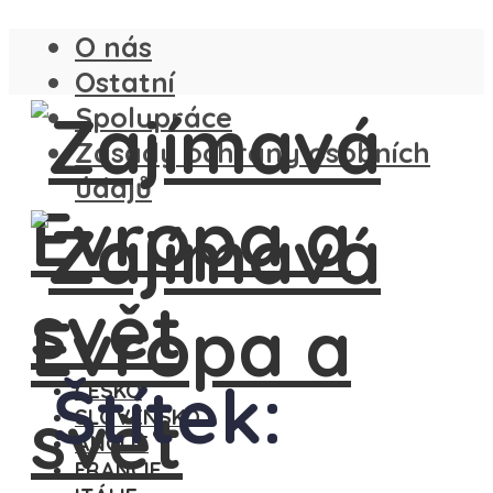
O nás
Ostatní
Spolupráce
Zásady ochrany osobních
údajů
Štítek:
ČESKO
SLOVENSKO
ANGLIE
FRANCIE