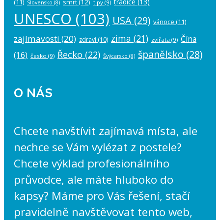
tradice
(13)
(11)
smrt
(12)
tipy
(9)
Slovensko
(8)
UNESCO
(103)
USA
(29)
vánoce
(11)
zima
(21)
zajímavosti
(20)
Čína
zdraví
(10)
zvířata
(9)
španělsko
(28)
Řecko
(22)
(16)
česko
(9)
Švýcarsko
(8)
O NÁS
Chcete navštívit zajímavá místa, ale
nechce se Vám vylézat z postele?
Chcete výklad profesionálního
průvodce, ale máte hluboko do
kapsy? Máme pro Vás řešení, stačí
pravidelně navštěvovat tento web,