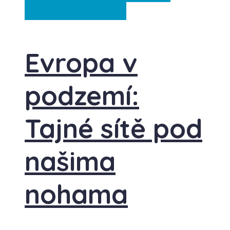
království
Záhady
Evropa v
podzemí:
Tajné sítě pod
našima
nohama