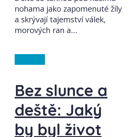
nohama jako zapomenuté žíly
a skrývají tajemství válek,
morových ran a...
Ze světa
Bez slunce a
deště: Jaký
by byl život