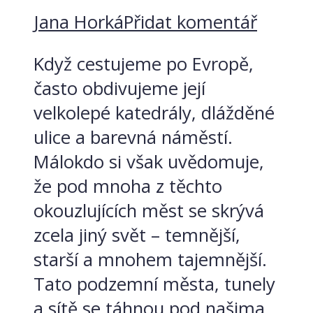
Jana Horká
Přidat komentář
Když cestujeme po Evropě,
často obdivujeme její
velkolepé katedrály, dlážděné
ulice a barevná náměstí.
Málokdo si však uvědomuje,
že pod mnoha z těchto
okouzlujících měst se skrývá
zcela jiný svět – temnější,
starší a mnohem tajemnější.
Tato podzemní města, tunely
a sítě se táhnou pod našima