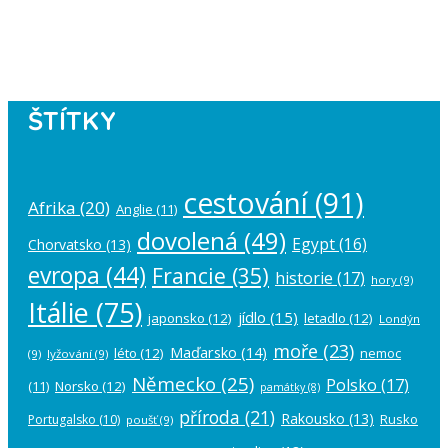
Please authorize your Instagram
account in the
plugin settings
.
ŠTÍTKY
cestování
(91)
Afrika
(20)
Anglie
(11)
dovolená
(49)
Egypt
(16)
Chorvatsko
(13)
evropa
(44)
Francie
(35)
historie
(17)
hory
(9)
Itálie
(75)
jídlo
(15)
japonsko
(12)
letadlo
(12)
Londýn
moře
(23)
Maďarsko
(14)
léto
(12)
nemoc
(9)
lyžování
(9)
Německo
(25)
Polsko
(17)
(11)
Norsko
(12)
památky
(8)
příroda
(21)
Rakousko
(13)
Rusko
Portugalsko
(10)
poušť
(9)