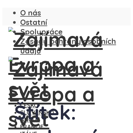
O nás
Ostatní
Spolupráce
Zásady ochrany osobních
údajů
Štítek:
ČESKO
SLOVENSKO
ANGLIE
FRANCIE