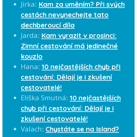
Jirka
:
Kam za uměním? Při svých
cestách nevynechejte tato
dechberoucí díla
Jarda
:
Kam vyrazit v prosinci:
Zimní cestování má jedinečné
kouzlo
Hana
:
10 nejčastějších chyb při
cestování: Dělají je i zkušení
cestovatelé!
Eliška Smutná
:
10 nejčastějších
chyb při cestování: Dělají je i
zkušení cestovatelé!
Valach
:
Chystáte se na Island?