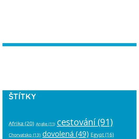
Instagram has returned empty data.
Please authorize your Instagram
account in the
plugin settings
.
ŠTÍTKY
cestování
(91)
Afrika
(20)
Anglie
(11)
dovolená
(49)
Egypt
(16)
Chorvatsko
(13)