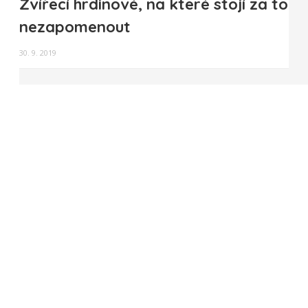
Zvířecí hrdinové, na které stojí za to
nezapomenout
30. 9. 2019