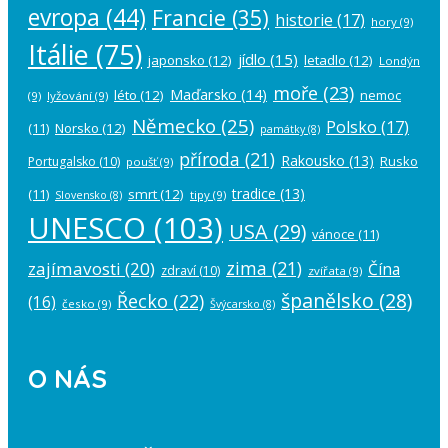
evropa
(44)
Francie
(35)
historie
(17)
hory
(9)
Itálie
(75)
jídlo
(15)
japonsko
(12)
letadlo
(12)
Londýn
moře
(23)
Maďarsko
(14)
léto
(12)
nemoc
(9)
lyžování
(9)
Německo
(25)
Polsko
(17)
(11)
Norsko
(12)
památky
(8)
příroda
(21)
Rakousko
(13)
Rusko
Portugalsko
(10)
poušť
(9)
tradice
(13)
(11)
smrt
(12)
tipy
(9)
Slovensko
(8)
UNESCO
(103)
USA
(29)
vánoce
(11)
zima
(21)
zajímavosti
(20)
Čína
zdraví
(10)
zvířata
(9)
španělsko
(28)
Řecko
(22)
(16)
česko
(9)
Švýcarsko
(8)
O NÁS