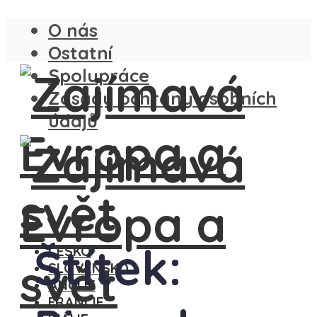
O nás
Ostatní
Spolupráce
Zásady ochrany osobních
údajů
Štítek:
ČESKO
SLOVENSKO
ANGLIE
FRANCIE