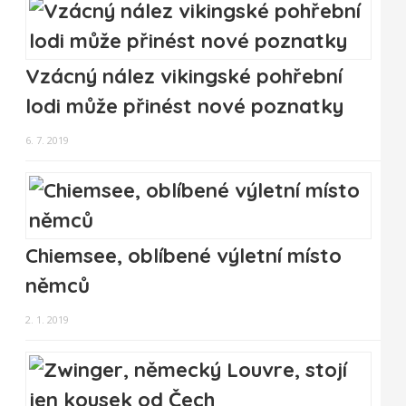
Vzácný nález vikingské pohřební
lodi může přinést nové poznatky
6. 7. 2019
Chiemsee, oblíbené výletní místo
němců
2. 1. 2019