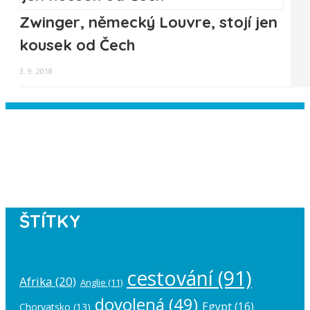
Zwinger, německý Louvre, stojí jen
kousek od Čech
3. 9. 2018
Instagram has returned empty data.
Please authorize your Instagram
account in the
plugin settings
.
ŠTÍTKY
cestování
(91)
Afrika
(20)
Anglie
(11)
dovolená
(49)
Egypt
(16)
Chorvatsko
(13)