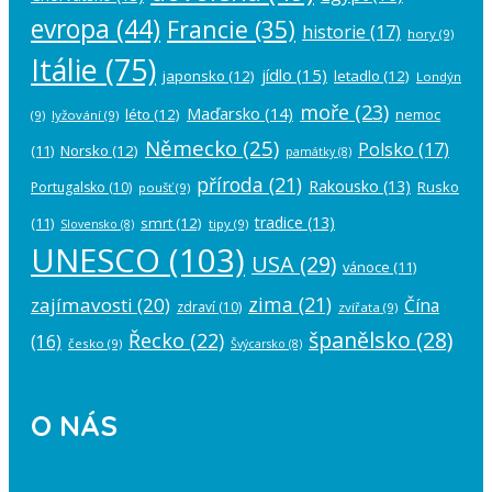
evropa
(44)
Francie
(35)
historie
(17)
hory
(9)
Itálie
(75)
jídlo
(15)
japonsko
(12)
letadlo
(12)
Londýn
moře
(23)
Maďarsko
(14)
léto
(12)
nemoc
(9)
lyžování
(9)
Německo
(25)
Polsko
(17)
(11)
Norsko
(12)
památky
(8)
příroda
(21)
Rakousko
(13)
Rusko
Portugalsko
(10)
poušť
(9)
tradice
(13)
(11)
smrt
(12)
tipy
(9)
Slovensko
(8)
UNESCO
(103)
USA
(29)
vánoce
(11)
zima
(21)
zajímavosti
(20)
Čína
zdraví
(10)
zvířata
(9)
španělsko
(28)
Řecko
(22)
(16)
česko
(9)
Švýcarsko
(8)
O NÁS