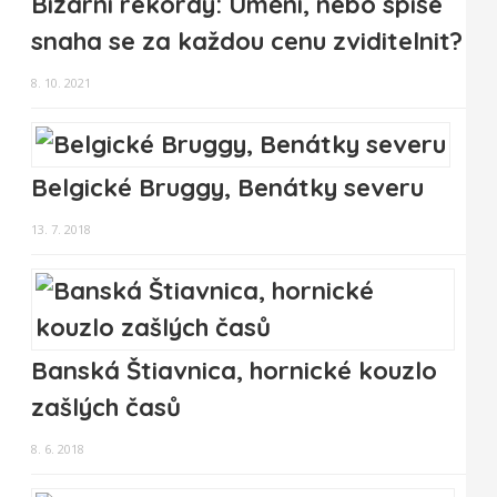
Bizarní rekordy: Umění, nebo spíše
snaha se za každou cenu zviditelnit?
8. 10. 2021
Belgické Bruggy, Benátky severu
13. 7. 2018
Banská Štiavnica, hornické kouzlo
zašlých časů
8. 6. 2018