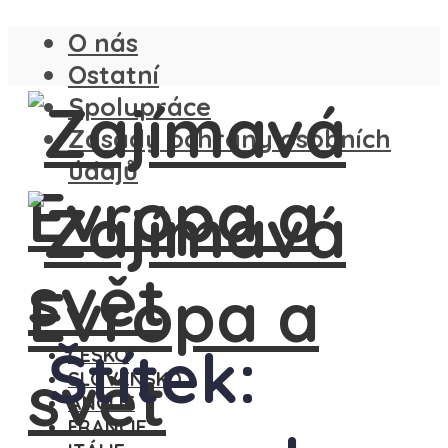
O nás
Ostatní
Spolupráce
Zásady ochrany osobních
údajů
Štítek:
ČESKO
SLOVENSKO
ANGLIE
FRANCIE