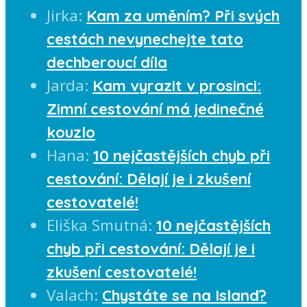
Jirka
:
Kam za uměním? Při svých
cestách nevynechejte tato
dechberoucí díla
Jarda
:
Kam vyrazit v prosinci:
Zimní cestování má jedinečné
kouzlo
Hana
:
10 nejčastějších chyb při
cestování: Dělají je i zkušení
cestovatelé!
Eliška Smutná
:
10 nejčastějších
chyb při cestování: Dělají je i
zkušení cestovatelé!
Valach
:
Chystáte se na Island?