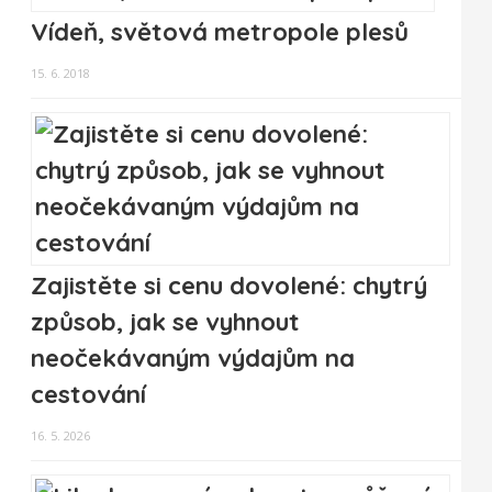
Vídeň, světová metropole plesů
15. 6. 2018
Zajistěte si cenu dovolené: chytrý
způsob, jak se vyhnout
neočekávaným výdajům na
cestování
16. 5. 2026