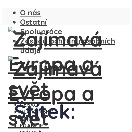
O nás
Ostatní
Spolupráce
Zásady ochrany osobních
údajů
Štítek:
ČESKO
SLOVENSKO
ANGLIE
FRANCIE