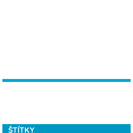
Instagram has returned empty data.
Please authorize your Instagram
account in the
plugin settings
.
ŠTÍTKY