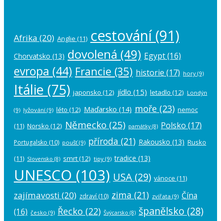
cestování
(91)
Afrika
(20)
Anglie
(11)
dovolená
(49)
Egypt
(16)
Chorvatsko
(13)
evropa
(44)
Francie
(35)
historie
(17)
hory
(9)
Itálie
(75)
jídlo
(15)
japonsko
(12)
letadlo
(12)
Londýn
moře
(23)
Maďarsko
(14)
léto
(12)
nemoc
(9)
lyžování
(9)
Německo
(25)
Polsko
(17)
(11)
Norsko
(12)
památky
(8)
příroda
(21)
Rakousko
(13)
Rusko
Portugalsko
(10)
poušť
(9)
tradice
(13)
(11)
smrt
(12)
tipy
(9)
Slovensko
(8)
UNESCO
(103)
USA
(29)
vánoce
(11)
zima
(21)
zajímavosti
(20)
Čína
zdraví
(10)
zvířata
(9)
španělsko
(28)
Řecko
(22)
(16)
česko
(9)
Švýcarsko
(8)