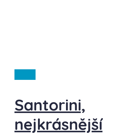
Řecko
Santorini,
nejkrásnější