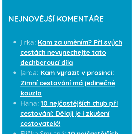
NEJNOVĚJŠÍ KOMENTÁŘE
Jirka
:
Kam za uměním? Při svých
cestách nevynechejte tato
dechberoucí díla
Jarda
:
Kam vyrazit v prosinci:
Zimní cestování má jedinečné
kouzlo
Hana
:
10 nejčastějších chyb při
cestování: Dělají je i zkušení
cestovatelé!
Eliška Smutná
:
10 nejčastějších