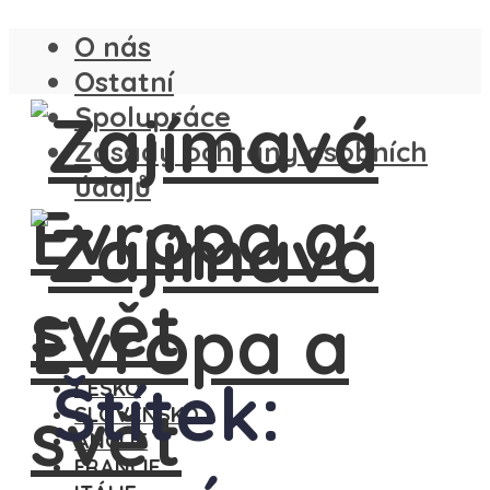
O nás
Ostatní
Spolupráce
Zásady ochrany osobních
údajů
Štítek:
ČESKO
SLOVENSKO
ANGLIE
FRANCIE