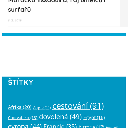
Marocká Essaouira, ráj umělců i
surfařů
8. 2. 2019
Instagram has returned empty data.
Please authorize your Instagram
account in the
plugin settings
.
ŠTÍTKY
cestování
(91)
Afrika
(20)
Anglie
(11)
dovolená
(49)
Egypt
(16)
Chorvatsko
(13)
evropa
(44)
Francie
(35)
historie
(17)
hory
(9)