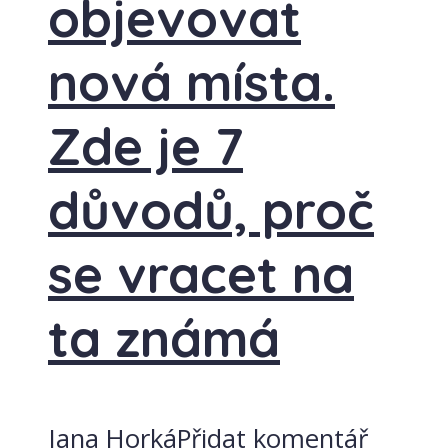
objevovat
nová místa.
Zde je 7
důvodů, proč
se vracet na
ta známá
Jana Horká
Přidat komentář