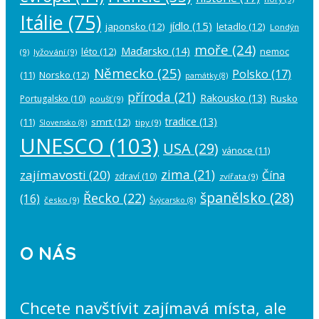
Itálie
(75)
jídlo
(15)
japonsko
(12)
letadlo
(12)
Londýn
moře
(24)
Maďarsko
(14)
léto
(12)
nemoc
(9)
lyžování
(9)
Německo
(25)
Polsko
(17)
(11)
Norsko
(12)
památky
(8)
příroda
(21)
Rakousko
(13)
Rusko
Portugalsko
(10)
poušť
(9)
tradice
(13)
(11)
smrt
(12)
tipy
(9)
Slovensko
(8)
UNESCO
(103)
USA
(29)
vánoce
(11)
zima
(21)
zajímavosti
(20)
Čína
zdraví
(10)
zvířata
(9)
španělsko
(28)
Řecko
(22)
(16)
česko
(9)
Švýcarsko
(8)
O NÁS
Chcete navštívit zajímavá místa, ale