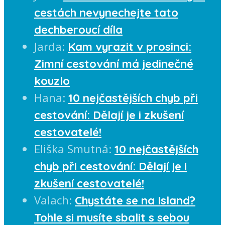
cestách nevynechejte tato
dechberoucí díla
Jarda
:
Kam vyrazit v prosinci:
Zimní cestování má jedinečné
kouzlo
Hana
:
10 nejčastějších chyb při
cestování: Dělají je i zkušení
cestovatelé!
Eliška Smutná
:
10 nejčastějších
chyb při cestování: Dělají je i
zkušení cestovatelé!
Valach
:
Chystáte se na Island?
Tohle si musíte sbalit s sebou