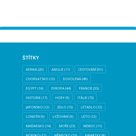
Instagram has returned empty data. Please authorize your
Instagram account in the
plugin settings
.
ŠTÍTKY
AFRIKA
(20)
ANGLIE
(11)
CESTOVÁNÍ
(91)
CHORVATSKO
(13)
DOVOLENÁ
(49)
EGYPT
(16)
EVROPA
(44)
FRANCIE
(35)
HISTORIE
(17)
HORY
(9)
ITÁLIE
(75)
JAPONSKO
(12)
JÍDLO
(15)
LETADLO
(12)
LONDÝN
(9)
LYŽOVÁNÍ
(9)
LÉTO
(12)
MAĎARSKO
(14)
MOŘE
(23)
NEMOC
(11)
NORSKO
(12)
NĚMECKO
(25)
PAMÁTKY
(8)