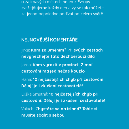
o zajímavých místech nejen z Evropy
zveřejňujeme každý den a vy se tak můžete
za jedno odpoledne podívat po celém světě.
NEJNOVĚJŠÍ KOMENTÁŘE
Jirka
:
Kam za uměním? Při svých cestách
nevynechejte tato dechberoucí díla
Jarda
:
Kam vyrazit v prosinci: Zimní
cestování má jedinečné kouzlo
Hana
:
10 nejčastějších chyb při cestování:
Dělají je i zkušení cestovatelé!
Eliška Smutná
:
10 nejčastějších chyb při
cestování: Dělají je i zkušení cestovatelé!
Valach
:
Chystáte se na Island? Tohle si
musíte sbalit s sebou