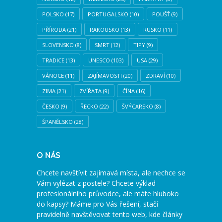
POLSKO
(17)
PORTUGALSKO
(10)
POUŠŤ
(9)
PŘÍRODA
(21)
RAKOUSKO
(13)
RUSKO
(11)
SLOVENSKO
(8)
SMRT
(12)
TIPY
(9)
TRADICE
(13)
UNESCO
(103)
USA
(29)
VÁNOCE
(11)
ZAJÍMAVOSTI
(20)
ZDRAVÍ
(10)
ZIMA
(21)
ZVÍŘATA
(9)
ČÍNA
(16)
ČESKO
(9)
ŘECKO
(22)
ŠVÝCARSKO
(8)
ŠPANĚLSKO
(28)
O NÁS
Chcete navštívit zajímavá místa, ale nechce se
Vám vylézat z postele? Chcete výklad
profesionálního průvodce, ale máte hluboko
do kapsy? Máme pro Vás řešení, stačí
pravidelně navštěvovat tento web, kde články