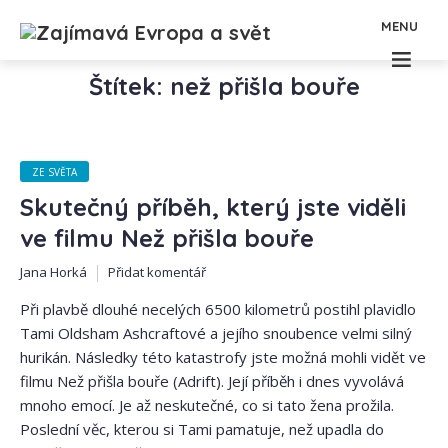
MENU
Štítek: než přišla bouře
ZE SVĚTA
Skutečný příběh, který jste viděli
ve filmu Než přišla bouře
Jana Horká
Přidat komentář
Při plavbě dlouhé necelých 6500 kilometrů postihl plavidlo
Tami Oldsham Ashcraftové a jejího snoubence velmi silný
hurikán. Následky této katastrofy jste možná mohli vidět ve
filmu Než přišla bouře (Adrift). Její příběh i dnes vyvolává
mnoho emocí. Je až neskutečné, co si tato žena prožila.
Poslední věc, kterou si Tami pamatuje, než upadla do