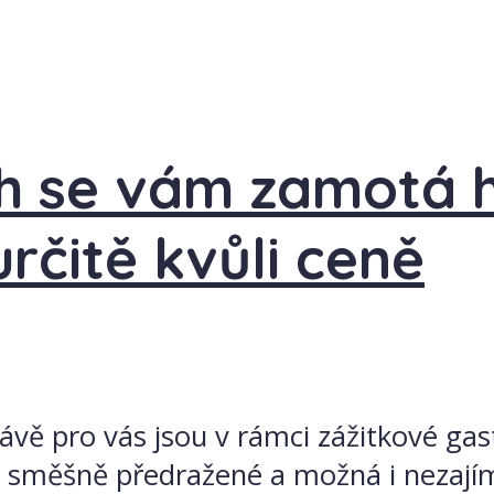
ých se vám zamotá 
 určitě kvůli ceně
Právě pro vás jsou v rámci zážitkové 
za směšně předražené a možná i nezají