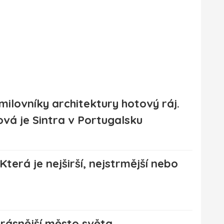
milovníky architektury hotový ráj.
vá je Sintra v Portugalsku
Která je nejširší, nejstrmější nebo
rásnější město světa