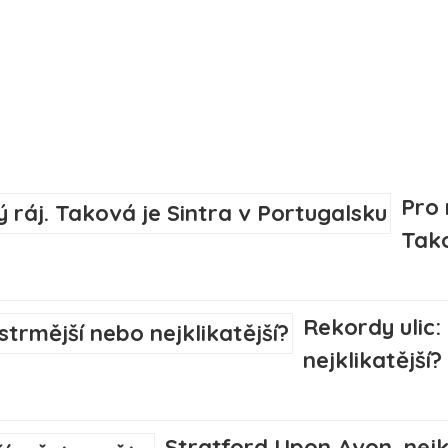
Pro 
Tako
Rekordy ulic: 
nejklikatější?
Stratford Upon Avon, nejk