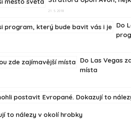
21. 5. 2018
Do L
prog
Do Las Vegas za
místa
í to nálezy v okolí hrobky