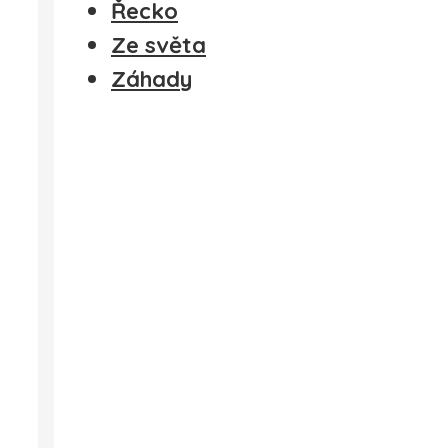
Řecko
Ze světa
Záhady