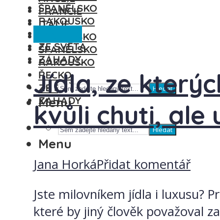
ŠPANĚLSKO
FRANCIE
RAKOUSKO
ITÁLIE
Ze světa
ŘECKO
MAĎARSKO
ZE SVĚTA
ŠPANĚLSKO
ZÁHADY
RAKOUSKO
Jídla, ze kter
ŘECKO
ZE SVĚTA
Hledat
ZÁHADY
Menu
kvůli chuti, ale
Hledat
Menu
Jana Horká
Přidat komentář
Jste milovníkem jídla i luxusu? 
které by jiný člověk považoval 