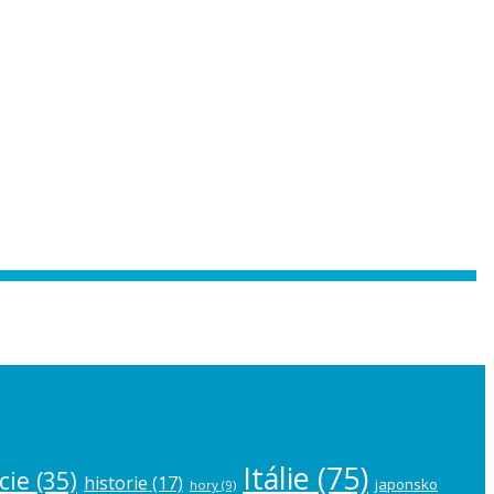
 the
plugin settings
.
Itálie
(75)
cie
(35)
historie
(17)
japonsko
hory
(9)