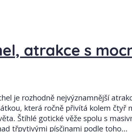
hel, atrakce s mo
el je rozhodně nejvýznamnější atrakcí 
tkou, která ročně přivítá kolem čtyř m
 světa. Štíhlé gotické věže spolu s mas
nad třpytivými písčinami podle toho...