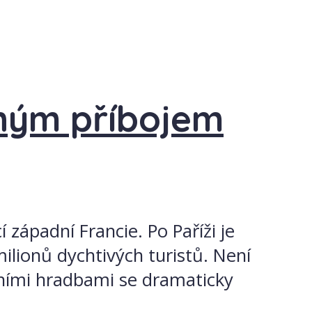
cným příbojem
západní Francie. Po Paříži je
ilionů dychtivých turistů. Není
ivními hradbami se dramaticky