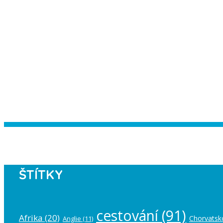
Instagram has returned empty data. Pl
ŠTÍTKY
cestování
(91)
Afrika
(20)
Chorvatsk
Anglie
(11)