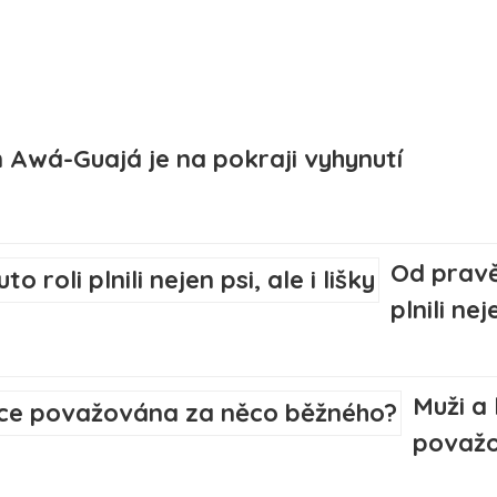
 Awá-Guajá je na pokraji vyhynutí
Od pravě
plnili nej
Muži a
považo