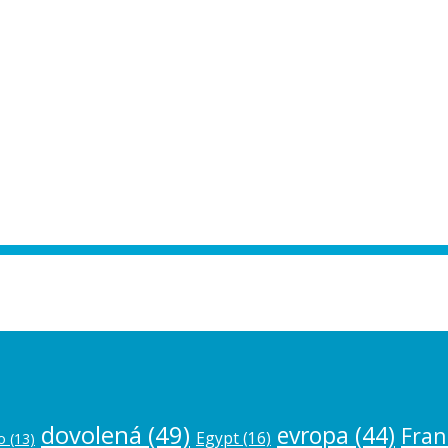
ease authorize your Instagram account in
dovolená
(49)
evropa
(44)
Fran
Egypt
(16)
o
(13)