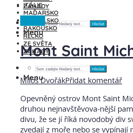
ITÁLIE
ZÁHADY
MAĎARSKO
Francie
ŠPANĚLSKO
Hledat
RAKOUSKO
Menu
ŘECKO
ZE SVĚTA
Mont Saint Mic
ZÁHADY
Hledat
Menu
Miloš Dvořák
Přidat komentář
Opevněný ostrov Mont Saint Mich
druhou nejnavštěvova-nější pamá
divu, že se jí říká novodobý div
zvedají z moře nebo se vypínají 