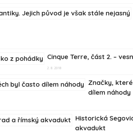
Cinque Terre, část 2. – ves
2. 8. 2018
Značky, které
dílem náhody
Historická Segovi
akvadukt