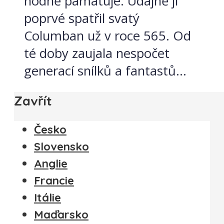
hodně pamatuje. Údajně ji
poprvé spatřil svatý
Columban už v roce 565. Od
té doby zaujala nespočet
generací snílků a fantastů...
Zavřít
Česko
Slovensko
Anglie
Francie
Itálie
Maďarsko