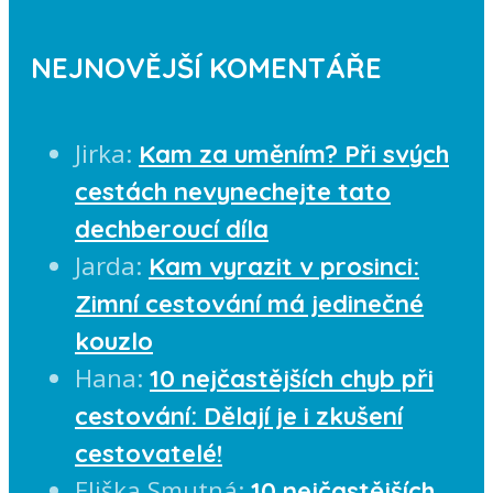
NEJNOVĚJŠÍ KOMENTÁŘE
Jirka
:
Kam za uměním? Při svých
cestách nevynechejte tato
dechberoucí díla
Jarda
:
Kam vyrazit v prosinci:
Zimní cestování má jedinečné
kouzlo
Hana
:
10 nejčastějších chyb při
cestování: Dělají je i zkušení
cestovatelé!
Eliška Smutná
:
10 nejčastějších