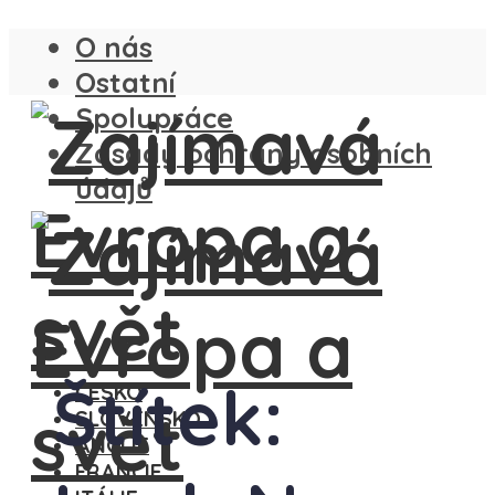
O nás
Ostatní
Spolupráce
Zásady ochrany osobních
údajů
Štítek:
ČESKO
SLOVENSKO
ANGLIE
FRANCIE