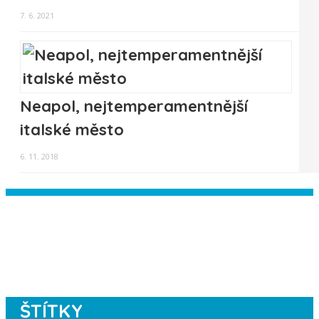
7. 6. 2021
Neapol, nejtemperamentnější
italské město
6. 11. 2018
Instagram has returned empty data.
Please authorize your Instagram
account in the
plugin settings
.
ŠTÍTKY