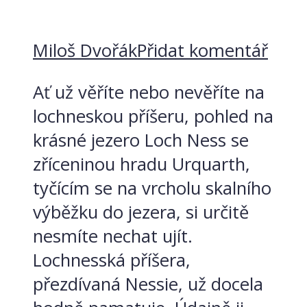
Miloš Dvořák
Přidat komentář
Ať už věříte nebo nevěříte na
lochneskou příšeru, pohled na
krásné jezero Loch Ness se
zříceninou hradu Urquarth,
tyčícím se na vrcholu skalního
výběžku do jezera, si určitě
nesmíte nechat ujít.
Lochnesská příšera,
přezdívaná Nessie, už docela