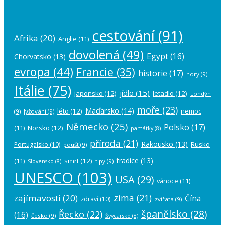
cestování
(91)
Afrika
(20)
Anglie
(11)
dovolená
(49)
Egypt
(16)
Chorvatsko
(13)
evropa
(44)
Francie
(35)
historie
(17)
hory
(9)
Itálie
(75)
jídlo
(15)
japonsko
(12)
letadlo
(12)
Londýn
moře
(23)
Maďarsko
(14)
léto
(12)
nemoc
(9)
lyžování
(9)
Německo
(25)
Polsko
(17)
(11)
Norsko
(12)
památky
(8)
příroda
(21)
Rakousko
(13)
Rusko
Portugalsko
(10)
poušť
(9)
tradice
(13)
(11)
smrt
(12)
tipy
(9)
Slovensko
(8)
UNESCO
(103)
USA
(29)
vánoce
(11)
zima
(21)
zajímavosti
(20)
Čína
zdraví
(10)
zvířata
(9)
španělsko
(28)
Řecko
(22)
(16)
česko
(9)
Švýcarsko
(8)