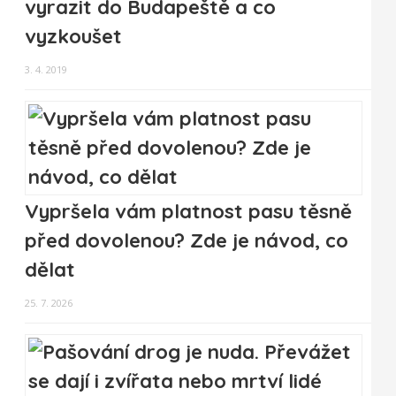
vyrazit do Budapeště a co
vyzkoušet
3. 4. 2019
Vypršela vám platnost pasu těsně
před dovolenou? Zde je návod, co
dělat
25. 7. 2026