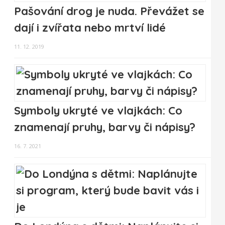
Pašování drog je nuda. Převážet se
dají i zvířata nebo mrtví lidé
11. 12. 2019
Symboly ukryté ve vlajkách: Co
znamenají pruhy, barvy či nápisy?
16. 7. 2021