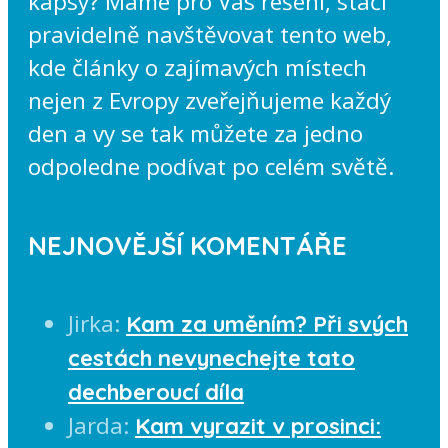
kapsy? Máme pro Vás řešení, stačí
pravidelně navštěvovat tento web,
kde články o zajímavých místech
nejen z Evropy zveřejňujeme každý
den a vy se tak můžete za jedno
odpoledne podívat po celém světě.
NEJNOVĚJŠÍ KOMENTÁŘE
Jirka
:
Kam za uměním? Při svých
cestách nevynechejte tato
dechberoucí díla
Jarda
:
Kam vyrazit v prosinci: