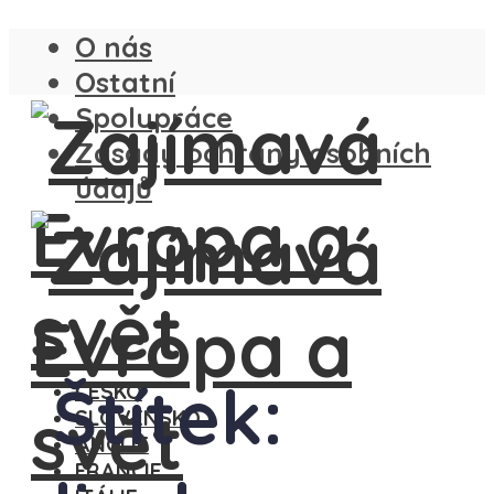
O nás
Ostatní
Spolupráce
Zásady ochrany osobních
údajů
Štítek:
ČESKO
SLOVENSKO
ANGLIE
FRANCIE