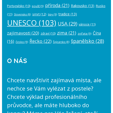
příroda
(21)
Rakousko
(13)
Rusko
Portugalsko
(10)
poušť
(9)
tradice
(13)
(11)
smrt
(12)
tipy
(9)
Slovensko
(8)
UNESCO
(103)
USA
(29)
vánoce
(11)
zima
(21)
zajímavosti
(20)
Čína
zdraví
(10)
zvířata
(9)
španělsko
(28)
Řecko
(22)
(16)
česko
(9)
Švýcarsko
(8)
O NÁS
Chcete navštívit zajímavá místa, ale
nechce se Vám vylézat z postele?
Chcete výklad profesionálního
průvodce, ale máte hluboko do