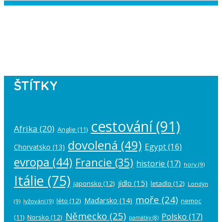
Instagram has returned empty data.
Please authorize your Instagram
account in the
plugin settings
.
ŠTÍTKY
cestování
(91)
Afrika
(20)
Anglie
(11)
dovolená
(49)
Egypt
(16)
Chorvatsko
(13)
evropa
(44)
Francie
(35)
historie
(17)
hory
(9)
Itálie
(75)
jídlo
(15)
japonsko
(12)
letadlo
(12)
Londýn
moře
(24)
Maďarsko
(14)
léto
(12)
nemoc
(9)
lyžování
(9)
Německo
(25)
Polsko
(17)
(11)
Norsko
(12)
památky
(8)