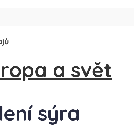
ajů
lení sýra