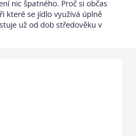
ení nic špatného. Proč si občas
i které se jídlo využívá úplně
istuje už od dob středověku v