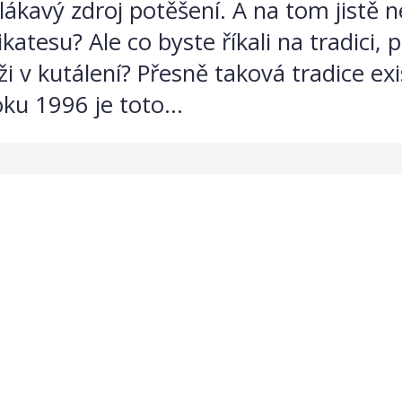
lákavý zdroj potěšení. A na tom jistě n
tesu? Ale co byste říkali na tradici, př
i v kutálení? Přesně taková tradice ex
ku 1996 je toto...