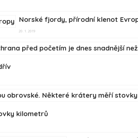
Norské fjordy, přírodní klenot Evro
20. 1. 2019
dřív
ovky kilometrů