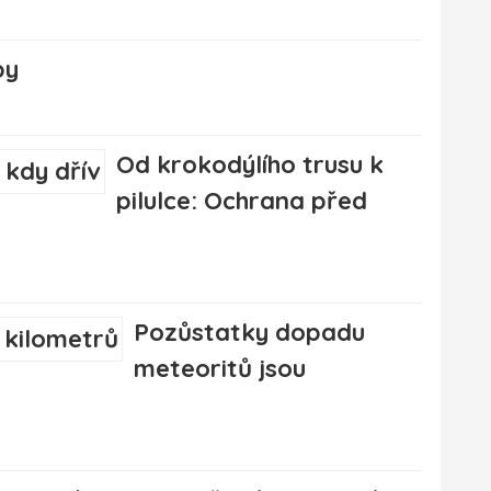
py
Od krokodýlího trusu k
pilulce: Ochrana před
Pozůstatky dopadu
meteoritů jsou