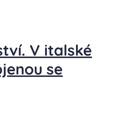
tví. V italské
ojenou se