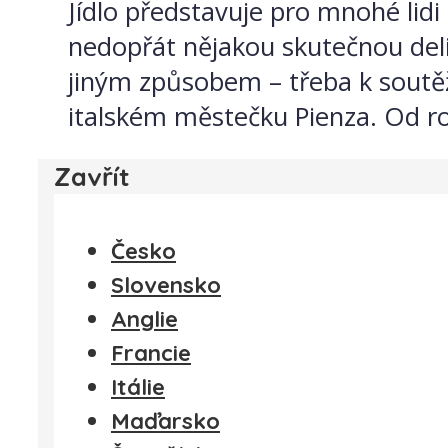
Jídlo představuje pro mnohé lidi 
nedopřát nějakou skutečnou delika
jiným způsobem – třeba k soutěž
italském městečku Pienza. Od ro
Zavřít
Česko
Slovensko
Anglie
Francie
Itálie
Maďarsko