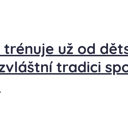
trénuje už od děts
zvláštní tradici sp
o