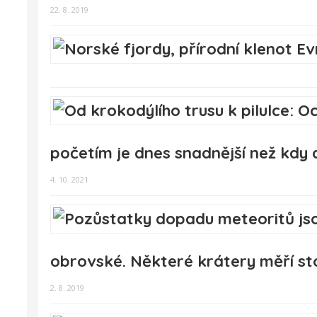
22. 8. 2019
početím je dnes snadnější než kdy 
4. 10. 2021
obrovské. Některé krátery měří st
2. 8. 2019